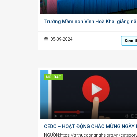
05-09-2024
Xem t
NỔI BẬT
NGUỒN:https://trithuccongnghe.org.vn/categor