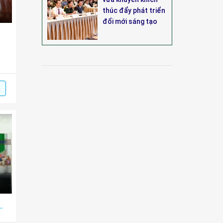
thúc đẩy phát triển
đổi mới sáng tạo
m
 I-2023 của TVEL NHA TRANG