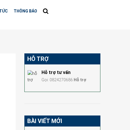
 TỨC
THÔNG BÁO
HỖ TRỢ
Hỗ trợ tư vấn
Gọi: 0824270686
Hỗ trợ
BÀI VIẾT MỚI