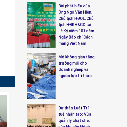
Bài phát biểu của
Ông Ngô Văn Hiền,
Chủ tịch HĐQL, Chủ
tịch HĐKH&GD tại
Lễ Kỷ niệm 101 năm
Ngày Báo chí Cách
mạng Việt Nam
Mở không gian tăng
trưởng mới cho
doanh nghiệp và
nguồn lực tri thức
Dự thảo Luật Trí
tuệ nhân tạo: Vừa
quản lý chặt chẽ,
vừa khuyến khích