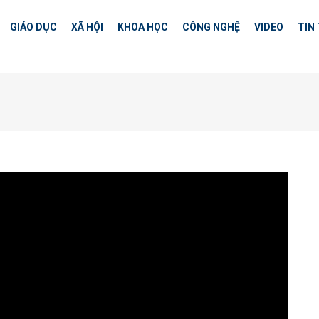
GIÁO DỤC
XÃ HỘI
KHOA HỌC
CÔNG NGHỆ
VIDEO
TIN