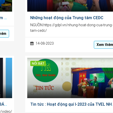
Trường Mầm non Vĩnh Hoà Khai giảng năm học 2024-2025
Những hoạt động của Trung tâm CEDC
NGUỒN:https://gdpl.vn/nhung-hoat-dong-cua-trung-
tam-cedc/
hêm
14-08-2023
Xem thê
NỔI BẬT
CEDC – HOẠT ĐỘNG CHÀO MỪNG NGÀY BÁO CHÍ CÁCH MẠNG VIỆT NAM 21/6/2023
Tin tức : Hoạt động quí
y/video/