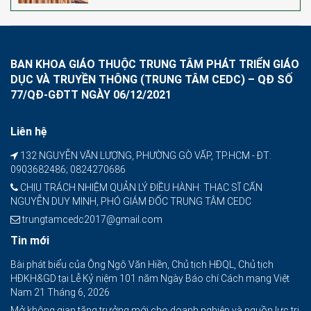
BAN KHOA GIÁO THUỘC TRUNG TÂM PHÁT TRIỂN GIÁO
DỤC VÀ TRUYỀN THÔNG (TRUNG TÂM CEDC) – QĐ SỐ
77/QĐ-GĐTT NGÀY 06/12/2021
Liên hệ
132 NGUYỄN VĂN LƯỢNG, PHƯỜNG GÒ VẤP, TP.HCM - ĐT:
0903682486; 0824270686
CHỊU TRÁCH NHIỆM QUẢN LÝ ĐIỀU HÀNH: THẠC SĨ CẤN
NGUYỄN DUY MINH, PHÓ GIÁM ĐỐC TRUNG TÂM CEDC
trungtamcedc2017@gmail.com
Tin mới
Bài phát biểu của Ông Ngô Văn Hiền, Chủ tịch HĐQL, Chủ tịch
HĐKH&GD tại Lễ Kỷ niệm 101 năm Ngày Báo chí Cách mạng Việt
Nam
21 Tháng 6, 2026
Mở không gian tăng trưởng mới cho doanh nghiệp và nguồn lực tri