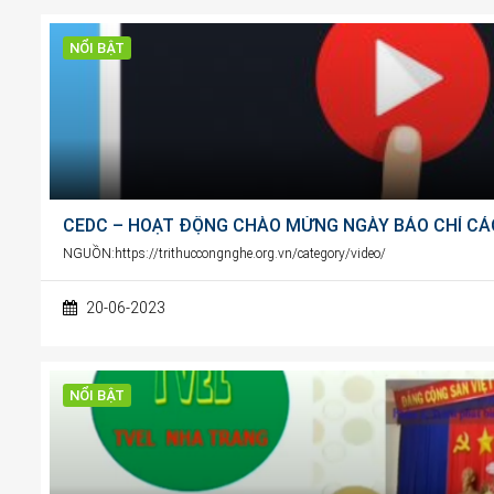
NỔI BẬT
CEDC – HOẠT ĐỘNG CHÀO MỪNG NGÀY BÁO CHÍ CÁC
NGUỒN:https://trithuccongnghe.org.vn/category/video/
20-06-2023
NỔI BẬT