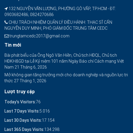
132 NGUYỄN VĂN LƯỢNG, PHƯỜNG GÒ VẤP, TP.HCM - ĐT:
0903682486; 0824270686
CHỊU TRÁCH NHIỆM QUẢN LÝ ĐIỀU HÀNH: THẠC SĨ CẤN
NGUYỄN DUY MINH, PHÓ GIÁM ĐỐC TRUNG TÂM CEDC
trungtamcedc2017@gmail.com
Tin mới
Bài phát biểu của Ông Ngô Văn Hiền, Chủ tịch HĐQL, Chủ tịch
HĐKH&GD tại Lễ Kỷ niệm 101 năm Ngày Báo chí Cách mạng Việt
Nam
21 Tháng 6, 2026
Mở không gian tăng trưởng mới cho doanh nghiệp và nguồn lực tri
thức
27 Tháng 1, 2026
Lượt truy cập
Today's Visitors:
76
Last 7 Days Visits:
5.016
Last 30 Days Visits:
17.154
Last 365 Days Visits:
134.298