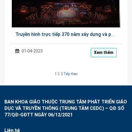
Truyền hình trực tiếp 370 năm xây dựng và phát triển Tỉnh Khánh Hòa
01-04-2023
Xem thêm
Phân
1
2
3
Tiếp theo
trang
bài
viết
BAN KHOA GIÁO THUỘC TRUNG TÂM PHÁT TRIỂN GIÁO
DỤC VÀ TRUYỀN THÔNG (TRUNG TÂM CEDC) – QĐ SỐ
77/QĐ-GĐTT NGÀY 06/12/2021
Liên hệ