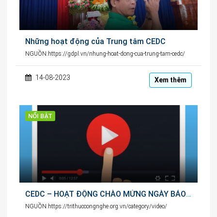
Những hoạt động của Trung tâm CEDC
NGUỒN:https://gdpl.vn/nhung-hoat-dong-cua-trung-tam-cedc/
14-08-2023
Xem thêm
NỔI BẬT
CEDC – HOẠT ĐỘNG CHÀO MỪNG NGÀY BÁO CHÍ CÁCH MẠNG VIỆT NAM 21/6/2023
NGUỒN:https://trithuccongnghe.org.vn/category/video/