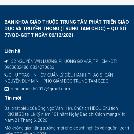
BAN KHOA GIÁO THUỘC TRUNG TÂM PHÁT TRIỂN GIÁO
DỤC VÀ TRUYỀN THÔNG (TRUNG TÂM CEDC) – QĐ SỐ
77/QĐ-GĐTT NGÀY 06/12/2021
Liên hệ
132 NGUYỄN VĂN LƯỢNG, PHƯỜNG GÒ VẤP, TP.HCM - ĐT:
0903682486; 0824270686
CHỊU TRÁCH NHIỆM QUẢN LÝ ĐIỀU HÀNH: THẠC SĨ CẤN
NGUYỄN DUY MINH, PHÓ GIÁM ĐỐC TRUNG TÂM CEDC
trungtamcedc2017@gmail.com
Tin mới
Bài phát biểu của Ông Ngô Văn Hiền, Chủ tịch HĐQL, Chủ tịch
HĐKH&GD tại Lễ Kỷ niệm 101 năm Ngày Báo chí Cách mạng Việt
Nam
21 Tháng 6, 2026
Mở không gian tăng trưởng mới cho doanh nghiệp và nguồn lực tri
thức
27 Tháng 1, 2026