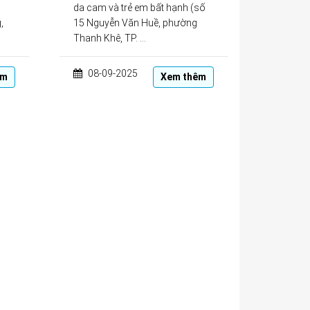
da cam và trẻ em bất hạnh (số
,
15 Nguyễn Văn Huề, phường
Thanh Khê, TP. …
08-09-2025
êm
Xem thêm