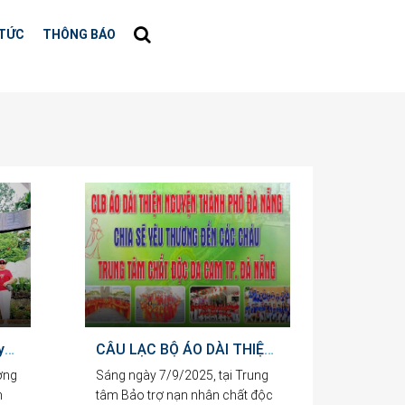
 TỨC
THÔNG BÁO
Suối Lương – chốn bình yên níu bước chân du khách
CÂU LẠC BỘ ÁO DÀI THIỆN NGUYỆN TP. ĐÀ NẴNG TẶNG QUÀ CHO TRẺ EM NHIỄM CHẤT ĐỘC MÀU DA CAM VÀ TRẺ EM BẤT HẠNH
ương
Sáng ngày 7/9/2025, tại Trung
m
tâm Bảo trợ nạn nhân chất độc