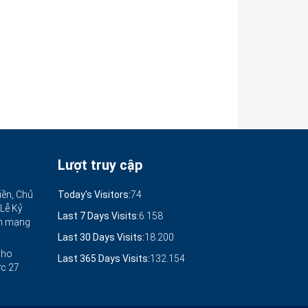
Lượt truy cập
iền, Chủ
Today's Visitors:
74
 Lễ Kỷ
Last 7 Days Visits:
6.158
ch mạng
Last 30 Days Visits:
18.200
cho
Last 365 Days Visits:
132.154
ức
27