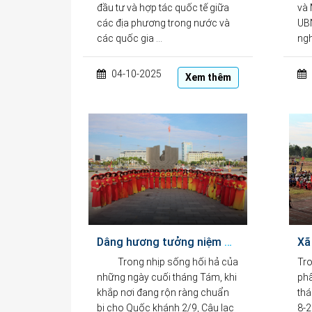
đầu tư và hợp tác quốc tế giữa
và 
các địa phương trong nước và
UBN
các quốc gia …
ngh
04-10-2025
Xem thêm
Dâng hương tưởng niệm – Tấm lòng tri ân của Câu lạc bộ Áo dài Thiện nguyện Đà Nẵng
Trong nhịp sống hối hả của
Tro
những ngày cuối tháng Tám, khi
phấ
khắp nơi đang rộn ràng chuẩn
thá
bị cho Quốc khánh 2/9, Câu lạc
8-2