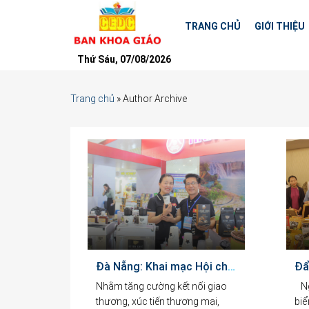
TRANG CHỦ
GIỚI THIỆU
Thứ Sáu, 07/08/2026
Trang chủ
»
Author Archive
Đà Nẵng: Khai mạc Hội chợ quốc tế Thương mại, du lịch và đầu tư Hành lang kinh tế Đông Tây (EWEC) – 2025
Nhằm tăng cường kết nối giao
Ngà
thương, xúc tiến thương mại,
biể