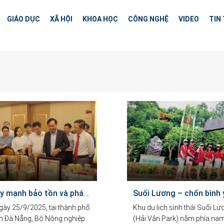
GIÁO DỤC
XÃ HỘI
KHOA HỌC
CÔNG NGHỆ
VIDEO
TIN
Đẩy mạnh bảo tồn và phát triển làng nghề Việt Nam trong giai đoạn mới
y 25/9/2025, tại thành phố
Khu du lịch sinh thái Suối L
n Đà Nẵng, Bộ Nông nghiệp
(Hải Vân Park) nằm phía na