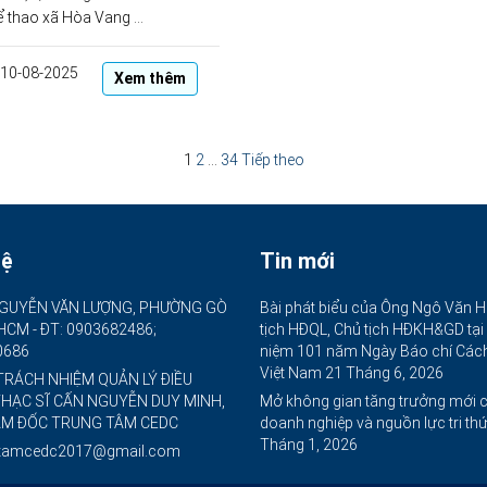
 thao xã Hòa Vang …
10-08-2025
Xem thêm
1
2
…
34
Tiếp theo
hệ
Tin mới
GUYỄN VĂN LƯỢNG, PHƯỜNG GÒ
Bài phát biểu của Ông Ngô Văn H
.HCM - ĐT: 0903682486;
tịch HĐQL, Chủ tịch HĐKH&GD tại
0686
niệm 101 năm Ngày Báo chí Cá
Việt Nam
21 Tháng 6, 2026
TRÁCH NHIỆM QUẢN LÝ ĐIỀU
THẠC SĨ CẤN NGUYỄN DUY MINH,
Mở không gian tăng trưởng mới 
ÁM ĐỐC TRUNG TÂM CEDC
doanh nghiệp và nguồn lực tri th
Tháng 1, 2026
gtamcedc2017@gmail.com