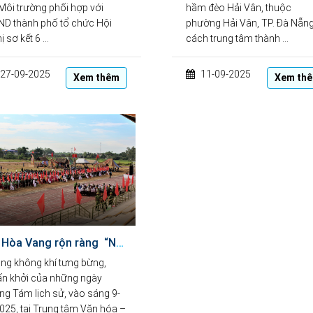
Môi trường phối hợp với
hầm đèo Hải Vân, thuộc
D thành phố tổ chức Hội
phường Hải Vân, TP. Đà Nẵng
ị sơ kết 6 …
cách trung tâm thành …
27-09-2025
11-09-2025
Xem thêm
Xem th
Xã Hòa Vang rộn ràng “Ngày hội Toàn dân bảo vệ an ninh Tổ quốc” năm 2025
ng không khí tưng bừng,
n khởi của những ngày
ng Tám lịch sử, vào sáng 9-
025, tại Trung tâm Văn hóa –