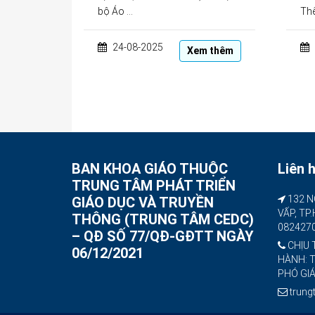
bộ Áo …
Thể
24-08-2025
Xem thêm
Phân
trang
bài
viết
BAN KHOA GIÁO THUỘC
Liên 
TRUNG TÂM PHÁT TRIỂN
132 N
GIÁO DỤC VÀ TRUYỀN
VẤP, TP
THÔNG (TRUNG TÂM CEDC)
082427
– QĐ SỐ 77/QĐ-GĐTT NGÀY
CHỊU 
06/12/2021
HÀNH: 
PHÓ GI
trun