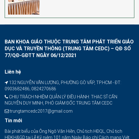
BAN KHOA GIÁO THUỘC TRUNG TÂM PHÁT TRIỂN GIÁO
DỤC VÀ TRUYỀN THÔNG (TRUNG TÂM CEDC) – QĐ SỐ
77/QĐ-GĐTT NGÀY 06/12/2021
Liên hệ
132 NGUYỄN VĂN LƯỢNG, PHƯỜNG GÒ VẤP, TP.HCM - ĐT:
0903682486; 0824270686
CHỊU TRÁCH NHIỆM QUẢN LÝ ĐIỀU HÀNH: THẠC SĨ CẤN
NGUYỄN DUY MINH, PHÓ GIÁM ĐỐC TRUNG TÂM CEDC
trungtamcedc2017@gmail.com
Tin mới
Bài phát biểu của Ông Ngô Văn Hiền, Chủ tịch HĐQL, Chủ tịch
HĐKH&GD tại Lễ Kỷ niệm 101 năm Ngày Báo chí Cách mạng Việt