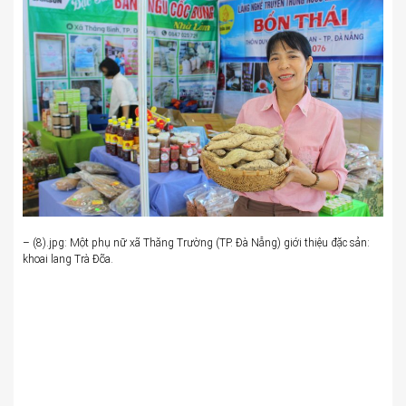
– (8).jpg: Một phụ nữ xã Thăng Trường (TP. Đà Nẵng) giới thiệu đặc sản:
khoai lang Trà Đõa.