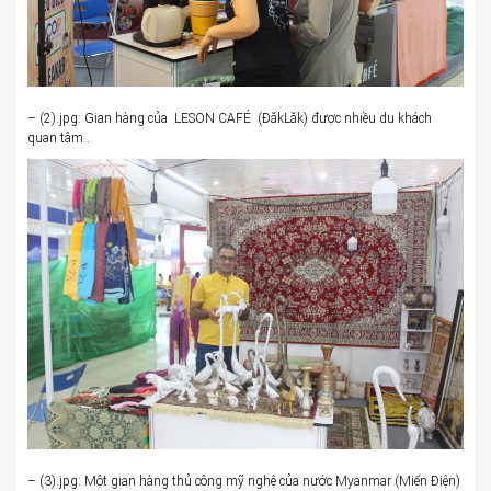
– (2).jpg: Gian hàng của LESON CAFÉ (ĐăkLăk) được nhiều du khách
quan tâm..
– (3).jpg: Một gian hàng thủ công mỹ nghệ của nước Myanmar (Miến Điện)