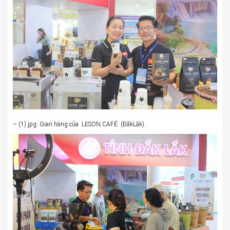
– (1).jpg: Gian hàng của LESON CAFÉ (ĐăkLăk).