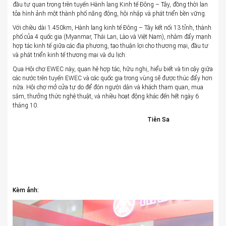
đầu tư quan trọng trên tuyến Hành lang Kinh tế Đông – Tây, đồng thời lan
tỏa hình ảnh một thành phố năng động, hội nhập và phát triển bền vững.
Với chiều dài 1.450km, Hành lang kinh tế Đông – Tây kết nối 13 tỉnh, thành
phố của 4 quốc gia (Myanmar, Thái Lan, Lào và Việt Nam), nhằm đẩy mạnh
hợp tác kinh tế giữa các địa phương, tạo thuận lợi cho thương mại, đầu tư
và phát triển kinh tế thương mại và du lịch.
Qua Hội chợ EWEC này, quan hệ hợp tác, hữu nghị, hiểu biết và tin cậy giữa
các nước trên tuyến EWEC và các quốc gia trong vùng sẽ được thúc đẩy hơn
nữa. Hội chợ mở cửa tự do để đón người dân và khách tham quan, mua
sắm, thưởng thức nghệ thuật, và nhiều hoạt động khác đến hết ngày 6
tháng 10.
Tiên Sa
Kèm ảnh: