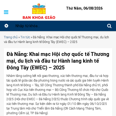
Thứ Năm, 06/08/2026
Trang chủ
»
Tin tức
»
Đà Nẵng: Khai mạc Hội chợ quốc tế Thương mại, du lịch
và đầu tư Hành lang kinh tế Đông Tây (EWEC) – 2025
Đà Nẵng: Khai mạc Hội chợ quốc tế Thương
mại, du lịch và đầu tư Hành lang kinh tế
Đông Tây (EWEC) – 2025
Nhằm tăng cường kết nối giao thương, xúc tiến thương mại, đầu tư và hợp
tác quốc tế giữa các địa phương trong nước và các quốc gia trên tuyến Hành
lang Kinh tế Đông – Tây, Sở Công Thương thành phố Đà Nẵng chủ trì, phối
hợp với Cục Xúc tiến thương mại – Bộ Công Thương tổ chức Hội chợ Quốc
tế Thương mại, Du lịch và Đầu tư Hành lang Kinh tế Đông Tây – Đà Nẵng
2025 (Hội chợ EWEC – Đà Nẵng 2025) thuộc Chương trình cấp quốc gia về
xúc tiến thương mại. Sự kiện diễn ra từ ngày 01/10 đến ngày 06/10/2025
tại Trung tâm Hội chợ Triển lãm Đà Nẵng (09 Cách Mạng Tháng Tám,
phường Cẩm Lệ, TP. Đà Nẵng).