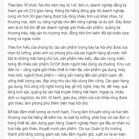
Theo Ban Tổ chức, hội chợ năm nay có 142 đơn vị, doanh nghiệp đăng ký
tham gia với 220 gian hàng. Riêng Đà Nẵng đóng góp 60 doanh nghiệp
cùng với hơn 90 gian hàng được trải rộng nhiều lĩnh vực khác nhau, từ
thương mại, dịch vụ, công nghiệp cho đến nông nghiệp và du lịch. Đây được
xem là cơ hội lớn để các doanh nghiệp giới thiệu sản phẩm, quảng bá
thương hiệu, tiếp cận thị trường mới, đồng thời tìm kiếm đối tác chiến lược
trong và ngoài nước.
Theo tìm hiểu của chúng tôi, các sản phẩm trưng bày tại hội chợ được lựa
chọn kỹ lưỡng, phản ánh sự phong phú của các ngành hàng cả nước. Nổi
bật là những mặt hàng chủ lực, sản phẩm tiêu biểu, đặc sản vùng miền,
trong đó nhiều sản phẩm OCOP được người tiêu dùng ưa chuộng. Khu vực
điện tử – công nghệ giới thiệu thiết bị hiện đại, sản phẩm gia dụng, máy
móc mới; ngành thực phẩm – nông sản mang đến sản phẩm sạch, đồ
uống chất lượng cao, đáp ứng nhu cầu tiêu dùng bền vững. Các gian hàng
gia dụng, thủ công mỹ nghệ trưng bày gỗ mỹ nghệ, mây tre, dệt may, quà
tặng tinh xảo, quảng bá văn hóa truyền thống Việt Nam. Ngoài ra, nhiều
dịch vụ logistics, du lịch, lữ hành, giáo dục, chăm sóc sức khỏe cũng được
giới thiệu, làm phong phú thêm diện mạo hội chợ.
Để bảo đảm chất lượng và minh bạch, Trung tâm Khuyến công và Xúc tiến
thương mại Đà Nẵng đã kiểm tra, rà soát kỹ lưỡng, phối hợp với các đơn vị
trong thiết kế, dàn dựng gian hàng. Doanh nghiệp tham gia đều có nhân sự
trực tiếp giới thiệu, thuyết minh sản phẩm. Chi cục Quản lý thị trường
thành phố tăng cường giám sát, bảo đảm nguồn gốc, xuất xứ và an toàn