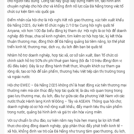
cho người tiêu dùng. Công tác này giúp xây dựng niềm tin, tạo hình ảnh
chuyên nghiệp cho hội chợ và khẳng định nỗ lực của Đà Nẵng trong việc tổ
chức sự kiện tầm vóc quốc gia.
Điểm nhấn của hội chợ là Hội nghị Kết nối giao thương, xúc tiến xuất khẩu
Đà Nẵng 2025, dự kiến tổ chức ngày 2/10 tại Cung hội nghị quốc tế
Ariyana, với hơn 100 đại biểu đăng ký tham dự. Hội nghị là cơ hội để doanh
nghiệp đối thoại, chia sẻ kinh nghiệm, tìm kiếm cơ hội hợp tác, ký kết thỏa
thuận thương mại, đồng thời để Đà Nẵng quảng bá tiềm năng, lợi thế phát
triển kinh tế, thương mại, dịch vụ, du lịch đến bạn bè quốc tế.
Nhằm hỗ trợ doanh nghiệp, hợp tác xã, cơ sở sản xuất, Ban Tổ chức có
chính sách hỗ trợ 50% chi phí thuê gian hàng (tối đa 10 triệu đồng/đơn vị
đủ điều kiện). Đây là sự đồng hành thiết thực, khuyến khích sự tham gia
rộng rãi, tạo cơ hội để sản phẩm, thương hiệu Việt tiếp cận thị trường trong
và ngoài nước.
Hội chợ EWEC – Đà Nẵng 2025 không chỉ là hoạt động xúc tiến thương mại
thường niên mà còn thúc đẩy hợp tác quốc tế, là cầu nối quan trọng trong
giao lưu thương mại, du lịch, đầu tư giữa các địa phương Việt Nam với các
nước thuộc Hành lang Kinh tế Đông – Tây và ASEAN. Thông qua hội chợ,
doanh nghiệp có cơ hội mở rộng xuất khẩu, đẩy mạnh tiêu thụ sản phẩm
trong nước, quảng bá hình ảnh và giá trị văn hóa vùng miền.
Với sự chuẩn bị chu đáo, sự kiện năm nay hứa hẹn mang lại lợi ích thiết
thực cho cộng đồng doanh nghiệp, góp phần thúc đẩy phát triển kinh tế –
xã hội, khẳng định vai trò của Đà Nẵng như trung tâm giao thương, du lịch,