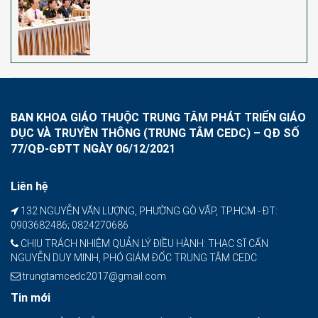
BAN KHOA GIÁO THUỘC TRUNG TÂM PHÁT TRIỂN GIÁO
DỤC VÀ TRUYỀN THÔNG (TRUNG TÂM CEDC) – QĐ SỐ
77/QĐ-GĐTT NGÀY 06/12/2021
Liên hệ
132 NGUYỄN VĂN LƯỢNG, PHƯỜNG GÒ VẤP, TP.HCM - ĐT:
0903682486; 0824270686
CHỊU TRÁCH NHIỆM QUẢN LÝ ĐIỀU HÀNH: THẠC SĨ CẤN
NGUYỄN DUY MINH, PHÓ GIÁM ĐỐC TRUNG TÂM CEDC
trungtamcedc2017@gmail.com
Tin mới