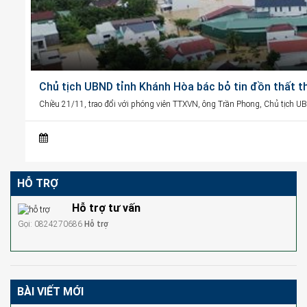
Chủ tịch UBND tỉnh Khánh Hòa bác bỏ tin đồn thất t
Chiều 21/11, trao đổi với phóng viên TTXVN, ông Trần Phong, Chủ tịch U
HỖ TRỢ
Hỗ trợ tư vấn
Gọi: 0824270686
Hỗ trợ
BÀI VIẾT MỚI