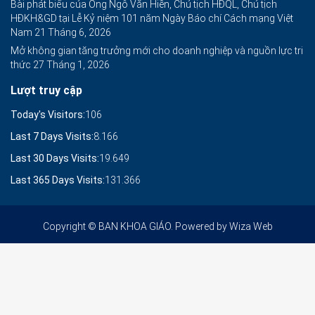
Bài phát biểu của Ông Ngô Văn Hiền, Chủ tịch HĐQL, Chủ tịch
HĐKH&GD tại Lễ Kỷ niệm 101 năm Ngày Báo chí Cách mạng Việt
Nam
21 Tháng 6, 2026
Mở không gian tăng trưởng mới cho doanh nghiệp và nguồn lực tri
thức
27 Tháng 1, 2026
Lượt truy cập
Today's Visitors:
106
Last 7 Days Visits:
8.166
Last 30 Days Visits:
19.649
Last 365 Days Visits:
131.366
Copyright © BAN KHOA GIÁO. Powered by
Wiza Web