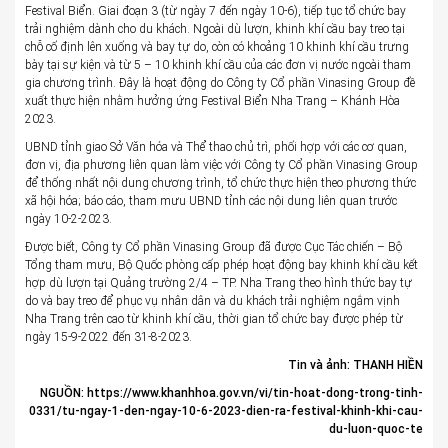
Festival Biển. Giai đoạn 3 (từ ngày 7 đến ngày 10-6), tiếp tục tổ chức bay
trải nghiệm dành cho du khách. Ngoài dù lượn, khinh khí cầu bay treo tại
chỗ cố định lên xuống và bay tự do, còn có khoảng 10 khinh khí cầu trưng
bày tại sự kiện và từ 5 – 10 khinh khí cầu của các đơn vị nước ngoài tham
gia chương trình. Đây là hoạt động do Công ty Cổ phần Vinasing Group đề
xuất thực hiện nhằm hưởng ứng Festival Biển Nha Trang – Khánh Hòa
2023.
UBND tỉnh giao Sở Văn hóa và Thể thao chủ trì, phối hợp với các cơ quan,
đơn vị, địa phương liên quan làm việc với Công ty Cổ phần Vinasing Group
để thống nhất nội dung chương trình, tổ chức thực hiện theo phương thức
xã hội hóa; báo cáo, tham mưu UBND tỉnh các nội dung liên quan trước
ngày 10-2-2023.
Được biết, Công ty Cổ phần Vinasing Group đã được Cục Tác chiến – Bộ
Tổng tham mưu, Bộ Quốc phòng cấp phép hoạt động bay khinh khí cầu kết
hợp dù lượn tại Quảng trường 2/4 – TP. Nha Trang theo hình thức bay tự
do và bay treo để phục vụ nhân dân và du khách trải nghiệm ngắm vịnh
Nha Trang trên cao từ khinh khí cầu, thời gian tổ chức bay được phép từ
ngày 15-9-2022 đến 31-8-2023.
Tin và ảnh: THANH HIỀN
NGUỒN: https://www.khanhhoa.gov.vn/vi/tin-hoat-dong-trong-tinh-
0331/tu-ngay-1-den-ngay-10-6-2023-dien-ra-festival-khinh-khi-cau-
du-luon-quoc-te