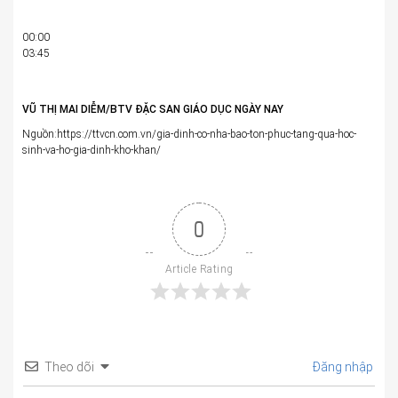
00:00
03:45
VŨ THỊ MAI DIỄM/BTV ĐẶC SAN GIÁO DỤC NGÀY NAY
Nguồn:https://ttvcn.com.vn/gia-dinh-co-nha-bao-ton-phuc-tang-qua-hoc-
sinh-va-ho-gia-dinh-kho-khan/
0
Article Rating
Theo dõi
Đăng nhập