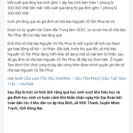
Mỗi suất quà tặng học sinh gồm 1 cặp học sinh kèm theo 1 phong bì
300.000 VNĐ tiền mặt. Mỗi suất quà tặng hộ gia đình gồm 1 phong bì
300.000 VNĐ.
Kinh phí tặng quà do gia đình cố nhà báo Nguyễn Vũ Tôn Phúc tài trợ.
Được sự ủy quyền của Giám đốc Trung tâm CEDC, vợ và con trai cố nhà báo
Tôn Phúc đã trực tiếp trao tặng quà.
Sinh thời cố nhà báo Nguyễn Vũ Tôn Phúc là một người rất tích cực tham
gia hoạt động xã hội – từ thiện. Đặc biệt, trước khi qua đời, cố nhà báo
Nguyễn Vũ Tôn Phúc đang triển khai dở dang một số việc làm từ thiện, sau
đó gia đình cố nhà báo Nguyễn Vũ Tôn Phúc đã tiếp tục thực hiện. Ổ huyện
Tam Bình tỉnh Vĩnh Long có cây cầu nông thôn được chính quyền ghi tên cố
nhà báo Nguyễn Vũ Tôn Phúc.
(66) NHỊP CẦU LAN TỎA YÊU THƯƠNG – CẦU TÔN PHÚC (CẦU TUỆ TÂM
116). – YouTube
Sau đây là một số hình ảnh tặng quà học sinh vượt khó hiếu học và
gia đình học sinh có hoàn cảnh khó khăn nhân ngày Hội Đại đoàn kết
toàn dân tộc ở khu dân cư ấp Hòa Bình, xã Vĩnh Thanh, huyện Nhơn
Trạch, tỉnh Đồng Nai.