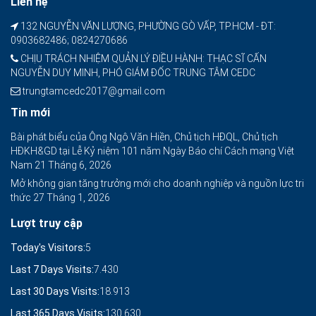
Liên hệ
132 NGUYỄN VĂN LƯỢNG, PHƯỜNG GÒ VẤP, TP.HCM - ĐT:
0903682486; 0824270686
CHỊU TRÁCH NHIỆM QUẢN LÝ ĐIỀU HÀNH: THẠC SĨ CẤN
NGUYỄN DUY MINH, PHÓ GIÁM ĐỐC TRUNG TÂM CEDC
trungtamcedc2017@gmail.com
Tin mới
Bài phát biểu của Ông Ngô Văn Hiền, Chủ tịch HĐQL, Chủ tịch
HĐKH&GD tại Lễ Kỷ niệm 101 năm Ngày Báo chí Cách mạng Việt
Nam
21 Tháng 6, 2026
Mở không gian tăng trưởng mới cho doanh nghiệp và nguồn lực tri
thức
27 Tháng 1, 2026
Lượt truy cập
Today's Visitors:
5
Last 7 Days Visits:
7.430
Last 30 Days Visits:
18.913
Last 365 Days Visits:
130.630