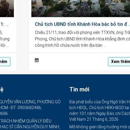
Chào mừng Ngày Nhà giáo Việt Nam 20/11: Trung tâm CEDC tặng quà học sinh vượt khó hiếu học
Chủ tịch UBND tỉnh Khánh Hòa bác bỏ tin đồn thất thiệt về vỡ đập
5,
Chiều 21/11, trao đổi với phóng viên TTXVN, ông Tr
(Trung
Phong, Chủ tịch UBND tỉnh Khánh Hòa khẳng định c
Hội …
công trình hồ chứa nước trên địa bàn …
hêm
Xem thê
hệ
Tin mới
GUYỄN VĂN LƯỢNG, PHƯỜNG GÒ
Bài phát biểu của Ông Ngô Văn H
.HCM - ĐT: 0903682486;
tịch HĐQL, Chủ tịch HĐKH&GD tại
0686
niệm 101 năm Ngày Báo chí Cá
Việt Nam
21 Tháng 6, 2026
TRÁCH NHIỆM QUẢN LÝ ĐIỀU
THẠC SĨ CẤN NGUYỄN DUY MINH,
Mở không gian tăng trưởng mới 