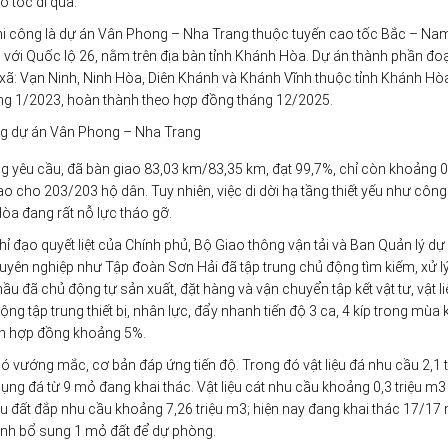
 tốc đi qua.
 thi công là dự án Vân Phong – Nha Trang thuộc tuyến cao tốc Bắc – Na
o với Quốc lộ 26, nằm trên địa bàn tỉnh Khánh Hòa. Dự án thành phần đ
 xã: Vạn Ninh, Ninh Hòa, Diên Khánh và Khánh Vĩnh thuộc tỉnh Khánh Hò
áng 1/2023, hoàn thành theo hợp đồng tháng 12/2025.
ông dự án Vân Phong – Nha Trang
g yêu cầu, đã bàn giao 83,03 km/83,35 km, đạt 99,7%, chỉ còn khoảng 
ao cho 203/203 hộ dân. Tuy nhiên, việc di dời hạ tầng thiết yếu như công 
òa đang rất nỗ lực tháo gỡ.
hỉ đạo quyết liệt của Chính phủ, Bộ Giao thông vận tải và Ban Quản lý dự 
uyên nghiệp như Tập đoàn Sơn Hải đã tập trung chủ động tìm kiếm, xử l
u đã chủ động tự sản xuất, đặt hàng và vận chuyển tập kết vật tư, vật li
ng tập trung thiết bị, nhân lực, đẩy nhanh tiến độ 3 ca, 4 kíp trong mùa 
ch hợp đồng khoảng 5%.
có vướng mắc, cơ bản đáp ứng tiến độ. Trong đó vật liệu đá nhu cầu 2,1 t
g đá từ 9 mỏ đang khai thác. Vật liệu cát nhu cầu khoảng 0,3 triệu m3
u đất đắp nhu cầu khoảng 7,26 triệu m3; hiện nay đang khai thác 17/17
rình bổ sung 1 mỏ đất để dự phòng.