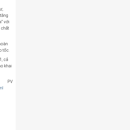
ư,
 tăng
i” với
 chất
 hoàn
 tốc.
1, cả
ào khai
PV
ml