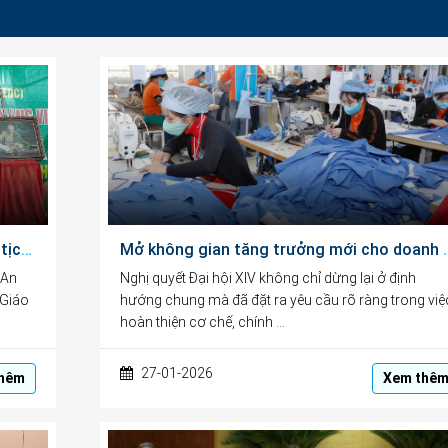
Bài phát biểu của Ông Ngô Văn Hiền, Chủ tịch HĐQL, Chủ tịch HĐKH&GD tại Lễ Kỷ niệm 101 năm Ngày Báo chí Cách mạng Việt Nam
Mở không gian tăng trưởng mới ch
 An
Nghị quyết Đại hội XIV không chỉ dừng lại ở định
 Giáo
hướng chung mà đã đặt ra yêu cầu rõ ràng trong việ
hoàn thiện cơ chế, chính …
27-01-2026
hêm
Xem thê