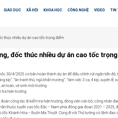
GIÁO DỤC
XÃ HỘI
KHOA HỌC
CÔNG NGHỆ
VIDEO
TIN
ốc thúc nhiều dự án cao tốc trọng điểm
ng, đốc thúc nhiều dự án cao tốc trọng
 30/4/2025 cơ bản hoàn thành dự án để điều chỉnh rút ngắn tiến độ; t
g kíp”, “ăn tranh thủ, ngủ khẩn trương”, “làm việc 3 ca, 4 kíp, xuyên lễ, 
 an toàn, vệ sinh môi trường.
 tra hiện trường
đoàn công tác đi kiểm tra hiện trường, động viên cán bộ, công nhân đ
phần thuộc tuyến cao tốc Bắc – Nam phía đông giai đoạn 2021 – 2025, đ
ao tốc Khánh Hòa – Buôn Ma Thuột. Cùng đi với Thủ tướng có lãnh đạo 