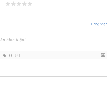
Đăng nhậ
{}
[+]