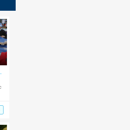
o doanh nghiệp và nguồn lực tri thức
c
m