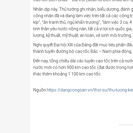
Nhân dịp này, Thủ tướng ghi nhận, biểu dương, đánh gi
công nhân đã và đang làm việc trên tất cả các công tr
kíp”, “ăn tranh thủ, ngủ khẩn trương”, “làm việc 3 ca, 4
tinh thần yêu nước nồng nàn, tất cả vì lợi ích quốc g
lượng, kỹ thuật, mỹ thuật, an toàn, vệ sinh môi trườn
Nghị quyết Đại hội XIII của Đảng đặt mục tiêu phấn
thành tuyến đường bộ cao tốc Bắc – Nam phía đông;
Đến nay, tổng chiều dài các tuyến cao tốc trên cả nư
nước mới có hơn 900 km cao tốc (đạt được trong hơn 
thác thêm khoảng 1.100 km cao tốc.
Nguồn:
https://dangcongsan.vn/thoi-su/thu-tuong-ki