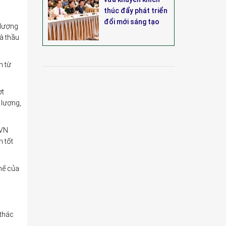
thúc đẩy phát triển
đổi mới sáng tạo
 lượng
à thầu
m từ
ợt
 lượng,
EVN
m tốt
thế của
 thác