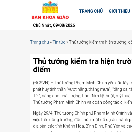
TRANG CHỦ
GIỚI THIỆU
Chủ Nhật, 09/08/2026
Trang chủ
»
Tin tức
»
Thủ tướng kiểm tra hiện trường, đ
Thủ tướng kiểm tra hiện trườ
điểm
(ĐCSVN) – Thủ tướng Phạm Minh Chính yêu cầu lấy mốc
phát huy tinh thần “vượt nắng, thắng mưa”, “tăng ca, tăn
Tết”; nâng cao chất lượng, bảo đảm kỹ thuật, mỹ thuật,
Thủ tướng Phạm Minh Chính và đoàn công tác đi kiểm
Ngày 29/4, Thủ tướng Chính phủ Phạm Minh Chính và 
việc trên công trường, đốc thúc một số dự án thành 
địa bàn các tỉnh Khánh Hòa, Bình Định, Phú Yên và c