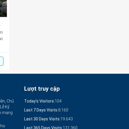
 hồ chứa nước
ần
ác
m
Lượt truy cập
iền, Chủ
Today's Visitors:
104
 Lễ Kỷ
Last 7 Days Visits:
8.160
ch mạng
Last 30 Days Visits:
19.643
cho
Last 365 Days Visits:
131.360