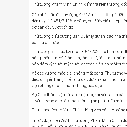
Thủ tướng Phạm Minh Chính kiểm tra hiện trường, đốc
Các nhà thầu đã huy động 42/42 mũi thi công, 1.020 th
đến nay là 3.451/7.138 tỷ đồng, đạt 50% giá trị hợp 
cơ bản đều vượt tiến độ.
Thủ tướng biểu dương Ban Quản lý dự án, các nhà thầu
các dự án trước.
Thủ tướng yêu cầu lấy mốc 30/4/2025 cơ bản hoàn thành
nắng, thắng mưa”, “tăng ca, tăng kíp”, “ăn tranh thủ, n
bảo đảm kỹ thuật, mỹ thuật, an toàn, vệ sinh môi trườ
Về các vướng mắc giải phóng mặt bằng, Thủ tướng yêu
điều chuyển trang thiết bị từ các dự án khác cho dự án 
việc phòng chống tham nhũng, tiêu cực.
Bộ Giao thông vận tải tạo thuận lợi, khuyến khích các
tuyến đường cao tốc, tạo không gian phát triển mới, thú
Thủ tướng Phạm Minh Chính động viên cán bộ, công n
Trước đó, chiều 28/4, Thủ tướng Phạm Minh Chính dự
cao tốc Diễn Châu – Bãi Vọt (đoạn từ Diễn Châu đến Q