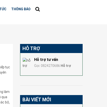
 TỨC
THÔNG BÁO
HỖ TRỢ
Hỗ trợ tư vấn
Gọi: 0824270686
Hỗ trợ
iếp tục
xuyên
ang làm
i qua
BÀI VIẾT MỚI
các bộ,