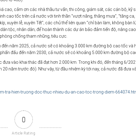
á cao, cảm ơn các nhà thầu tư vấn, thi công, giám sát, các cán bộ, kỹ s
ình cao tốc trên cả nước với tinh thần “vượt nắng, thắng mưa”, “tăng ca,
 kíp, xuyên lễ, xuyên Tết”; các chủ thể liên quan “chỉ bàn làm, không bàn lù
ia, dân tộc, nhân dân; để hoàn thành các dự án bảo đảm tiến độ, nâng cao
g, phòng chống tham nhũng, tiêu cực.
 đấu đến năm 2025, cả nước sẽ có khoảng 3.000 km đường bộ cao tốc và
 phấn đấu đến năm 2030, cả nước sẽ có khoảng 5.000 km đường bộ cao
ớc đưa vào khai thác đã đạt hơn 2.000 km. Trong khi đó, đến tháng 6/202
20 năm trước đó). Như vậy, từ đầu nhiệm kỳ tới nay, cả nước đã đưa v
em-tra-hien-truong-doc-thuc-nhieu-du-an-cao-toc-trong-diem-664074.ht
0
Article Rating