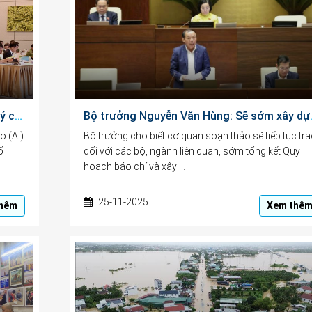
Dự thảo Luật Trí tuệ nhân tạo: Vừa quản lý chặt chẽ, vừa khuyến khích thúc đẩy phát triển đổi mới sáng tạo
Bộ trưởng Nguyễn Văn 
o (AI)
Bộ trưởng cho biết cơ quan soạn thảo sẽ tiếp tục tr
ổ
đổi với các bộ, ngành liên quan, sớm tổng kết Quy
hoạch báo chí và xây …
25-11-2025
hêm
Xem thê