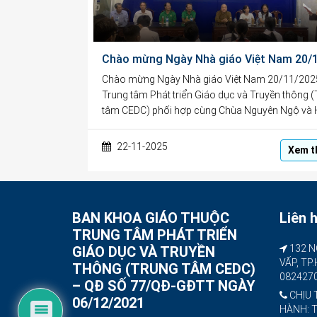
Chào mừng Ngày Nhà giáo Việt Nam 20/11/202
Trung tâm Phát triển Giáo dục và Truyền thông 
tâm CEDC) phối hợp cùng Chùa Nguyên Ngộ và 
22-11-2025
Xem t
BAN KHOA GIÁO THUỘC
Liên 
TRUNG TÂM PHÁT TRIỂN
132 N
GIÁO DỤC VÀ TRUYỀN
VẤP, TP
THÔNG (TRUNG TÂM CEDC)
082427
– QĐ SỐ 77/QĐ-GĐTT NGÀY
CHỊU 
06/12/2021
HÀNH: 