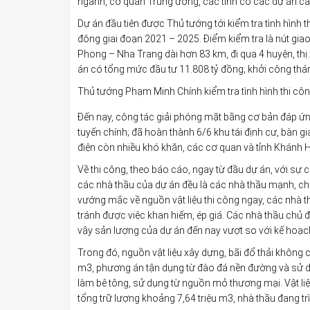
ngành, cơ quan Trung ương, các tỉnh có các dự án cao
Dự án đầu tiên được Thủ tướng tới kiểm tra tình hình
đông giai đoạn 2021 – 2025. Điểm kiểm tra là nút gia
Phong – Nha Trang dài hơn 83 km, đi qua 4 huyện, thị
án có tổng mức đầu tư 11.808 tỷ đồng; khởi công th
Thủ tướng Phạm Minh Chính kiểm tra tình hình thi c
Đến nay, công tác giải phóng mặt bằng cơ bản đáp ứn
tuyến chính; đã hoàn thành 6/6 khu tái định cư, bàn gi
điện còn nhiều khó khăn, các cơ quan và tỉnh Khánh H
Về thi công, theo báo cáo, ngay từ đầu dự án, với sự c
các nhà thầu của dự án đều là các nhà thầu mạnh, ch
vướng mắc về nguồn vật liệu thi công ngay, các nhà thầ
tránh được việc khan hiếm, ép giá. Các nhà thầu chủ độ
vậy sản lượng của dự án đến nay vượt so với kế hoạ
Trong đó, nguồn vật liệu xây dựng, bãi đổ thải không 
m3, phương án tận dụng từ đào đá nền đường và sử dụn
làm bê tông, sử dụng từ nguồn mỏ thương mại. Vật liệ
tổng trữ lượng khoảng 7,64 triệu m3, nhà thầu đang t