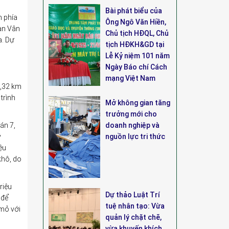
Bài phát biểu của
m phía
Ông Ngô Văn Hiền,
oạn Vân
Chủ tịch HĐQL, Chủ
a. Dự
tịch HĐKH&GD tại
Lễ Kỷ niệm 101 năm
Ngày Báo chí Cách
mạng Việt Nam
0,32 km
trình
Mở không gian tăng
trưởng mới cho
án 7,
doanh nghiệp và
ý
nguồn lực tri thức
ệu
khô, do
riệu
Dự thảo Luật Trí
 để
tuệ nhân tạo: Vừa
 mỏ với
quản lý chặt chẽ,
vừa khuyến khích