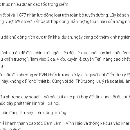
 thúc nhiều dự án cao tốc trọng điểm
iết bị và 1.877 nhân lực đồng loạt trên toàn bộ tuyến đường. Lũy kế sản
đồng, vượt 5% so với kế hoạch hợp đồng. Sản lượng thực hiện của từng nh
 đã chủ động, tích cực triển khai dự án, ngày càng có thêm kinh nghiệ
 dự án để điều chỉnh rút ngắn tiến độ; tiếp tục phát huy tinh thần “vư
gủ khẩn trương”, “làm việc 3 ca, 4 kíp, xuyên lễ, xuyên Tết”; nâng cao chất
ng.
 cầu địa phương và EVN khẩn trương xử lý, giải quyết dứt điểm; lưu ý 
này, không để “chờ” thiết bị. Cùng với đó, Thủ tướng lưu ý rà soát lại, là
 địa phương quy hoạch, mở các nút giao phù hợp để tận dụng tối đa lợi 
c đẩy phát triển kinh tế – xã hội.
hân đang làm việc trên công trường
 lễ khánh thành cao tốc Cam Lâm – Vĩnh Hảo và thông xe đưa vào khai
uốc lộ 46B).