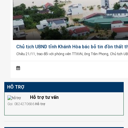
Chủ tịch UBND tỉnh Khánh Hòa bác bỏ tin đồn thất t
Chiều 21/11, trao đổi với phóng viên TTXVN, ông Trần Phong, Chủ tịch U
HỖ TRỢ
Hỗ trợ tư vấn
Gọi: 0824270686
Hỗ trợ