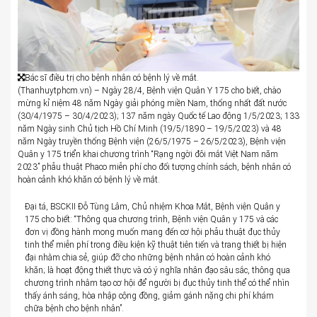
Bác sĩ điều trị cho bệnh nhân có bệnh lý về mắt.
(Thanhuytphcm.vn) – Ngày 28/4, Bệnh viện Quân Y 175 cho biết, chào
mừng kỉ niệm 48 năm Ngày giải phóng miền Nam, thống nhất đất nước
(30/4/1975 – 30/4/2023); 137 năm ngày Quốc tế Lao động 1/5/2023; 133
năm Ngày sinh Chủ tịch Hồ Chí Minh (19/5/1890 – 19/5/2023) và 48
năm Ngày truyền thống Bệnh viện (26/5/1975 – 26/5/2023), Bệnh viện
Quân y 175 triển khai chương trình “Rạng ngời đôi mắt Việt Nam năm
2023” phẫu thuật Phaco miễn phí cho đối tượng chính sách, bệnh nhân có
hoàn cảnh khó khăn có bệnh lý về mắt.
Đại tá, BSCKII Đỗ Tùng Lâm, Chủ nhiệm Khoa Mắt, Bệnh viện Quân y
175 cho biết: “Thông qua chương trình, Bệnh viện Quân y 175 và các
đơn vị đồng hành mong muốn mang đến cơ hội phẫu thuật đục thủy
tinh thể miễn phí trong điều kiện kỹ thuật tiên tiến và trang thiết bị hiện
đại nhằm chia sẻ, giúp đỡ cho những bệnh nhân có hoàn cảnh khó
khăn; là hoạt động thiết thực và có ý nghĩa nhân đạo sâu sắc, thông qua
chương trình nhằm tạo cơ hội để người bị đục thủy tinh thể có thể nhìn
thấy ánh sáng, hòa nhập cộng đồng, giảm gánh nặng chi phí khám
chữa bệnh cho bệnh nhân”.