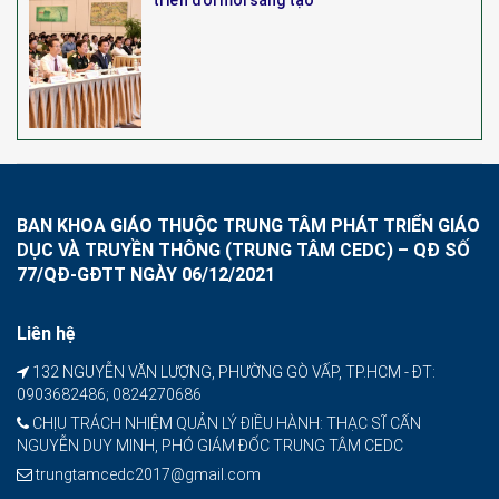
triển đổi mới sáng tạo
BAN KHOA GIÁO THUỘC TRUNG TÂM PHÁT TRIỂN GIÁO
DỤC VÀ TRUYỀN THÔNG (TRUNG TÂM CEDC) – QĐ SỐ
77/QĐ-GĐTT NGÀY 06/12/2021
Liên hệ
132 NGUYỄN VĂN LƯỢNG, PHƯỜNG GÒ VẤP, TP.HCM - ĐT:
0903682486; 0824270686
CHỊU TRÁCH NHIỆM QUẢN LÝ ĐIỀU HÀNH: THẠC SĨ CẤN
NGUYỄN DUY MINH, PHÓ GIÁM ĐỐC TRUNG TÂM CEDC
trungtamcedc2017@gmail.com