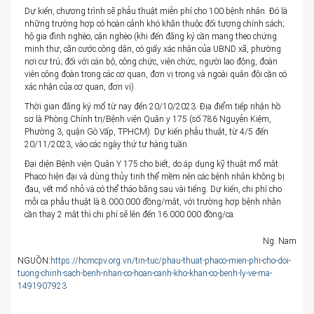
Dự kiến, chương trình sẽ phẫu thuật miễn phí cho 100 bệnh nhân. Đó là
những trường hợp có hoàn cảnh khó khăn thuộc đối tượng chính sách;
hộ gia đình nghèo, cận nghèo (khi đến đăng ký cần mang theo chứng
minh thư, căn cước công dân, có giấy xác nhận của UBND xã, phường
nơi cư trú; đối với cán bộ, công chức, viên chức, người lao động, đoàn
viên công đoàn trong các cơ quan, đơn vị trong và ngoài quân đội cần có
xác nhận của cơ quan, đơn vị).
Thời gian đăng ký mổ từ nay đến 20/10/2023. Địa điểm tiếp nhận hồ
sơ là Phòng Chính trị/Bệnh viện Quân y 175 (số 786 Nguyễn Kiệm,
Phường 3, quận Gò Vấp, TPHCM). Dự kiến phẫu thuật, từ 4/5 đến
20/11/2023, vào các ngày thứ tư hàng tuần.
Đại diện Bệnh viện Quân Y 175 cho biết, do áp dụng kỹ thuật mổ mắt
Phaco hiện đại và dùng thủy tinh thể mềm nên các bệnh nhân không bị
đau, vết mổ nhỏ và có thể tháo băng sau vài tiếng. Dự kiến, chi phí cho
mỗi ca phẫu thuật là 8.000.000 đồng/mắt, với trường hợp bệnh nhân
cần thay 2 mắt thì chi phí sẽ lên đến 16.000.000 đồng/ca.
Ng. Nam
NGUỒN:
https://hcmcpv.org.vn/tin-tuc/phau-thuat-phaco-mien-phi-cho-doi-
tuong-chinh-sach-benh-nhan-co-hoan-canh-kho-khan-co-benh-ly-ve-ma-
1491907923