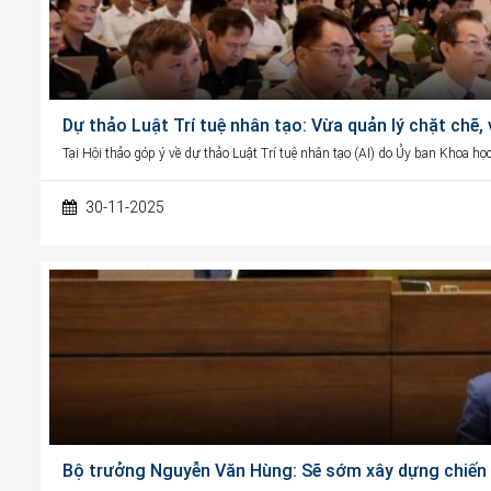
Dự thảo Luật Trí tuệ nhân tạo: Vừa quản lý chặt chẽ,
Tại Hội thảo góp ý về dự thảo Luật Trí tuệ nhân tạo (AI) do Ủy ban Khoa h
30-11-2025
Bộ trưởng Nguyễn Văn Hùng: Sẽ sớm xây dựng chiến l