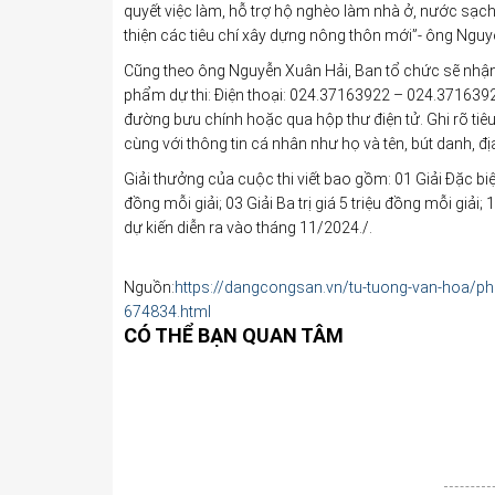
quyết việc làm, hỗ trợ hộ nghèo làm nhà ở, nước sạc
thiện các tiêu chí xây dựng nông thôn mới”- ông Nguy
Cũng theo ông Nguyễn Xuân Hải, Ban tổ chức sẽ nhận
phẩm dự thi: Điện thoại: 024.37163922 – 024.371639
đường bưu chính hoặc qua hộp thư điện tử. Ghi rõ tiêu
cùng với thông tin cá nhân như họ và tên, bút danh, địa 
Giải thưởng của cuộc thi viết bao gồm: 01 Giải Đặc biệt tr
đồng mỗi giải; 03 Giải Ba trị giá 5 triệu đồng mỗi giải; 
dự kiến diễn ra vào tháng 11/2024./.
Nguồn:
https://dangcongsan.vn/tu-tuong-van-hoa/phat
674834.html
CÓ THỂ BẠN QUAN TÂM