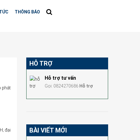
 TỨC
THÔNG BÁO
HỖ TRỢ
Hỗ trợ tư vấn
Gọi: 0824270686
Hỗ trợ
o phát
BÀI VIẾT MỚI
; đại