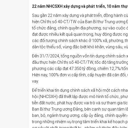
22 năm NHCSXH xây dựng và phát triển, 10 năm thực 
Sau gần 22 năm xây dựng và phát triển, đồng hành c
hiện Chỉ thị số 40-CT/TW của Ban Bí thư Trung ương 
tổ chức đảng, chính quyền địa phương; sự vào cuộc đồn
đạt được nhiều kết quả quan trọng, huy động được n
các đối tượng chính sách khác ở 100% xã, phường, thị 
dân tộc thiểu số, vùng đặc biệt khó khăn, vùng sâu, vù
Đến 31/7/2024, tổng nguồn vốn tín dụng chính sách xã 
đầu thực hiện Chỉ thị số 40-CT/TW, tốc độ tăng trưởn
phương các cấp đạt 47.350 tỷ đồng, chiếm 12,7%/tổng
Hiện nay, 100% đơn vị cấp tỉnh, cấp huyện đã cân đ
vay.
Để triển khai tín dụng chính sách xã hội một cách nh
hội (NHCSXH) đã thiết lập được mô hình tổ chức, phư
tiễn đất nước, phát huy được vai trò và sự tham gia tí
Ban Bí thư Trung ương Đảng, bên cạnh sự quan tâm lã
ban, bộ, ngành trung ương; cấp ủy đảng, chính quyền 
trong những nhiệm vụ trọng tâm triển khai kế hoạch ph