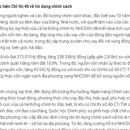
hiện Chỉ thị 40 về tín dụng chính sách
ùng người nghèo và các đối tượng chính sách khác, đặc biệt sau 10 nă
Đảng, dưới sự lãnh đạo của Đảng, Nhà nước, với quyết tâm cao của các 
g bộ, kịp thời của cả hệ thống chính trị, NHCSXH đã triển khai tích cự
guồn vốn lớn, đa dạng, đáp ứng nhu cầu vay vốn của đông đảo người ng
trấn trên cả nước, trong đó, tập trung ưu tiên cho vay đối với vùng đồn
ng xa, biên giới, hải đảo…
hội đạt 373.010 tỷ đồng, tăng 238.338 tỷ đồng (gấp gần 2,8 lần) so với 
g bình quân hằng năm đạt 10,8%. Trong đó, nguồn vốn nhận ủy thác từ đ
 nguồn vốn, tăng 43.542 tỷ đồng so với trước khi có Chỉ thị số 40-CT/
ối, ủy thác vốn ngân sách địa phương sang NHCSXH để bổ sung nguồn v
anh chóng, kịp thời, đến đúng đối tượng thụ hưởng, Ngân hàng Chính sác
ơng thức hoạt động, phương thức cho vay đặc thù, hiệu quả, phù hợp vớ
ch cực của cả hệ thống chính trị. Đặc biệt, từ khi có Chỉ thị số 40-CT/TW 
nh đạo, chỉ đạo của Đảng, Quốc hội, Chính phủ; sự phối hợp chặt chẽ 
địa phương các cấp đã xác định công tác tín dụng chính sách xã hội là
át triển kinh tế – xã hội tại địa phương. Từ đó, tăng cường hỗ trợ NHCS