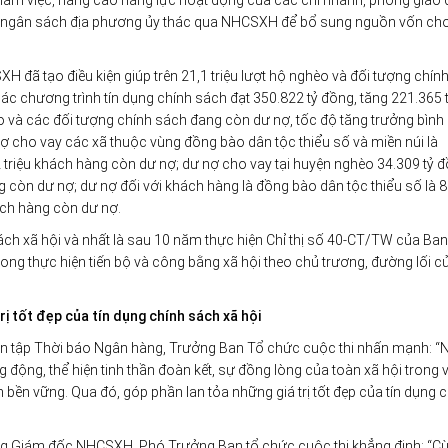
iện làm việc, nâng cao năng lực hoạt động của các chi nhánh, phòng giao 
bố trí ngân sách địa phương ủy thác qua NHCSXH để bổ sung nguồn vốn ch
H đã tạo điều kiện giúp trên 21,1 triệu lượt hộ nghèo và đối tượng chín
c chương trình tín dụng chính sách đạt 350.822 tỷ đồng, tăng 221.365 
èo và các đối tượng chính sách đang còn dư nợ, tốc độ tăng trưởng bình
 cho vay các xã thuộc vùng đồng bào dân tộc thiểu số và miền núi là
 triệu khách hàng còn dư nợ; dư nợ cho vay tại huyện nghèo 34.309 tỷ đ
 còn dư nợ; dư nợ đối với khách hàng là đồng bào dân tộc thiểu số là 
hách hàng còn dư nợ.
ách xã hội và nhất là sau 10 năm thực hiện Chỉ thị số 40-CT/TW của Ban
trong thực hiện tiến bộ và công bằng xã hội theo chủ trương, đường lối c
rị tốt đẹp của tín dụng chính sách xã hội
iên tập Thời báo Ngân hàng, Trưởng Ban Tổ chức cuộc thi nhấn mạnh: 
g động, thể hiện tinh thần đoàn kết, sự đồng lòng của toàn xã hội trong 
n bền vững. Qua đó, góp phần lan tỏa những giá trị tốt đẹp của tín dụng 
g Giám đốc NHCSXH, Phó Trưởng Ban tổ chức cuộc thi khẳng định: “Cù