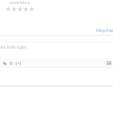
Article Rating
Đăng nhậ
{}
[+]