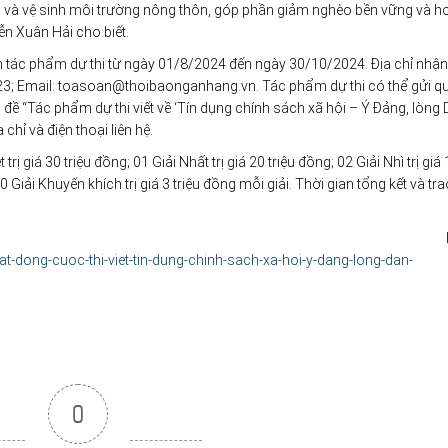
h và vệ sinh môi trường nông thôn, góp phần giảm nghèo bền vững và h
ễn Xuân Hải cho biết.
 tác phẩm dự thi từ ngày 01/8/2024 đến ngày 30/10/2024. Địa chỉ nhận
23; Email: toasoan@thoibaonganhang.vn. Tác phẩm dự thi có thể gửi q
 đề “Tác phẩm dự thi viết về ‘Tín dụng chính sách xã hội – Ý Đảng, lòng 
chỉ và điện thoại liên hệ.
ị giá 30 triệu đồng; 01 Giải Nhất trị giá 20 triệu đồng; 02 Giải Nhì trị giá 
10 Giải Khuyến khích trị giá 3 triệu đồng mỗi giải. Thời gian tổng kết và tra
-dong-cuoc-thi-viet-tin-dung-chinh-sach-xa-hoi-y-dang-long-dan-
0