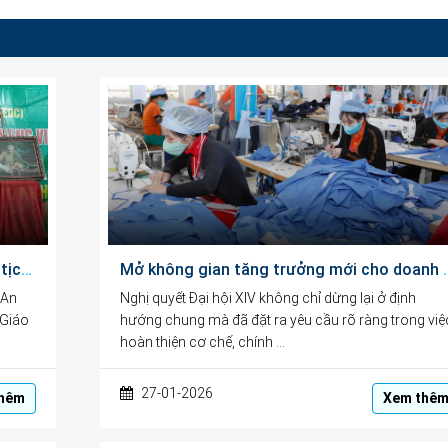
Bài phát biểu của Ông Ngô Văn Hiền, Chủ tịch HĐQL, Chủ tịch HĐKH&GD tại Lễ Kỷ niệm 101 năm Ngày Báo chí Cách mạng Việt Nam
Mở không gian tăng trưởng mới ch
 An
Nghị quyết Đại hội XIV không chỉ dừng lại ở định
 Giáo
hướng chung mà đã đặt ra yêu cầu rõ ràng trong việ
hoàn thiện cơ chế, chính …
27-01-2026
hêm
Xem thê