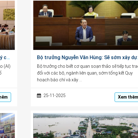
Dự thảo Luật Trí tuệ nhân tạo: Vừa quản lý chặt chẽ, vừa khuyến khích thúc đẩy phát triển đổi mới sáng tạo
Bộ trưởng Nguyễn Văn 
o (AI)
Bộ trưởng cho biết cơ quan soạn thảo sẽ tiếp tục tr
ổ
đổi với các bộ, ngành liên quan, sớm tổng kết Quy
hoạch báo chí và xây …
25-11-2025
hêm
Xem thê