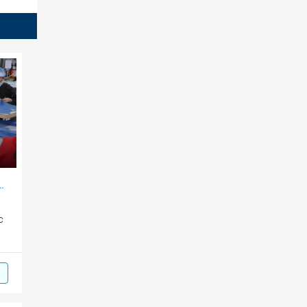
o doanh nghiệp và nguồn lực tri thức
c
m