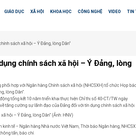
GIÁO DỤC
XÃ HỘI
KHOA HỌC
CÔNG NGHỆ
VIDEO
TIN
 chính sách xã hội – Ý Đảng, lòng Dân”
 dụng chính sách xã hội – Ý Đảng, lòng
g phối hợp với Ngân hàng Chính sách xã hội (NHCSXH) tổ chức Họp bá
ng, lòng Dân”.
 động tổng kết 10 năm triển khai thực hiện Chỉ thị số 40-CT/TW ngày
ề tăng cường sự lãnh đạo của Đảng đối với tín dụng chính sách xã hội.
 xã hội – Ý Đảng, lòng Dân” (Ảnh: HNV)
 kinh tế – Ngân hàng Nhà nước Việt Nam, Thời báo Ngân hàng, NHCSXH
hông tấn, báo chí.