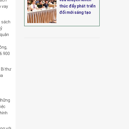
dịch
thúc đẩy phát triển
o vay
đổi mới sáng tạo
h sách
tỷ
 quân
ồng,
86.900
 Bí thư
ủa
“Những
việc
chính
ng với