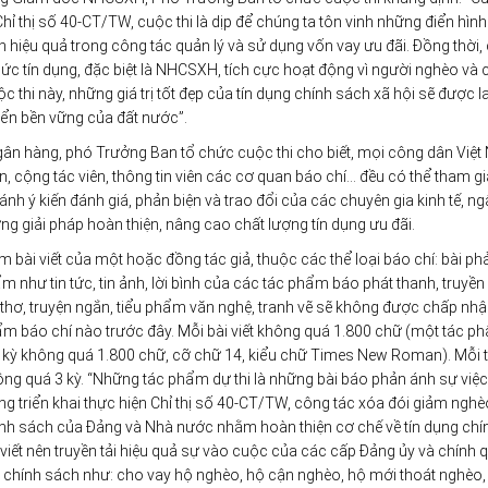
hỉ thị số 40-CT/TW, cuộc thi là dịp để chúng ta tôn vinh những điển hình 
 hiệu quả trong công tác quản lý và sử dụng vốn vay ưu đãi. Đồng thời,
hức tín dụng, đặc biệt là NHCSXH, tích cực hoạt động vì người nghèo và 
thi này, những giá trị tốt đẹp của tín dụng chính sách xã hội sẽ được la
iển bền vững của đất nước”.
ân hàng, phó Trưởng Ban tổ chức cuộc thi cho biết, mọi công dân Việt
n, cộng tác viên, thông tin viên các cơ quan báo chí… đều có thể tham g
 ánh ý kiến đánh giá, phản biện và trao đổi của các chuyên gia kinh tế, n
 giải pháp hoàn thiện, nâng cao chất lượng tín dụng ưu đãi.
m bài viết của một hoặc đồng tác giả, thuộc các thể loại báo chí: bài ph
 như tin tức, tin ảnh, lời bình của các tác phẩm báo phát thanh, truyền 
ơ, truyện ngắn, tiểu phẩm văn nghệ, tranh vẽ sẽ không được chấp nhậ
hẩm báo chí nào trước đây. Mỗi bài viết không quá 1.800 chữ (một tác p
mỗi kỳ không quá 1.800 chữ, cỡ chữ 14, kiểu chữ Times New Roman). Mỗi t
g quá 3 kỳ. “Những tác phẩm dự thi là những bài báo phản ánh sự việc,
ong triển khai thực hiện Chỉ thị số 40-CT/TW, công tác xóa đói giảm nghè
ính sách của Đảng và Nhà nước nhằm hoàn thiện cơ chế về tín dụng chí
ài viết nên truyền tải hiệu quả sự vào cuộc của các cấp Đảng ủy và chính 
g chính sách như: cho vay hộ nghèo, hộ cận nghèo, hộ mới thoát nghèo, 