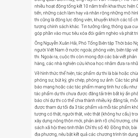
nhiều hoạt động tổng kết 10 năm triển khai thực hiện C
tiến, những cách làm hay và nhân rộng những mô hình
thi cũng là động lực động viên, khuyến khích các tổ c
tượng chính sách khác. Tin tưởng rằng, thông qua cuộc 
góp phần vào mục tiêu xóa đói giảm nghèo và phát tr
Ông Nguyễn Xuân Hải, Phó Tổng Biên tập Thời báo Ng
người Việt Nam ở nước ngoài, phóng viên, biên tập viê
thi. Ngoài ra, cuộc thi còn mong đợi các bài viết phản
hàng, các nhà nghiên cứu khoa học nhằm đưa ra những
Về hình thức thể hiện, tác phẩm dự thi là bài hoặc chù
phóng sự, bút ký, ghi chép, phóng sự ảnh. Các tác phẩm
báo mạng hoặc các tác phẩm mang tính hư cấu như th
tác phẩm dự thi chưa được đăng tải trên bất kỳ ấn p
báo chí dự thi có thể chia thành nhiều kỳ đăng tải, 
được tham dự tối đa 3 tác phẩm và mỗi tác phẩm khôn
tượng có thật, người thật, việc thật (không hư cấu) tr
xây dựng nông thôn mới; phản ánh rõ chủ trương, ch
sách xã hội theo tinh thần Chỉ thị số 40. Đồng thời, b
địa phương, nêu bật kết quả các chương trình tín dụn