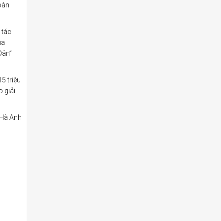
oàn
 tác
ua
Dân”
15 triệu
o giải
Hà Anh