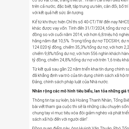
cơ sở vật chất, trang thiết bị… nhằm cải thiện điều k
trên cả nước; đặc biệt, tập trung ưu tiên, cân đối, 
với kết quả hết sức ấn tượng.
Kể từ khi thực hiện Chỉ thị số 40-CT/TW đến nay NHCSX
khác được vay vốn. Tính đến 31/7/2024, tổng dư nợ cá
đồng so với cuối năm 2014, với hơn 6,8 triệu hộ ngh
hằng năm đạt 10,5%. Trong tổng dư nợ TDCSXH, dư nợ
124.020 tỷ đồng, chiếm 35,3%/tổng dư nợ, với hơn 2,2
chiếm 9,8%/tổng dư nợ, với hơn 556 nghìn khách hàng
tỷ đồng, chiếm 24,8%/tổng dư nợ với trên 1,6 triệu k
Từ kết quả sau gần 22 năm triển khai tín dụng chính s
đã khẳng định vai trò của tín dụng chính sách xã hội 
Đảng, chính sách pháp luật của Nhà nước.
Nhân rộng các mô hình tiêu biểu, lan tỏa những giá t
Thông tin tại sự kiện, bà Hoàng Thanh Nhàn, Tổng B
bài viết tham gia cuộc thi sẽ là những câu chuyện sốn
chung tay vì mục tiêu xóa đói giảm nghèo và phát triể
sách xã hội đến với người dân”.
Đồng quan điểm này, ông Huỳnh Văn Thuận, Phó Tổn