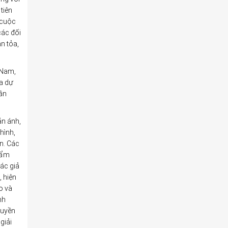
tiên
 cuộc
các đối
n tỏa,
 Nam,
ia dự
gân
ản ánh,
hình,
n. Các
hẩm
ác giả
 hiện
o và
nh
quyền
giải