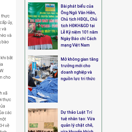
Bài phát biểu của
Ông Ngô Văn Hiền,
m thực
Chủ tịch HĐQL, Chủ
cấp ủy,
tịch HĐKH&GD tại
c và
Lễ Kỷ niệm 101 năm
hèo và
Ngày Báo chí Cách
g bào
mạng Việt Nam
khi bắt
Mở không gian tăng
ịa
trưởng mới cho
TW.
doanh nghiệp và
ốn cho
nguồn lực tri thức
h xã
i thực
của
Dự thảo Luật Trí
của các
tuệ nhân tạo: Vừa
 một
quản lý chặt chẽ,
XH về
vừa khuyến khích