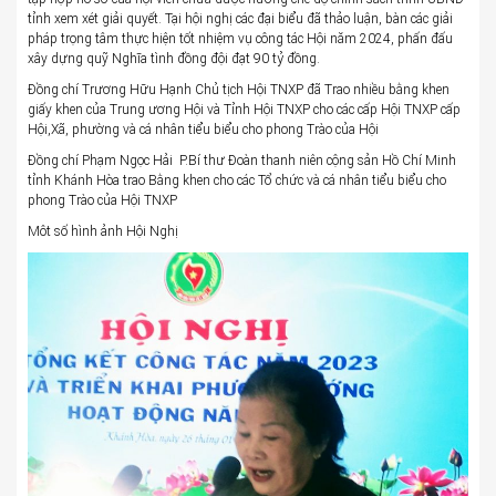
tỉnh xem xét giải quyết. Tại hội nghị các đại biểu đã thảo luận, bàn các giải
pháp trọng tâm thực hiện tốt nhiệm vụ công tác Hội năm 2024, phấn đấu
xây dựng quỹ Nghĩa tình đồng đội đạt 90 tỷ đồng.
Đồng chí Trương Hữu Hạnh Chủ tịch Hội TNXP đã Trao nhiều bằng khen
giấy khen của Trung ương Hội và Tỉnh Hội TNXP cho các cấp Hội TNXP cấp
Hội,Xã, phường và cá nhân tiểu biểu cho phong Trào của Hội
Đồng chí Phạm Ngọc Hải P.Bí thư Đoàn thanh niên cộng sản Hồ Chí Minh
tỉnh Khánh Hòa trao Bằng khen cho các Tổ chức và cá nhân tiểu biểu cho
phong Trào của Hội TNXP
Môt số hình ảnh Hội Nghị