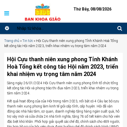
Thứ Bảy, 08/08/2026
Trang chủ
»
Tin tức
»
Hội Cựu thanh niên xung phong Tỉnh Khánh Hoà Tổng
kết công tác Hội năm 2023, triển khai nhiệm vụ trọng tâm năm 2024
Hội Cựu thanh niên xung phong Tỉnh Khánh
Hoà Tổng kết công tác Hội năm 2023, triển
khai nhiệm vụ trọng tâm năm 2024
Sáng ngày 26/01/2024 Hội Cựu thanh niên xung phong tỉnh tổ chức tổng
kết công tác Hội và phong trào thi đua năm 2023, triển khai nhiệm vụ trọng
tâm năm 2024.
Kết quả hoạt động của của Hội trong năm 2023, nổi bật có 4 Câu lạc bộ cựu
thanh niên xung phong làm kinh tế giỏi cấp tỉnh, cấp huyện. Hội đã vận
động các nhà hảo tâm, cơ quan, doanh nghiệp tặng hàng ngàn suất quà, hỗ
trợ xây mới và sửa chữa 24 nhà tình nghĩa, tặng 78 sổ tiết kiệm cho hội viên
đặc biệt khó khăn. Phối hợp giải quyết các chế độ, chính sách cho 489 người;
tập hợp hồ sơ của hội viên chưa được hưởng chế độ chính sách trình UBND