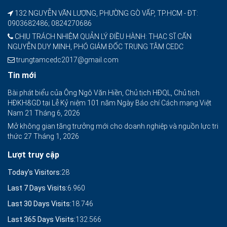
132 NGUYỄN VĂN LƯỢNG, PHƯỜNG GÒ VẤP, TP.HCM - ĐT:
0903682486; 0824270686
CHỊU TRÁCH NHIỆM QUẢN LÝ ĐIỀU HÀNH: THẠC SĨ CẤN
NGUYỄN DUY MINH, PHÓ GIÁM ĐỐC TRUNG TÂM CEDC
trungtamcedc2017@gmail.com
Tin mới
Bài phát biểu của Ông Ngô Văn Hiền, Chủ tịch HĐQL, Chủ tịch
HĐKH&GD tại Lễ Kỷ niệm 101 năm Ngày Báo chí Cách mạng Việt
Nam
21 Tháng 6, 2026
Mở không gian tăng trưởng mới cho doanh nghiệp và nguồn lực tri
thức
27 Tháng 1, 2026
Lượt truy cập
Today's Visitors:
28
Last 7 Days Visits:
6.960
Last 30 Days Visits:
18.746
Last 365 Days Visits:
132.566