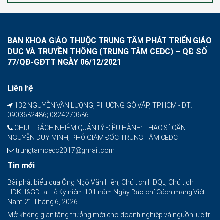
BAN KHOA GIÁO THUỘC TRUNG TÂM PHÁT TRIỂN GIÁO
DỤC VÀ TRUYỀN THÔNG (TRUNG TÂM CEDC) – QĐ SỐ
77/QĐ-GĐTT NGÀY 06/12/2021
Liên hệ
132 NGUYỄN VĂN LƯỢNG, PHƯỜNG GÒ VẤP, TP.HCM - ĐT:
0903682486; 0824270686
CHỊU TRÁCH NHIỆM QUẢN LÝ ĐIỀU HÀNH: THẠC SĨ CẤN
NGUYỄN DUY MINH, PHÓ GIÁM ĐỐC TRUNG TÂM CEDC
trungtamcedc2017@gmail.com
Tin mới
Bài phát biểu của Ông Ngô Văn Hiền, Chủ tịch HĐQL, Chủ tịch
HĐKH&GD tại Lễ Kỷ niệm 101 năm Ngày Báo chí Cách mạng Việt
Nam
21 Tháng 6, 2026
Mở không gian tăng trưởng mới cho doanh nghiệp và nguồn lực tri