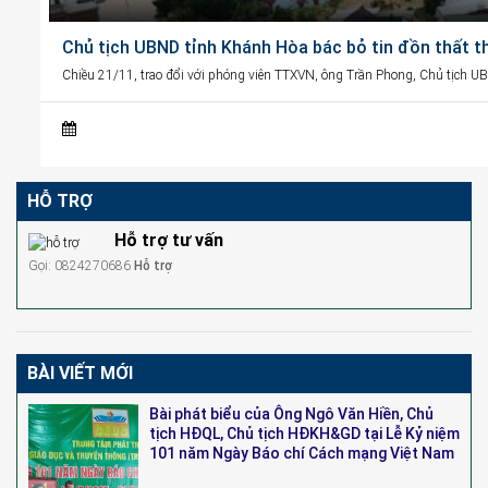
Chủ tịch UBND tỉnh Khánh Hòa bác bỏ tin đồn thất t
Chiều 21/11, trao đổi với phóng viên TTXVN, ông Trần Phong, Chủ tịch U
HỖ TRỢ
Hỗ trợ tư vấn
Gọi: 0824270686
Hỗ trợ
BÀI VIẾT MỚI
Bài phát biểu của Ông Ngô Văn Hiền, Chủ
tịch HĐQL, Chủ tịch HĐKH&GD tại Lễ Kỷ niệm
101 năm Ngày Báo chí Cách mạng Việt Nam