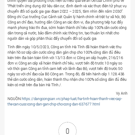
chính quyền địa phương thực hiện có hiệu quả Đề án 06 của Chính phủ về
“Phát triển ứng dụng dữ liệu dân cư, định danh và xác thực điện tử phục vụ
chuyển đổi số quốc gia giai đoạn 2022 – 2025, tầm nhìn đến năm 2030”.
Đồng chí Cục trưởng Cục Cảnh sát Quản lý hành chính về trật tự xã hội, Bộ
Công an chỉ đạo, hướng dẫn Công an các đơn vị, địa phương tiếp tục đẩy
mạnh phong trào thi đua, sớm hoàn thành chỉ tiêu cấp 100% căn cước công
dân trong cả nước, bảo đảm chính xác thông tin, tạo thuận lợi nhất cho
người dân và góp phần thúc đẩy chuyển đổi số quốc gia.
Tính đến ngày 10/5/2023, Công an tỉnh Hà Tĩnh đã hoàn thành việc thu
nhận hồ sơ cấp căn cước công dân gắn chip cho 100% công dân đủ điều
kiện trên địa bàn toàn tỉnh với 13/13 đơn vị Công an cấp huyện, 216/216
đơn vị Công an cấp xã hoàn thành chỉ tiêu, vượt tiến độ trước 10 ngày so
với thời gian Công an tỉnh cam kết với lãnh đạo Bộ, vượt tiến độ trước 50
ngày so với chỉ đạo của Bộ Công an. Trong đó, đã tiến hành cấp 1.128.438
thẻ căn cước công dân, hoàn thành thu nhận cho 100% số công dân đủ điều
kiện có mặt trên địa bàn Hà Tĩnh./.
Vy Anh
NGUỒN:
https://dangcongsan.vn/phap-luat/ha-tinh-hoan-thanh-viec-cap-
the-can-cuoc-cong-dan-gan-chip-cho-cong-dan-637677.html
0