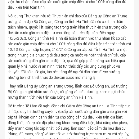
việc thu nhận hồ sơ cấp căn cước gắn chip điện tử cho 100% công dân đủ
điều kiện trên toàn tỉnh.
Nội dung Thư khen nêu rõ: Thực hiện chỉ đạo của Đảng ủy Công an Trung
ương, lãnh đạo Bộ Công an, Công an tỉnh Hà Tĩnh đã nêu cao tinh thần
trách nhiệm, quyết liệt, sáng tạo trong triển khai thực hiện chủ trương cấp
thẻ căn cước gắn chip điện tử cho công dân trên địa bàn. Đến ngày
10/5/2023, Công an tỉnh Hà Tĩnh đã hoàn thành việc thu nhận hồ sơ cấp
căn cước gắn chip điện tử cho 100% công dân đủ điều kiện trên toàn tỉnh với
13/13 Công an cấp huyện, 216/216 Công an cấp xã. Tỉnh Hà Tĩnh là một
trong những địa phương đi đầu trong cả nước về hoàn thành chỉ tiêu cấp
căn cước công dân gắn chip điện tử, qua đó góp phần nâng cao hiệu quả
quản lý Nhà nước về an ninh, trật tự, thúc đẩy các ứng dụng phục vụ
chuyển đổi số quốc gia, tạo nền tảng để người dân sớm được hưởng
những tiện ích thiết thực do thẻ căn cước mới mang lại.
Thay mặt Đảng ủy Công an Trung ương, lãnh đạo Bộ Công an, Bộ trưởng
Bộ Công an ghi nhận sự nỗ lực, cố gắng và biểu dương, khen ngợi, chúc
mừng thành tích nêu trên của Công an tỉnh Hà Tĩnh.
Bộ trưởng Tô Lâm đề nghị đồng chí Giám đốc Công an tỉnh Hà Tĩnh tiếp tục
chỉ đạo duy trì thường xuyên việc cấp căn cước công dân gắn chip gắn với
cấp tài khoản định danh điện tử cho công dân đủ điều kiện trên địa bàn;
đồng thời, hỗ trợ các địa phương khác trong điều kiện, khả năng cho phép;
đẩy mạnh công tác cập nhật, bổ sung, làm sạch, bảo đảm dữ liệu dân cư
“đúng, đủ, sạch, sống” và làm tốt vai trò thường trực tham mưu với cấp ủy,