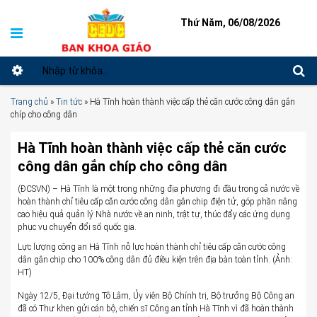
Thứ Năm, 06/08/2026
Trang chủ
»
Tin tức
»
Hà Tĩnh hoàn thành việc cấp thẻ căn cước công dân gắn
chíp cho công dân
Hà Tĩnh hoàn thành việc cấp thẻ căn cước
công dân gắn chíp cho công dân
(ĐCSVN) – Hà Tĩnh là một trong những địa phương đi đầu trong cả nước về
hoàn thành chỉ tiêu cấp căn cước công dân gắn chip điện tử, góp phần nâng
cao hiệu quả quản lý Nhà nước về an ninh, trật tự, thúc đẩy các ứng dụng
phục vụ chuyển đổi số quốc gia.
Lực lượng công an Hà Tĩnh nỗ lực hoàn thành chỉ tiêu cấp căn cước công
dân gắn chip cho 100% công dân đủ điều kiện trên địa bàn toàn tỉnh. (Ảnh:
HT)
Ngày 12/5, Đại tướng Tô Lâm, Ủy viên Bộ Chính trị, Bộ trưởng Bộ Công an
đã có Thư khen gửi cán bộ, chiến sĩ Công an tỉnh Hà Tĩnh vì đã hoàn thành