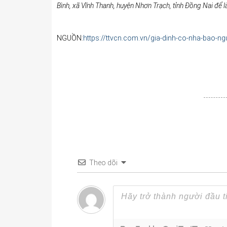
Bình, xã Vĩnh Thanh, huyện Nhơn Trạch, tỉnh Đồng Nai để
NGUỒN:
https://ttvcn.com.vn/gia-dinh-co-nha-bao-n
Theo dõi