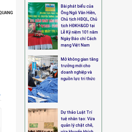
Bài phát biểu của
 QUANG
Ông Ngô Văn Hiền,
Chủ tịch HĐQL, Chủ
tịch HĐKH&GD tại
Lễ Kỷ niệm 101 năm
Ngày Báo chí Cách
mạng Việt Nam
Mở không gian tăng
trưởng mới cho
doanh nghiệp và
nguồn lực tri thức
p
Dự thảo Luật Trí
tuệ nhân tạo: Vừa
quản lý chặt chẽ,
vừa khuyến khích