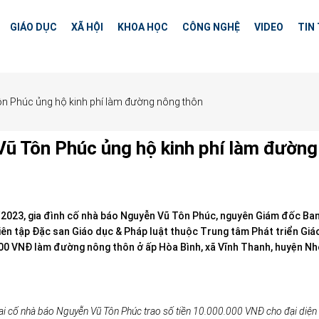
GIÁO DỤC
XÃ HỘI
KHOA HỌC
CÔNG NGHỆ
VIDEO
TIN
ôn Phúc ủng hộ kinh phí làm đường nông thôn
Vũ Tôn Phúc ủng hộ kinh phí làm đường
2023, gia đình cố nhà báo Nguyễn Vũ Tôn Phúc, nguyên Giám đốc Ba
ên tập Đặc san Giáo dục & Pháp luật thuộc Trung tâm Phát triển Giá
00 VNĐ làm đường nông thôn ở ấp Hòa Bình, xã Vĩnh Thanh, huyện N
rai cố nhà báo Nguyễn Vũ Tôn Phúc trao số tiền 10.000.000 VNĐ cho đại diệ