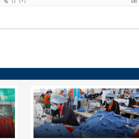
{}
[+]