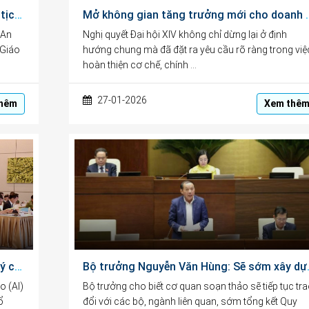
Bài phát biểu của Ông Ngô Văn Hiền, Chủ tịch HĐQL, Chủ tịch HĐKH&GD tại Lễ Kỷ niệm 101 năm Ngày Báo chí Cách mạng Việt Nam
Mở không gian tăng trưởng mới ch
 An
Nghị quyết Đại hội XIV không chỉ dừng lại ở định
 Giáo
hướng chung mà đã đặt ra yêu cầu rõ ràng trong việ
hoàn thiện cơ chế, chính …
27-01-2026
hêm
Xem thê
Dự thảo Luật Trí tuệ nhân tạo: Vừa quản lý chặt chẽ, vừa khuyến khích thúc đẩy phát triển đổi mới sáng tạo
Bộ trưởng Nguyễn Văn 
o (AI)
Bộ trưởng cho biết cơ quan soạn thảo sẽ tiếp tục tr
ổ
đổi với các bộ, ngành liên quan, sớm tổng kết Quy