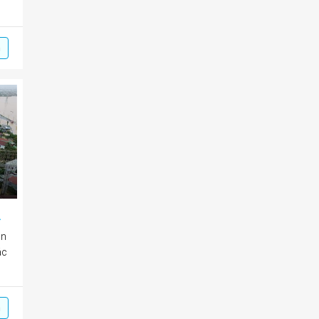
m
 hồ chứa nước
ần
ác
m