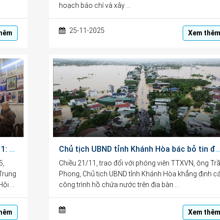
hoạch báo chí và xây …
25-11-2025
hêm
Xem thê
Chào mừng Ngày Nhà giáo Việt Nam 20/11: Trung tâm CEDC tặng quà học sinh vượt khó hiếu học
Chủ tịch UBND tỉnh Khánh Hòa bác bỏ tin đồn thất thiệt về vỡ đập
5,
Chiều 21/11, trao đổi với phóng viên TTXVN, ông Tr
(Trung
Phong, Chủ tịch UBND tỉnh Khánh Hòa khẳng định c
Hội …
công trình hồ chứa nước trên địa bàn …
hêm
Xem thê