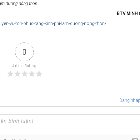
 làm đường nông thôn.
BTV MINH
guyen-vu-ton-phuc-tang-kinh-phi-lam-duong-nong-thon/
0
Article Rating
Đăng nhậ