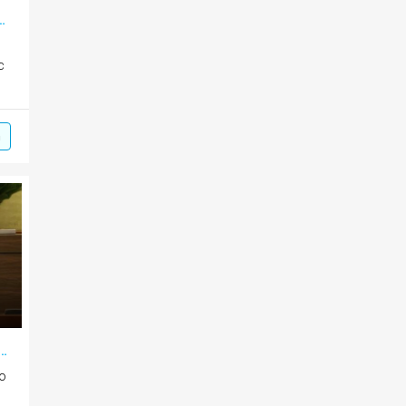
o doanh nghiệp và nguồn lực tri thức
c
m
Hùng: Sẽ sớm xây dựng chiến lược phát triển báo chí
ao