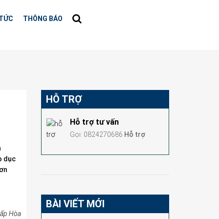
 TỨC
THÔNG BÁO
HỖ TRỢ
Hỗ trợ tư vấn
Gọi: 0824270686
Hỗ trợ
n
o dục
hơn
BÀI VIẾT MỚI
n ấp Hòa