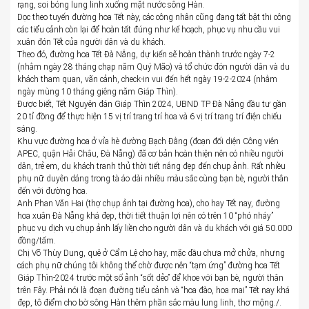
rạng, soi bóng lung linh xuống mặt nước sông Hàn.
Dọc theo tuyến đường hoa Tết này, các công nhân cũng đang tất bật thi công
các tiểu cảnh còn lại để hoàn tất đúng như kế hoạch, phục vụ nhu cầu vui
xuân đón Tết của người dân và du khách.
Theo đó, đường hoa Tết Đà Nẵng, dự kiến sẽ hoàn thành trước ngày 7-2
(nhằm ngày 28 tháng chạp năm Quý Mão) và tổ chức đón người dân và du
khách tham quan, vãn cảnh, check-in vui đến hết ngày 19-2-2024 (nhằm
ngày mùng 10 tháng giêng năm Giáp Thìn).
Được biết, Tết Nguyên đán Giáp Thìn 2024, UBND TP Đà Nẵng đầu tư gần
20 tỉ đồng để thực hiện 15 vị trí trang trí hoa và 6 vị trí trang trí điện chiếu
sáng.
Khu vực đường hoa ở vỉa hè đường Bạch Đằng (đoạn đối diện Công viên
APEC, quận Hải Châu, Đà Nẵng) đã cơ bản hoàn thiện nên có nhiều người
dân, trẻ em, du khách tranh thủ thời tiết nắng đẹp đến chụp ảnh. Rất nhiều
phụ nữ duyên dáng trong tà áo dài nhiều màu sắc cùng bạn bè, người thân
đến với đường hoa.
Anh Phan Văn Hai (thợ chụp ảnh tại đường hoa), cho hay Tết nay, đường
hoa xuân Đà Nẵng khá đẹp, thời tiết thuận lợi nên có trên 10 “phó nháy”
phục vụ dịch vụ chụp ảnh lấy liền cho người dân và du khách với giá 50.000
đồng/tấm.
Chị Võ Thùy Dung, quê ở Cẩm Lệ cho hay, mặc dầu chưa mở chửa, nhưng
cách phụ nữ chúng tôi không thể chờ được nên “tạm ứng” đường hoa Tết
Giáp Thìn-2024 trước một số ảnh “sốt dẻo” để khoe với bạn bè, người thân
trên Fây. Phải nói là đoạn đường tiểu cảnh và “hoa đào, hoa mai” Tết nay khá
đẹp, tô điểm cho bờ sông Hàn thêm phần sắc màu lung linh, thơ mộng./.