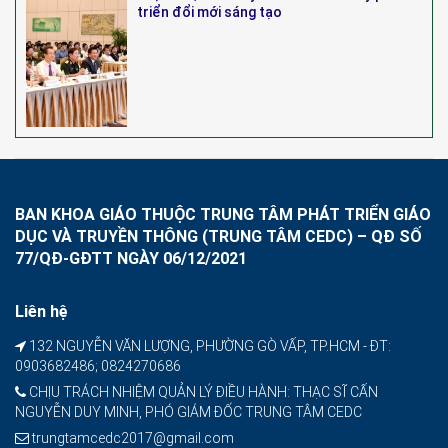
triển đổi mới sáng tạo
BAN KHOA GIÁO THUỘC TRUNG TÂM PHÁT TRIỂN GIÁO
DỤC VÀ TRUYỀN THÔNG (TRUNG TÂM CEDC) – QĐ SỐ
77/QĐ-GĐTT NGÀY 06/12/2021
Liên hệ
132 NGUYỄN VĂN LƯỢNG, PHƯỜNG GÒ VẤP, TP.HCM - ĐT:
0903682486; 0824270686
CHỊU TRÁCH NHIỆM QUẢN LÝ ĐIỀU HÀNH: THẠC SĨ CẤN
NGUYỄN DUY MINH, PHÓ GIÁM ĐỐC TRUNG TÂM CEDC
trungtamcedc2017@gmail.com