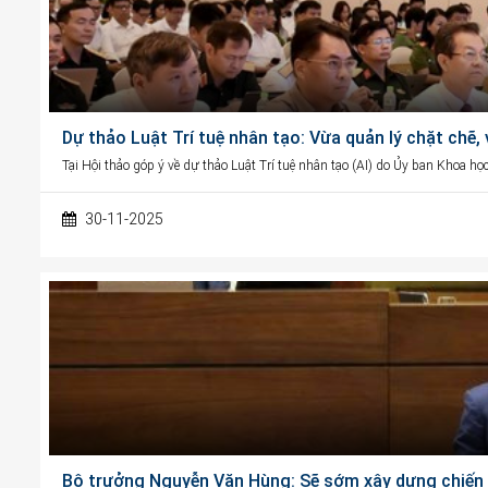
Dự thảo Luật Trí tuệ nhân tạo: Vừa quản lý chặt chẽ,
Tại Hội thảo góp ý về dự thảo Luật Trí tuệ nhân tạo (AI) do Ủy ban Khoa h
30-11-2025
Bộ trưởng Nguyễn Văn Hùng: Sẽ sớm xây dựng chiến l