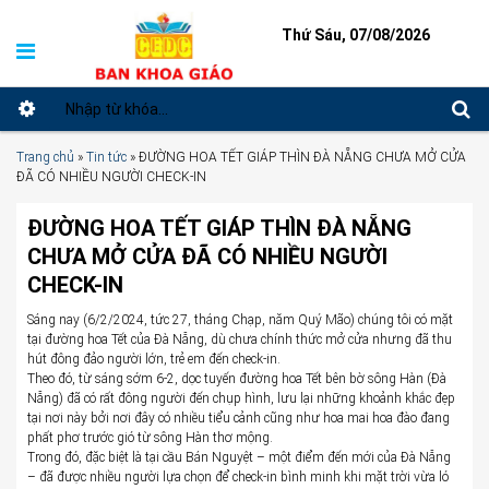
Thứ Sáu, 07/08/2026
Trang chủ
»
Tin tức
»
ĐƯỜNG HOA TẾT GIÁP THÌN ĐÀ NẴNG CHƯA MỞ CỬA
ĐÃ CÓ NHIỀU NGƯỜI CHECK-IN
ĐƯỜNG HOA TẾT GIÁP THÌN ĐÀ NẴNG
CHƯA MỞ CỬA ĐÃ CÓ NHIỀU NGƯỜI
CHECK-IN
Sáng nay (6/2/2024, tức 27, tháng Chạp, năm Quý Mão) chúng tôi có mặt
tại đường hoa Tết của Đà Nẵng, dù chưa chính thức mở cửa nhưng đã thu
hút đông đảo người lớn, trẻ em đến check-in.
Theo đó, từ sáng sớm 6-2, dọc tuyến đường hoa Tết bên bờ sông Hàn (Đà
Nẵng) đã có rất đông người đến chụp hình, lưu lại những khoảnh khắc đẹp
tại nơi này bởi nơi đây có nhiều tiểu cảnh cũng như hoa mai hoa đào đang
phất phơ trước gió từ sông Hàn thơ mộng.
Trong đó, đặc biệt là tại cầu Bán Nguyệt – một điểm đến mới của Đà Nẵng
– đã được nhiều người lựa chọn để check-in bình minh khi mặt trời vừa ló