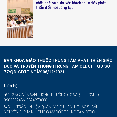
chặt chẽ, vừa khuyến khích thúc đẩy phát
triển đổi mới sáng tạo
BAN KHOA GIÁO THUỘC TRUNG TÂM PHÁT TRIỂN GIÁO
DỤC VÀ TRUYỀN THÔNG (TRUNG TÂM CEDC) – QĐ SỐ
77/QĐ-GĐTT NGÀY 06/12/2021
Liên hệ
132 NGUYỄN VĂN LƯỢNG, PHƯỜNG GÒ VẤP, TP.HCM - ĐT:
0903682486; 0824270686
CHỊU TRÁCH NHIỆM QUẢN LÝ ĐIỀU HÀNH: THẠC SĨ CẤN
NGUYỄN DUY MINH, PHÓ GIÁM ĐỐC TRUNG TÂM CEDC