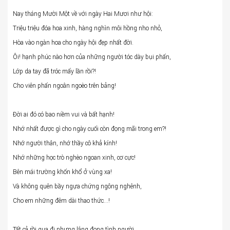
Nay tháng Mười Một về với ngày Hai Mươi như hội:
Triệu triệu đóa hoa xinh, hàng nghìn môi hồng nho nhỏ,
Hòa vào ngàn hoa cho ngày hội đẹp nhất đời.
Ôi! hạnh phúc nào hơn của những người tóc dày bụi phấn,
Lớp da tay đã tróc mấy lần rồi?!
Cho viên phấn ngoằn ngoèo trên bảng!
Đời ai đó có bao niềm vui và bất hạnh!
Nhớ nhất được gì cho ngày cuối còn đọng mãi trong em?!
Nhớ người thân, nhớ thầy cô khả kính!
Nhớ những học trò nghèo ngoan xinh, cơ cực!
Bên mái trường khốn khổ ở vùng xa!
Và không quên bầy ngựa chứng ngông nghênh,
Cho em những đêm dài thao thức…!
Tất cả rồi qua đi nhưng lắng đọng tình người.