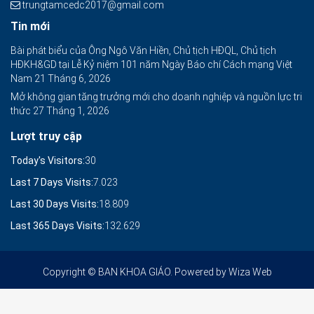
trungtamcedc2017@gmail.com
Tin mới
Bài phát biểu của Ông Ngô Văn Hiền, Chủ tịch HĐQL, Chủ tịch
HĐKH&GD tại Lễ Kỷ niệm 101 năm Ngày Báo chí Cách mạng Việt
Nam
21 Tháng 6, 2026
Mở không gian tăng trưởng mới cho doanh nghiệp và nguồn lực tri
thức
27 Tháng 1, 2026
Lượt truy cập
Today's Visitors:
30
Last 7 Days Visits:
7.023
Last 30 Days Visits:
18.809
Last 365 Days Visits:
132.629
Copyright © BAN KHOA GIÁO. Powered by
Wiza Web