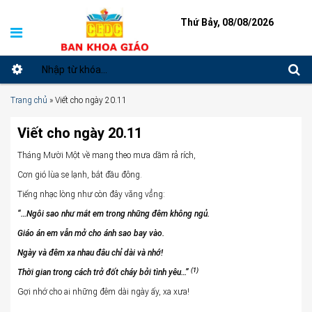
Thứ Bảy, 08/08/2026
Trang chủ
»
Viết cho ngày 20.11
Viết cho ngày 20.11
Tháng Mười Một về mang theo mưa dầm rả rích,
Cơn gió lùa se lạnh, bắt đầu đông.
Tiếng nhạc lòng như còn đây văng vẳng:
“…Ngôi sao như mắt em trong những đêm không ngủ.
Giáo án em vẫn mở cho ánh sao bay vào.
Ngày và đêm xa nhau đâu chỉ dài và nhớ!
(1)
Thời gian trong cách trở đốt cháy bởi tình yêu…”
Gợi nhớ cho ai những đêm dài ngày ấy, xa xưa!