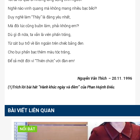
Nghề nào vinh quang mà không mang nhiều bạc bẽo?!
Duy nghề làm “Thầy” là đáng yêu nhất,
Mà đôi lúc cũng buồn lắm, phải không em?!
Dù gì đi nữa, ta vẫn là viên phấn trắng,
Từ cát bụi trở về lăn ngoằn trên chiếc bảng đen.
Cho bụi phấn bạc thêm màu tóc trắng,
Để cả một đời vì “Thiên chức” với đàn em!
Nguyễn Văn Thích
– 20.11. 1996
(1)Trích lời bài hát “Hành khúc ngày và đêm” của Phan Huỳnh Điểu.
BÀI VIẾT LIÊN QUAN
NỔI BẬT