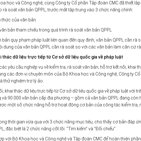
hoa học và Công nghệ, cùng Công ty Cổ phần Tập đoàn CMC đã thiết lập
 ảo rà soát văn bản QPPL, trước mắt tập trung vào 3 chức năng chính:
h thức của văn bản.
 văn bản tham chiếu trong quá trình rà soát văn bản QPPL.
n bản quy phạm pháp luật liên quan đến quy định, văn bản QPPL cần rà s
 nội dung của văn bản QPPL cần rà soát so với các văn bản làm căn cứ rà
 thác dữ liệu trực tiếp từ Cơ sở dữ liệu quốc gia về pháp luật
ác yêu cầu nghiệp vụ về kiểm tra, rà soát văn bản; hỗ trợ kết nối, khai t
ợp cùng các đơn vị chuyên môn của Bộ Khoa học và Công nghệ, Công ty C
à thử nghiệm trợ lý ảo.
 khai thác dữ liệu trực tiếp từ Cơ sở dữ liệu quốc gia về pháp luật với tr
g và 90.000 văn bản cấp địa phương – gồm cả văn bản QPPL đang còn 
 được một số chức năng hỗ trợ hoạt động cơ bản của công tác kiểm tra, 
trong thời gian vừa qua với 3 chức năng mục tiêu, cho thấy cơ bản đáp ứ
, đặc biệt là 2 chức năng cốt lõi: “Tìm kiếm” và “Đối chiếu”.
i hợp với Bộ Khoa học và Công nghệ và Tập đoàn CMC để hoàn thiện ph