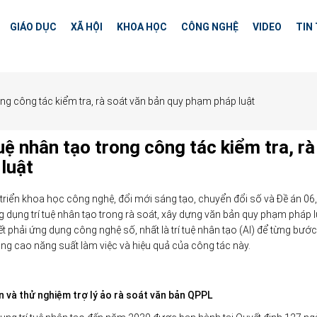
GIÁO DỤC
XÃ HỘI
KHOA HỌC
CÔNG NGHỆ
VIDEO
TIN
ong công tác kiểm tra, rà soát văn bản quy phạm pháp luật
uệ nhân tạo trong công tác kiểm tra, rà
luật
 triển khoa học công nghệ, đổi mới sáng tạo, chuyển đổi số và Đề án 06
 dụng trí tuệ nhân tạo trong rà soát, xây dựng văn bản quy phạm pháp l
 phải ứng dụng công nghệ số, nhất là trí tuệ nhân tạo (AI) để từng bước
ng cao năng suất làm việc và hiệu quả của công tác này.
n và thử nghiệm trợ lý ảo rà soát văn bản QPPL