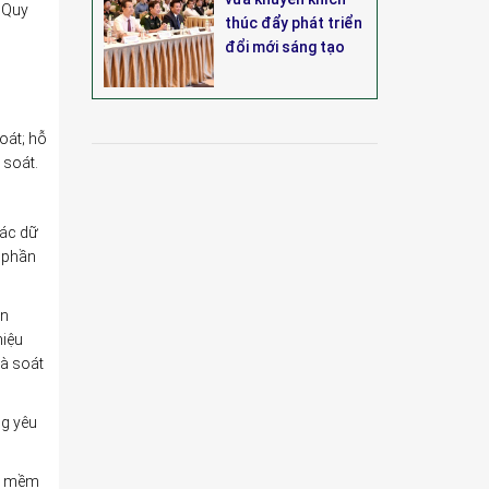
 Quy
thúc đẩy phát triển
đổi mới sáng tạo
oát; hỗ
 soát.
hác dữ
ổ phần
ên
hiệu
rà soát
ng yêu
ần mềm