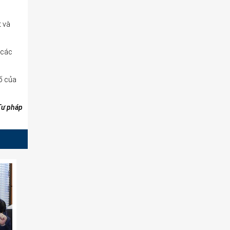
t và
 các
số của
Tư pháp