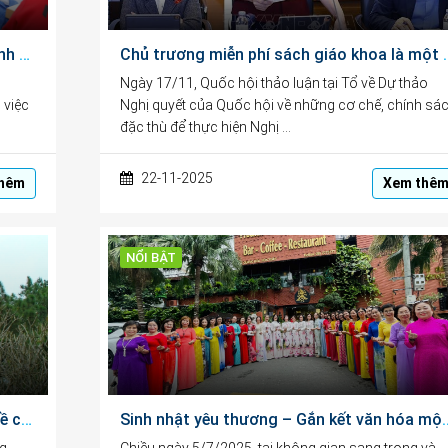
Mở không gian tăng trưởng mới cho doanh nghiệp và nguồn lực tri thức
Chủ trương miễn phí sách giáo khoa là một
Ngày 17/11, Quốc hội thảo luận tại Tổ về Dự thảo
 việc
Nghị quyết của Quốc hội về những cơ chế, chính sá
đặc thù để thực hiện Nghị …
22-11-2025
hêm
Xem thê
NỔI BẬT
Vãn cảnh chùa Linh Mụ – hành trình tìm về chốn linh thiêng giữa lòng đất Cố đô
Sinh nhật yêu thương – Gắn k