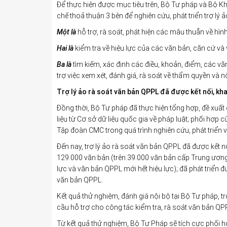
Để thực hiện được mục tiêu trên, Bộ Tư pháp và Bộ K
chế thoả thuận 3 bên để nghiên cứu, phát triển trợ lý
Một là
hỗ trợ, rà soát, phát hiện các mâu thuẫn về hìn
Hai là
kiểm tra về hiệu lực của các văn bản, căn cứ và
Ba là
tìm kiếm, xác định các điều, khoản, điểm, các vă
trợ việc xem xét, đánh giá, rà soát về thẩm quyền và
Trợ lý ảo rà soát văn bản QPPL đã được kết nối, khai
Đồng thời, Bộ Tư pháp đã thực hiện tổng hợp, đề xuất c
liệu từ Cơ sở dữ liệu quốc gia về pháp luật; phối h
Tập đoàn CMC trong quá trình nghiên cứu, phát triển v
Đến nay, trợ lý ảo rà soát văn bản QPPL đã được kết nối,
129.000 văn bản (trên 39.000 văn bản cấp Trung ươn
lực và văn bản QPPL mới hết hiệu lực); đã phát triển
văn bản QPPL.
Kết quả thử nghiệm, đánh giá nội bộ tại Bộ Tư pháp, 
cầu hỗ trợ cho công tác kiểm tra, rà soát văn bản QPPL
Từ kết quả thử nghiệm, Bộ Tư Pháp sẽ tích cực phố