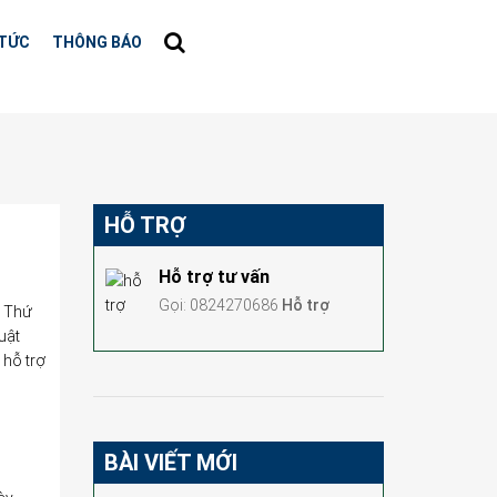
 TỨC
THÔNG BÁO
HỖ TRỢ
Hỗ trợ tư vấn
Gọi: 0824270686
Hỗ trợ
, Thứ
uật
 hỗ trợ
BÀI VIẾT MỚI