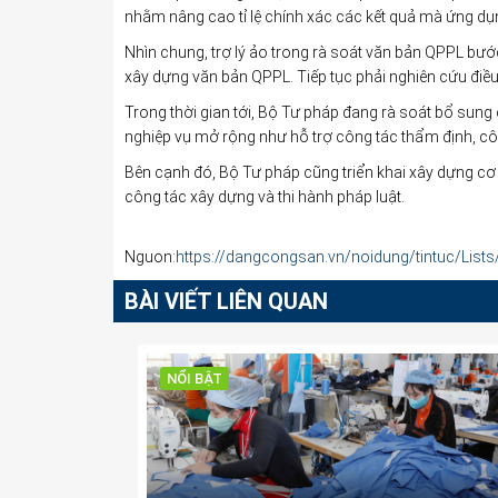
nhằm nâng cao tỉ lệ chính xác các kết quả mà ứng dụ
Nhìn chung, trợ lý ảo trong rà soát văn bản QPPL bướ
xây dựng văn bản QPPL. Tiếp tục phải nghiên cứu điề
Trong thời gian tới, Bộ Tư pháp đang rà soát bổ sung
nghiệp vụ mở rộng như hỗ trợ công tác thẩm định, c
Bên cạnh đó, Bộ Tư pháp cũng triển khai xây dựng cơ s
công tác xây dựng và thi hành pháp luật.
Nguon:
https://dangcongsan.vn/noidung/tintuc/List
BÀI VIẾT LIÊN QUAN
NỔI BẬT