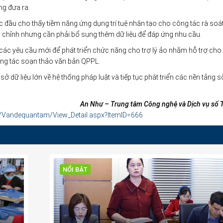
ng đưa ra.
c đầu cho thấy tiềm năng ứng dụng trí tuệ nhân tạo cho công tác rà soá
u chỉnh nhưng cần phải bổ sung thêm dữ liệu để đáp ứng nhu cầu.
 các yêu cầu mới để phát triển chức năng cho trợ lý ảo nhằm hỗ trợ cho
ông tác soạn thảo văn bản QPPL.
ở dữ liệu lớn về hệ thống pháp luật và tiếp tục phát triển các nền tảng 
An Như – Trung tâm Công nghệ và Dịch vụ số 
s/Vandequantam/View_Detail.aspx?ItemID=666
NỔI BẬT