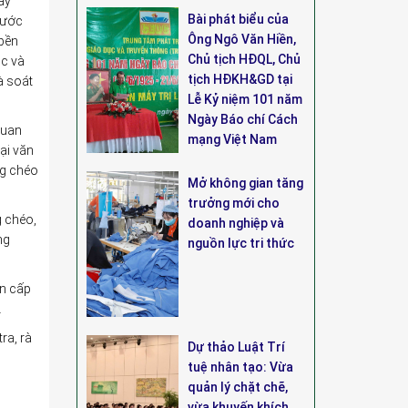
ày
Bài phát biểu của
bước
Ông Ngô Văn Hiền,
 bền
Chủ tịch HĐQL, Chủ
ọc và
tịch HĐKH&GD tại
à soát
Lễ Kỷ niệm 101 năm
Ngày Báo chí Cách
quan
mạng Việt Nam
ại văn
ng chéo
Mở không gian tăng
trưởng mới cho
g chéo,
doanh nghiệp và
ng
nguồn lực tri thức
ản cấp
.
ra, rà
Dự thảo Luật Trí
tuệ nhân tạo: Vừa
quản lý chặt chẽ,
vừa khuyến khích