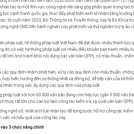
dụng trí tuệ nhân tạo đến năm 2030 được ban hành tại Quyết định 127 ng
ệ nhân tạo là một lĩnh vực công nghệ nền tảng góp phần quan trọng tạo 
g lực cạnh tranh quốc gia, thúc đẩy phát triển kinh tế nhằm tăng trưởng
hác, từ cuối năm 2023, Bộ Thông tin và Truyền thông, nay là Bộ Khoa h
ng nghệ CMC tiến hành nghiên cứu phát triển và thử nghiệm trợ lý ảo r
n pháp luật, hệ thống pháp luật Việt Nam đã đạt được nhiều thành tựu 
ng đó có việc hệ thống pháp luật với nhiều điều khoản ban hành, nhiều lo
 rất lớn, khó tránh khỏi nội dung các văn bản QPPL có mâu thuẫn, chồ
 các quy định nhằm phát hiện, xử lý các quy định còn mâu thuẫn, chồn
hợp hiến, hướng đến sự thống nhất và đồng bộ, dễ tiếp cận của hệ thố
cá nhân trong việc áp dụng các quy định của pháp luật.
ống pháp luật với hơn 60.000 văn bản đang còn hiệu lực (gần 9.000 văn b
h thức rất lớn cho cán bộ làm công tác kiểm tra, rà soát văn bản QPPL
ng nghệ số, nhất là trí tuệ nhân tạo để từng bước hỗ trợ công tác kiểm t
việc và hiệu quả của công tác này.
g vào 3 chức năng chính