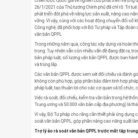
Chiến lược Quốc gia về nghiên cứu phát triển và ứng 
26/1/2021 của Thủ tướng Chính phủ đã chỉ rõ: Trí tu
phát triển đột phá về năng lực sản xuất, nâng cao năn
vững. Vì vậy, cùng với các hoạt động chuyển đổi số k
Công nghệ, đã phối hợp với Bộ Tư pháp và Tập đoàn cô
văn bản QPPL.
Trong những năm qua, công tác xây dựng và hoàn thiệ
trọng. Tuy nhiên vẫn còn nhiều vấn đề đang đặt ra, tro
bản pháp luật, số lượng văn bản QPPL được ban hành
và trùng lắp.
Các văn bản QPPL được xem xét đối chiếu và đánh giá
không còn phù hợp, góp phần bảo đảm tính hợp pháp, 
pháp luật, tạo thuận lợi cho các cơ quan và tổ chức, 
Việc rà soát, đối chiếu, kiểm tra văn bản trong hệ th
Trung ương và 50.000 văn bản cấp địa phương) là thác
Vì vậy, Bộ Tư pháp cho rằng cần thiết phải ứng dụng cô
soát văn bản QPPL, góp phần nâng cao năng suất làm 
T
rợ lý ảo rà soát văn bản QPPL trước mắt tập trun