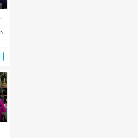
 bước tiến, thể hiện bản chất xã hội nhân văn
ch
m
ết văn hóa một mái nhà