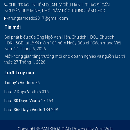
CHỊU TRÁCH NHIỆM QUẢN LÝ ĐIỀU HÀNH: THẠC SĨ CẤN
NGUYỄN DUY MINH, PHÓ GIÁM ĐỐC TRUNG TÂM CEDC
trungtamcedc2017@gmail.com
Tin mới
Bài phát biểu của Ông Ngô Văn Hiền, Chủ tịch HĐQL, Chủ tịch
HĐKH&GD tại Lễ Kỷ niệm 101 năm Ngày Báo chí Cách mạng Việt
Nam
21 Tháng 6, 2026
Mở không gian tăng trưởng mới cho doanh nghiệp và nguồn lực tri
thức
27 Tháng 1, 2026
Lượt truy cập
Today's Visitors:
76
Last 7 Days Visits:
5.016
Last 30 Days Visits:
17.154
Last 365 Days Visits:
134.298
Copyright © BAN KHOA GIÁO. Powered by
Wiza Web