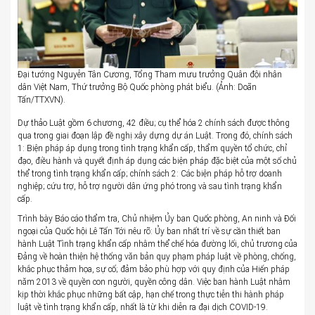
Đại tướng Nguyễn Tân Cương, Tổng Tham mưu trưởng Quân đội nhân
dân Việt Nam, Thứ trưởng Bộ Quốc phòng phát biểu. (Ảnh: Doãn
Tấn/TTXVN).
Dự thảo Luật gồm 6 chương, 42 điều; cụ thể hóa 2 chính sách được thông
qua trong giai đoạn lập đề nghị xây dựng dự án Luật. Trong đó, chính sách
1: Biện pháp áp dụng trong tình trạng khẩn cấp, thẩm quyền tổ chức, chỉ
đạo, điều hành và quyết định áp dụng các biện pháp đặc biệt của một số chủ
thể trong tình trạng khẩn cấp; chính sách 2: Các biện pháp hỗ trợ doanh
nghiệp; cứu trợ, hỗ trợ người dân ứng phó trong và sau tình trạng khẩn
cấp.
Trình bày Báo cáo thẩm tra, Chủ nhiệm Ủy ban Quốc phòng, An ninh và Đối
ngoại của Quốc hội Lê Tấn Tới nêu rõ: Ủy ban nhất trí về sự cần thiết ban
hành Luật Tình trạng khẩn cấp nhằm thể chế hóa đường lối, chủ trương của
Đảng về hoàn thiện hệ thống văn bản quy phạm pháp luật về phòng, chống,
khắc phục thảm họa, sự cố; đảm bảo phù hợp với quy định của Hiến pháp
năm 2013 về quyền con người, quyền công dân. Việc ban hành Luật nhằm
kịp thời khắc phục những bất cập, hạn chế trong thực tiễn thi hành pháp
luật về tình trạng khẩn cấp, nhất là từ khi diễn ra đại dịch COVID-19.