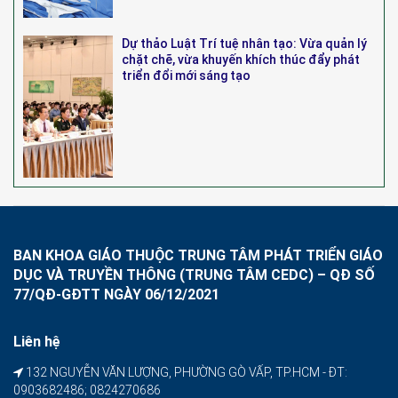
Dự thảo Luật Trí tuệ nhân tạo: Vừa quản lý
chặt chẽ, vừa khuyến khích thúc đẩy phát
triển đổi mới sáng tạo
BAN KHOA GIÁO THUỘC TRUNG TÂM PHÁT TRIỂN GIÁO
DỤC VÀ TRUYỀN THÔNG (TRUNG TÂM CEDC) – QĐ SỐ
77/QĐ-GĐTT NGÀY 06/12/2021
Liên hệ
132 NGUYỄN VĂN LƯỢNG, PHƯỜNG GÒ VẤP, TP.HCM - ĐT:
0903682486; 0824270686