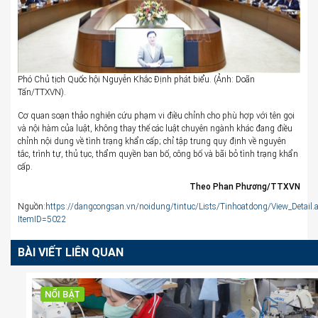
Phó Chủ tịch Quốc hội Nguyễn Khắc Định phát biểu. (Ảnh: Doãn
Tấn/TTXVN).
Cơ quan soạn thảo nghiên cứu phạm vi điều chỉnh cho phù hợp với tên gọi
và nội hàm của luật, không thay thế các luật chuyên ngành khác đang điều
chỉnh nội dung về tình trạng khẩn cấp; chỉ tập trung quy định về nguyên
tắc, trình tự, thủ tục, thẩm quyền ban bố, công bố và bãi bỏ tình trạng khẩn
cấp.
Theo Phan Phương/TTXV
N
Nguồn:
https://dangcongsan.vn/noidung/tintuc/Lists/Tinhoatdong/View_Detail.
ItemID=5022
BÀI VIẾT LIÊN QUAN
NỔI BẬT