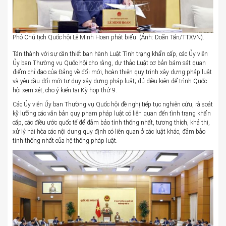
Phó Chủ tịch Quốc hội Lê Minh Hoan phát biểu. (Ảnh: Doãn Tấn/TTXVN).
Tán thành với sự cần thiết ban hành Luật Tình trạng khẩn cấp, các Ủy viên
Ủy ban Thường vụ Quốc hội cho rằng, dự thảo Luật cơ bản bám sát quan
điểm chỉ đạo của Đảng về đổi mới, hoàn thiện quy trình xây dựng pháp luật
và yêu cầu đổi mới tư duy xây dựng pháp luật; đủ điều kiện để trình Quốc
hội xem xét, cho ý kiến tại Kỳ họp thứ 9.
Các Ủy viên Ủy ban Thường vụ Quốc hội đề nghị tiếp tục nghiên cứu, rà soát
kỹ lưỡng các văn bản quy phạm pháp luật có liên quan đến tình trạng khẩn
cấp, các điều ước quốc tế để đảm bảo tính thống nhất, tương thích, khả thi,
xử lý hài hòa các nội dung quy định có liên quan ở các luật khác, đảm bảo
tính thống nhất của hệ thống pháp luật.