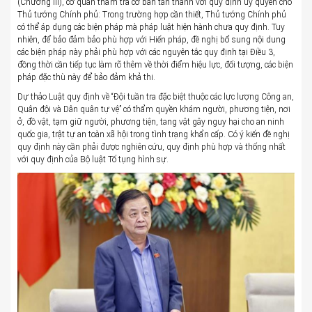
(Chương III), cơ quan thẩm tra cơ bản tán thành với quy định ủy quyền cho
Thủ tướng Chính phủ: Trong trường hợp cần thiết, Thủ tướng Chính phủ
có thể áp dụng các biện pháp mà pháp luật hiện hành chưa quy định. Tuy
nhiên, để bảo đảm bảo phù hợp với Hiến pháp, đề nghị bổ sung nội dung
các biện pháp này phải phù hợp với các nguyên tắc quy định tại Điều 3,
đồng thời cần tiếp tục làm rõ thêm về thời điểm hiệu lực, đối tượng, các biện
pháp đặc thù này để bảo đảm khả thi.
Dự thảo Luật quy định về “Đội tuần tra đặc biệt thuộc các lực lượng Công an,
Quân đội và Dân quân tự vệ” có thẩm quyền khám người, phương tiện, nơi
ở, đồ vật, tạm giữ người, phương tiện, tang vật gây nguy hại cho an ninh
quốc gia, trật tự an toàn xã hội trong tình trạng khẩn cấp. Có ý kiến đề nghị
quy định này cần phải được nghiên cứu, quy định phù hợp và thống nhất
với quy định của Bộ luật Tố tụng hình sự.