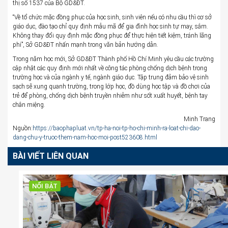
thị số 1537 của Bộ GD&ĐT.
“Về tổ chức mặc đồng phục của học sinh, sinh viên nếu có nhu cầu thì cơ sở
giáo dục, đào tạo chỉ quy định mẫu mã để gia đình học sinh tự may, sắm.
Không thay đổi quy định mặc đồng phục để thực hiện tiết kiệm, tránh lãng
phí”, Sở GD&ĐT nhấn mạnh trong văn bản hướng dẫn.
Trong năm học mới, Sở GD&ĐT Thành phố Hồ Chí Minh yêu cầu các trường
cập nhật các quy định mới nhất về công tác phòng chống dịch bệnh trong
trường học và của ngành y tế, ngành giáo dục. Tập trung đảm bảo vệ sinh
sạch sẽ xung quanh trường, trong lớp học, đồ dùng học tập và đồ chơi của
trẻ để phòng, chống dịch bệnh truyền nhiễm như sốt xuất huyết, bệnh tay
chân miệng.
Minh Trang
Nguồn:
https://baophapluat.vn/tp-ha-noi-tp-ho-chi-minh-ra-loat-chi-dao-
dang-chu-y-truoc-them-nam-hoc-moi-post523608.html
BÀI VIẾT LIÊN QUAN
NỔI BẬT