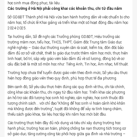
học sinh mua đồng phục, tài liệu…
Các trường ở Hà Nội phải công khai các khoản thu, chi từ đầu năm
Sở GD&ĐT Thành phố Hà Nội vừa ban hành hướng dẫn về việc chuẩn bị cho
năm học, tổ chức lễ Khai giảng và triển khai một số hoạt động đầu năm học
2024-2025.
Tại hướng dẫn, Sở đề nghị các Trưởng phòng GD&ĐT, Hiệu trưởng các
trường mầm non, tiểu học, THCS, THPT, Giám đốc Trung tâm Giáo dục
nghề nghiệp – Giáo dục thường xuyên cần rà soát, kiểm tra, đôn đốc bảo
đảm đủ cơ sở vật chất, thiết bị giáo dục trước thềm năm học mới; thực hiện
linh hoạt, bố trí, sắp xếp giáo viên bảo đảm đủ về số lượng, đồng bộ về cơ
cấu đặc biệt là một số môn học như: Tiếng Anh, Tin học, Âm nhạc, Mĩ thuật.
Trường hợp chưa thể tuyển được giáo viên theo định mức, Sở yêu cầu thực
hiện hợp đồng giáo viên theo quy định, phù hợp thực tế địa phương.
Bên cạnh đó, Sở yêu cầu thực hiện đúng các quy định về thu, chi tài chính,
công khai các khoản thu, chi ngay từ đầu năm học. Triển khai các phương
án hỗ trợ các đối tượng học sinh hộ nghèo, cận nghèo, học sinh thuộc đối
tượng chính sách… với chỉ đạo “Không để học sinh vì hoàn cảnh khó khăn
mà không được đến trường”, tuyệt đối không để xảy ra tình trạng chậm,
thiếu sách giáo khoa, tài liệu học tập khi năm học mới bắt đầu.
Các trường thực hiện đầy đủ nội dung và tiêu chí xây dựng trường học
hạnh phúc, trường học an toàn, phòng chống tai nạn thương tích trong cơ
sở giáo dục; tăng cường công tác phối hợp giữa gia đình và nhà trường –