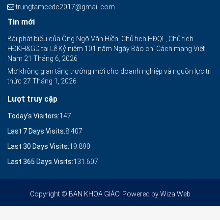
trungtamcedc2017@gmail.com
Tin mới
Bài phát biểu của Ông Ngô Văn Hiền, Chủ tịch HĐQL, Chủ tịch
HĐKH&GD tại Lễ Kỷ niệm 101 năm Ngày Báo chí Cách mạng Việt
Nam
21 Tháng 6, 2026
Mở không gian tăng trưởng mới cho doanh nghiệp và nguồn lực tri
thức
27 Tháng 1, 2026
Lượt truy cập
Today's Visitors:
147
Last 7 Days Visits:
8.407
Last 30 Days Visits:
19.890
Last 365 Days Visits:
131.607
Copyright © BAN KHOA GIÁO. Powered by
Wiza Web