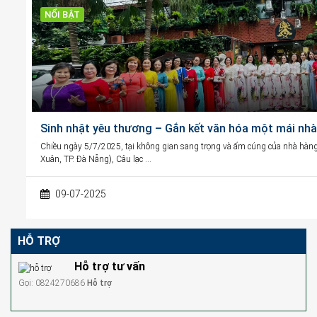
NỔI BẬT
Sinh nhật yêu thương – Gắn kết văn hóa một mái nhà
Chiều ngày 5/7/2025, tại không gian sang trọng và ấm cúng của nhà h
Xuân, TP. Đà Nẵng), Câu lạc …
09-07-2025
HỖ TRỢ
Hỗ trợ tư vấn
Gọi: 0824270686
Hỗ trợ