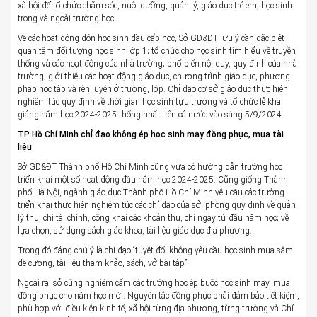
xã hội để tổ chức chăm sóc, nuôi dưỡng, quản lý, giáo dục trẻ em, học sinh
trong và ngoài trường học.
Về các hoạt động đón học sinh đầu cấp học, Sở GD&ĐT lưu ý cần đặc biệt
quan tâm đối tượng học sinh lớp 1; tổ chức cho học sinh tìm hiểu về truyền
thống và các hoạt động của nhà trường; phổ biến nội quy, quy định của nhà
trường; giới thiệu các hoạt động giáo dục, chương trình giáo dục, phương
pháp học tập và rèn luyện ở trường, lớp. Chỉ đạo cơ sở giáo dục thực hiện
nghiêm túc quy định về thời gian học sinh tựu trường và tổ chức lễ khai
giảng năm học 2024-2025 thống nhất trên cả nước vào sáng 5/9/2024.
TP Hồ Chí Minh chỉ đạo không ép học sinh may đồng phục, mua tài
liệu
Sở GD&ĐT Thành phố Hồ Chí Minh cũng vừa có hướng dẫn trường học
triển khai một số hoạt động đầu năm học 2024-2025. Cũng giống Thành
phố Hà Nội, ngành giáo dục Thành phố Hồ Chí Minh yêu cầu các trường
triển khai thực hiện nghiêm túc các chỉ đạo của sở, phòng quy định về quản
lý thu, chi tài chính, công khai các khoản thu, chi ngay từ đầu năm học; về
lựa chọn, sử dụng sách giáo khoa, tài liệu giáo dục địa phương.
Trong đó đáng chú ý là chỉ đạo “tuyệt đối không yêu cầu học sinh mua sắm
đề cương, tài liệu tham khảo, sách, vở bài tập”.
Ngoài ra, sở cũng nghiêm cấm các trường học ép buộc học sinh may, mua
đồng phục cho năm học mới. Nguyên tắc đồng phục phải đảm bảo tiết kiệm,
phù hợp với điều kiện kinh tế, xã hội từng địa phương, từng trường và Chỉ