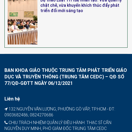
Dự thảo Luật Trí tuệ nhân tạo: Vừa quản lý
chặt chẽ, vừa khuyến khích thúc đẩy phát
triển đổi mới sáng tạo
BAN KHOA GIÁO THUỘC TRUNG TÂM PHÁT TRIỂN GIÁO
DỤC VÀ TRUYỀN THÔNG (TRUNG TÂM CEDC) – QĐ SỐ
77/QĐ-GĐTT NGÀY 06/12/2021
Liên hệ
132 NGUYỄN VĂN LƯỢNG, PHƯỜNG GÒ VẤP, TP.HCM - ĐT:
0903682486; 0824270686
CHỊU TRÁCH NHIỆM QUẢN LÝ ĐIỀU HÀNH: THẠC SĨ CẤN
NGUYỄN DUY MINH, PHÓ GIÁM ĐỐC TRUNG TÂM CEDC