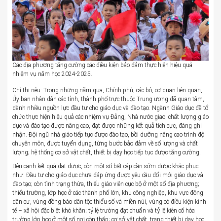
Các địa phương tăng cường các điều kiện bảo đảm thực hiện hiệu quả
nhiệm vụ năm học 2024-2025.
Chỉ thị nêu: Trong những năm qua, Chính phủ, các bộ, cơ quan liên quan,
Ủy ban nhân dân các tỉnh, thành phố trực thuộc Trung ương đã quan tâm,
dành nhiều nguồn lực đầu tư cho giáo dục và đào tạo. Ngành Giáo dục đã tổ
chức thực hiện hiệu quả các nhiệm vụ Đảng, Nhà nước giao; chất lượng giáo
dục và đào tạo được nâng cao, đạt được những kết quả tích cực, đáng ghi
nhận. Đội ngũ nhà giáo tiếp tục được đào tạo, bồi dưỡng nâng cao trình độ
chuyên môn, được tuyển dụng, từng bước bảo đảm về số lượng và chất
lượng; hệ thống cơ sở vật chất, thiết bị dạy học tiếp tục được tăng cường.
Bên cạnh kết quả đạt được, còn một số bất cập cần sớm được khắc phục
như: Đầu tư cho giáo dục chưa đáp ứng được yêu cầu đổi mới giáo dục và
đào tạo; còn tình trạng thừa, thiếu giáo viên cục bộ ở một số địa phương;
thiếu trường, lớp học ở các thành phố lớn, khu công nghiệp, khu vực đông
dân cư, vùng đồng bào dân tộc thiểu số và miền núi, vùng có điều kiện kinh
tế – xã hội đặc biệt khó khăn; tỷ lệ trường đạt chuẩn và tỷ lệ kiên cố hóa
trường lớp học ở một số nơi còn thấp; cơ sở vật chất, trang thiết bị dạy học