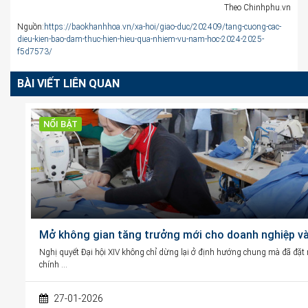
Theo Chinhphu.vn
Nguồn:
https://baokhanhhoa.vn/xa-hoi/giao-duc/202409/tang-cuong-cac-
dieu-kien-bao-dam-thuc-hien-hieu-qua-nhiem-vu-nam-hoc-2024-2025-
f5d7573/
BÀI VIẾT LIÊN QUAN
NỔI BẬT
Mở không gian tăng trưởng mới cho doanh nghiệp và 
Nghị quyết Đại hội XIV không chỉ dừng lại ở định hướng chung mà đã đặt ra
chính …
27-01-2026