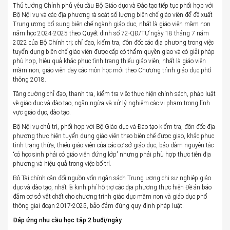
Thủ tướng Chính phủ yêu cầu Bộ Giáo dục và Đào tạo tiếp tục phối hợp với
Bộ Nội vụ và các địa phương rà soát số lượng biên chế giáo viên để đề xuất
Trung ương bổ sung biên chế ngành giáo dục, nhất là giáo viên mầm non
năm học 2024-2025 theo Quyết định số 72-QĐ/TƯ ngày 18 tháng 7 năm
2022 của Bộ Chính trị; chỉ đạo, kiểm tra, đôn đốc các địa phương trong việc
tuyển dụng biên chế giáo viên được cấp có thẩm quyền giao và có giải pháp
phù hợp, hiệu quả khắc phục tình trạng thiếu giáo viên, nhất là giáo viên
mầm non, giáo viên dạy các môn học mới theo Chương trình giáo dục phổ
thông 2018.
Tăng cường chỉ đạo, thanh tra, kiểm tra việc thực hiện chính sách, pháp luật
về giáo dục và đào tạo, ngăn ngừa và xử lý nghiêm các vi phạm trong lĩnh
vực giáo dục, đào tạo.
Bộ Nội vụ chủ trì, phối hợp với Bộ Giáo dục và Đào tạo kiểm tra, đôn đốc địa
phương thực hiện tuyển dụng giáo viên theo biên chế được giao, khắc phục
tình trạng thừa, thiếu giáo viên của các cơ sở giáo dục, bảo đảm nguyên tắc
“có học sinh phải có giáo viên đứng lớp” nhưng phải phù hợp thực tiễn địa
phương và hiệu quả trong việc bố trí.
Bộ Tài chính cân đối nguồn vốn ngân sách Trung ương chi sự nghiệp giáo
dục và đào tạo, nhất là kinh phí hỗ trợ các địa phương thực hiện Đề án bảo
đảm cơ sở vật chất cho chương trình giáo dục mầm non và giáo dục phổ
thông giai đoạn 2017-2025, bảo đảm đúng quy định pháp luật.
Đáp ứng nhu cầu học tập 2 buổi/ngày