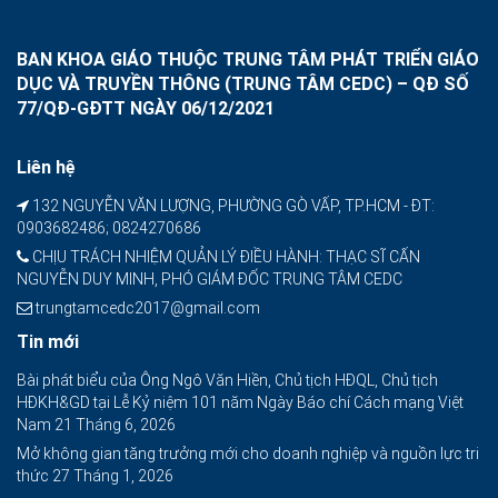
BAN KHOA GIÁO THUỘC TRUNG TÂM PHÁT TRIỂN GIÁO
DỤC VÀ TRUYỀN THÔNG (TRUNG TÂM CEDC) – QĐ SỐ
77/QĐ-GĐTT NGÀY 06/12/2021
Liên hệ
132 NGUYỄN VĂN LƯỢNG, PHƯỜNG GÒ VẤP, TP.HCM - ĐT:
0903682486; 0824270686
CHỊU TRÁCH NHIỆM QUẢN LÝ ĐIỀU HÀNH: THẠC SĨ CẤN
NGUYỄN DUY MINH, PHÓ GIÁM ĐỐC TRUNG TÂM CEDC
trungtamcedc2017@gmail.com
Tin mới
Bài phát biểu của Ông Ngô Văn Hiền, Chủ tịch HĐQL, Chủ tịch
HĐKH&GD tại Lễ Kỷ niệm 101 năm Ngày Báo chí Cách mạng Việt
Nam
21 Tháng 6, 2026
Mở không gian tăng trưởng mới cho doanh nghiệp và nguồn lực tri
thức
27 Tháng 1, 2026