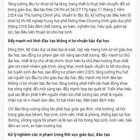
Tăng cường đầu tư về cơ sở hạ tầng, trang thiết bị thực hiện chuyển đổi số
trong giáo dục, đào tạo theo Chỉ thị số 04/CT-TTg ngày 11 tháng 2 năm
2024 của Thủ tướng Chính phủ; chuẩn bị đầy đủ, kỹ lưỡng các điều kiện tổ
chức kỳ thi tốt nghiệp trung học phổ thông theo Chương trình giáo dục phổ
thông 2018 bảo đảm chất lượng, an toàn, nghiêm túc, hiệu quả, giảm áp
lực, tạo điều kiện thuận lợi cho học sinh.
Đẩy mạnh mô hình đào tạo không vì lợi nhuận bậc đại học
Đồng thời, Bộ Giáo dục và Đào tạo rà soát, sắp xếp mạng lưới cơ sở giáo dục
đại học, cao đẳng sư phạm gắn với nâng cao chất lượng; đẩy mạnh tự chủ
đại học, nhất là tự chủ về tài chính; thực hiện tự chủ theo hướng thực chất
gắn với trách nhiệm giải trình, công khai, minh bạch; chuẩn bị tốt cho công
tác tuyển sinh đại học, cao đẳng sư phạm năm 2025; tăng cường thu hút
các nguồn lực đầu tư cho giáo dục đại học; đẩy mạnh mô hình đào tạo
không vì lợi nhuận bậc đại học; tăng cường phát triển các hoạt động khoa
học công nghệ, đổi mới sáng tạo; đẩy mạnh hợp tác quốc tế. Triển khai hiệu
quả các đề án phát triển nguồn nhân lực chất lượng cao, nhất là nguồn
nhân lực về vi mạch bán dẫn, trí tuệ nhân tạo, điện toán đám mây.
Chỉ đạo tăng cường công tác phối hợp giữa gia đình, nhà trường, xã hội
trong giáo dục trẻ em, học sinh, sinh viên, nhất là phòng, chống bạo lực học
đường, phòng ngừa tội phạm và tệ nạn xã hội trong học sinh, sinh viên, bảo
đảm an ninh, an toàn trường học.
Xử lý nghiêm các vi phạm trong lĩnh vực giáo dục, đào tạo