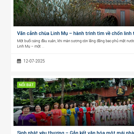
Vãn cảnh chùa Linh Mụ – hành trình tìm về chốn linh
Một buổi sáng đầu xuân, khi màn sương còn lãng đãng bao phủ mặt nước
Linh Mụ – một …
12-07-2025
NỔI BẬT
Sinh nhật yêu thương – Gắn kết văn hóa một mái nhà