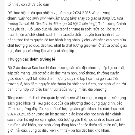
tối thiểu còn chưa bảo đảm.
Để thực hiện hiệu quả nhiệm vụ năm học 2024-2025 với phương
châm:
“Lấy học sinh, sinh viên làm trung tâm; Thầy cô giáo là động lực; Nhà
trường làm bệ đỡ; Gia đình là điểm tựa; Xã hội là nền tảng”
, Thủ tướng Chính
phủ yêu cầu, Bộ Giáo dục và Đào tạo tập trung rà soát, sửa đổi, bổ sung,
hoàn thiện cơ chế, chính sách trình các cấp thẩm quyền ban hành và ban
hành theo thẩm quyền để tạo hành lang pháp lý cho việc nâng cao hơn nữa
chất lượng giáo dục, đào tạo, nhất là chất lượng giáo viên ở tất cả cơ sở giáo
dục, đào tạo, cả công lập và ngoài công lập.
Thu gọn các điểm trường lẻ
Bộ Giáo dục và Đào tạo chỉ đạo, hướng dẫn các địa phương tiếp tục rà soát,
sắp xếp mạng lưới cơ sở giáo dục mầm non, phổ thông, thường xuyên,
giáo dục khuyết tật; điều chỉnh hợp lý quy mô lớp học; thu gọn các điểm
trường lẻ, bảo đảm nguyên tắc thuận lợi nhất cho trẻ em, học sinh và người
dân; phù hợp với điều kiện thực tế của vùng, miền, địa phương.
Tăng cường trách nhiệm quản lý nhà nước về lựa chọn, cung ứng, sử dụng
sách giáo khoa, tài liệu giáo dục của địa phương theo đúng quy định, bảo
đảm cung ứng đầy đủ, kịp thời số lượng sách giáo khoa cho năm học mới
2024-2025; có phương án hỗ trợ sách giáo khoa cho học sinh diện chính
sách, diện hộ nghèo, cận nghèo, đối tượng yếu thế, học sinh có hoàn cảnh
gia đình khó khăn, học sinh vùng đồng bào dân tộc thiểu số, miền núi, biên
giới, hải đảo, vùng có điều kiện kinh tế – xã hội đặc biệt khó khăn.