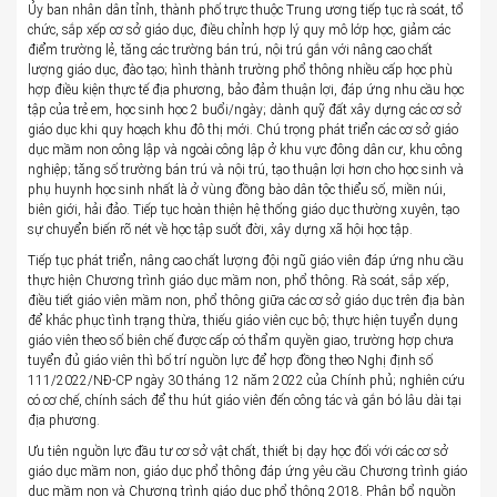
Ủy ban nhân dân tỉnh, thành phố trực thuộc Trung ương tiếp tục rà soát, tổ
chức, sắp xếp cơ sở giáo dục, điều chỉnh hợp lý quy mô lớp học, giảm các
điểm trường lẻ, tăng các trường bán trú, nội trú gắn với nâng cao chất
lượng giáo dục, đào tạo; hình thành trường phổ thông nhiều cấp học phù
hợp điều kiện thực tế địa phương, bảo đảm thuận lợi, đáp ứng nhu cầu học
tập của trẻ em, học sinh học 2 buổi/ngày; dành quỹ đất xây dựng các cơ sở
giáo dục khi quy hoạch khu đô thị mới. Chú trọng phát triển các cơ sở giáo
dục mầm non công lập và ngoài công lập ở khu vực đông dân cư, khu công
nghiệp; tăng số trường bán trú và nội trú, tạo thuận lợi hơn cho học sinh và
phụ huynh học sinh nhất là ở vùng đồng bào dân tộc thiểu số, miền núi,
biên giới, hải đảo. Tiếp tục hoàn thiện hệ thống giáo dục thường xuyên, tạo
sự chuyển biến rõ nét về học tập suốt đời, xây dựng xã hội học tập.
Tiếp tục phát triển, nâng cao chất lượng đội ngũ giáo viên đáp ứng nhu cầu
thực hiện Chương trình giáo dục mầm non, phổ thông. Rà soát, sắp xếp,
điều tiết giáo viên mầm non, phổ thông giữa các cơ sở giáo dục trên địa bàn
để khắc phục tình trạng thừa, thiếu giáo viên cục bộ; thực hiện tuyển dụng
giáo viên theo số biên chế được cấp có thẩm quyền giao, trường hợp chưa
tuyển đủ giáo viên thì bố trí nguồn lực để hợp đồng theo Nghị định số
111/2022/NĐ-CP ngày 30 tháng 12 năm 2022 của Chính phủ; nghiên cứu
có cơ chế, chính sách để thu hút giáo viên đến công tác và gắn bó lâu dài tại
địa phương.
Ưu tiên nguồn lực đầu tư cơ sở vật chất, thiết bị dạy học đối với các cơ sở
giáo dục mầm non, giáo dục phổ thông đáp ứng yêu cầu Chương trình giáo
dục mầm non và Chương trình giáo dục phổ thông 2018. Phân bổ nguồn