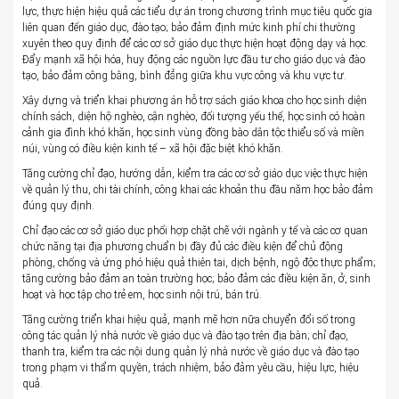
lực, thực hiện hiệu quả các tiểu dự án trong chương trình mục tiêu quốc gia
liên quan đến giáo dục, đào tạo; bảo đảm định mức kinh phí chi thường
xuyên theo quy định để các cơ sở giáo dục thực hiện hoạt động dạy và học.
Đẩy mạnh xã hội hóa, huy động các nguồn lực đầu tư cho giáo dục và đào
tạo, bảo đảm công bằng, bình đẳng giữa khu vực công và khu vực tư.
Xây dựng và triển khai phương án hỗ trợ sách giáo khoa cho học sinh diện
chính sách, diện hộ nghèo, cận nghèo, đối tượng yếu thế, học sinh có hoàn
cảnh gia đình khó khăn, học sinh vùng đồng bào dân tộc thiểu số và miền
núi, vùng có điều kiện kinh tế – xã hội đặc biệt khó khăn.
Tăng cường chỉ đạo, hướng dẫn, kiểm tra các cơ sở giáo dục việc thực hiện
về quản lý thu, chi tài chính, công khai các khoản thu đầu năm học bảo đảm
đúng quy định.
Chỉ đạo các cơ sở giáo dục phối hợp chặt chẽ với ngành y tế và các cơ quan
chức năng tại địa phương chuẩn bị đầy đủ các điều kiện để chủ động
phòng, chống và ứng phó hiệu quả thiên tai, dịch bệnh, ngộ độc thực phẩm;
tăng cường bảo đảm an toàn trường học; bảo đảm các điều kiện ăn, ở, sinh
hoạt và học tập cho trẻ em, học sinh nội trú, bán trú.
Tăng cường triển khai hiệu quả, mạnh mẽ hơn nữa chuyển đổi số trong
công tác quản lý nhà nước về giáo dục và đào tạo trên địa bàn; chỉ đạo,
thanh tra, kiểm tra các nội dung quản lý nhà nước về giáo dục và đào tạo
trong phạm vi thẩm quyền, trách nhiệm, bảo đảm yêu cầu, hiệu lực, hiệu
quả.