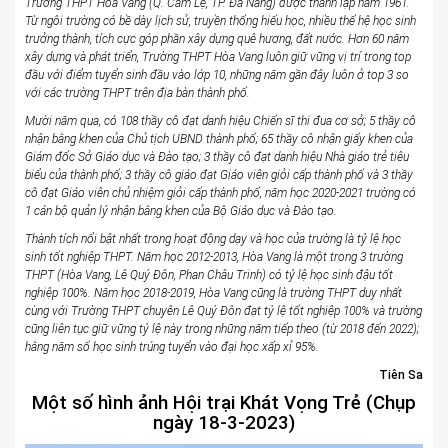
Trường THPT Hòa Vang (Q. Cẩm Lệ, TP. Đà Nẵng) được thành lập năm 1961.
Từ ngôi trường có bề dày lịch sử, truyền thống hiếu học, nhiều thế hệ học sinh
trưởng thành, tích cực góp phần xây dựng quê hương, đất nước. Hơn 60 năm
xây dựng và phát triển, Trường THPT Hòa Vang luôn giữ vững vị trí trong top
đầu với điểm tuyển sinh đầu vào lớp 10, những năm gần đây luôn ở top 3 so
với các trường THPT trên địa bàn thành phố.
Mười năm qua, có 108 thầy cô đạt danh hiệu Chiến sĩ thi đua cơ sở; 5 thầy cô
nhận bằng khen của Chủ tịch UBND thành phố; 65 thầy cô nhận giấy khen của
Giám đốc Sở Giáo dục và Đào tạo; 3 thầy cô đạt danh hiệu Nhà giáo trẻ tiêu
biểu của thành phố; 3 thầy cô giáo đạt Giáo viên giỏi cấp thành phố và 3 thầy
cô đạt Giáo viên chủ nhiệm giỏi cấp thành phố, năm học 2020-2021 trường có
1 cán bộ quản lý nhận bằng khen của Bộ Giáo dục và Đào tạo.
Thành tích nổi bật nhất trong hoạt động dạy và học của trường là tỷ lệ học
sinh tốt nghiệp THPT. Năm học 2012-2013, Hòa Vang là một trong 3 trường
THPT (Hòa Vang, Lê Quý Đôn, Phan Châu Trinh) có tỷ lệ học sinh đậu tốt
nghiệp 100%. Năm học 2018-2019, Hòa Vang cũng là trường THPT duy nhất
cùng với Trường THPT chuyên Lê Quý Đôn đạt tỷ lệ tốt nghiệp 100% và trường
cũng liên tục giữ vững tỷ lệ này trong những năm tiếp theo (từ 2018 đến 2022);
hằng năm số học sinh trúng tuyển vào đại học xấp xỉ 95%.
Tiên Sa
Một số hình ảnh Hội trại Khát Vọng Trẻ (Chụp
ngày 18-3-2023)