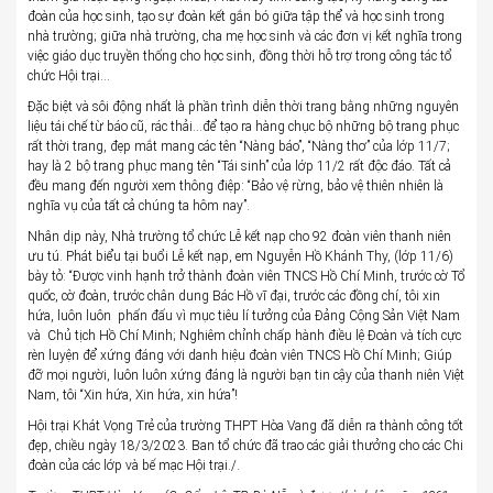
đoàn của học sinh, tạo sự đoàn kết gắn bó giữa tập thể và học sinh trong
nhà trường; giữa nhà trường, cha mẹ học sinh và các đơn vị kết nghĩa trong
việc giáo dục truyền thống cho học sinh, đồng thời hỗ trợ trong công tác tổ
chức Hội trại…
Đặc biệt và sôi động nhất là phần trình diễn thời trang bằng những nguyên
liệu tái chế từ báo cũ, rác thải…để tạo ra hàng chục bộ những bộ trang phục
rất thời trang, đẹp mắt mang các tên “Nàng báo”, “Nàng thơ” của lớp 11/7;
hay là 2 bộ trang phục mang tên “Tái sinh” của lớp 11/2 rất độc đáo. Tất cả
đều mang đến người xem thông điệp: “Bảo vệ rừng, bảo vệ thiên nhiên là
nghĩa vụ của tất cả chúng ta hôm nay”.
Nhân dịp này, Nhà trường tổ chức Lễ kết nạp cho 92 đoàn viên thanh niên
ưu tú. Phát biểu tại buổi Lễ kết nạp, em Nguyễn Hồ Khánh Thy, (lớp 11/6)
bày tỏ: “Được vinh hạnh trở thành đoàn viên TNCS Hồ Chí Minh, trước cờ Tổ
quốc, cờ đoàn, trước chân dung Bác Hồ vĩ đại, trước các đồng chí, tôi xin
hứa, luôn luôn phấn đấu vì mục tiêu lí tưởng của Đảng Cộng Sản Việt Nam
và Chủ tịch Hồ Chí Minh; Nghiêm chỉnh chấp hành điều lệ Đoàn và tích cực
rèn luyện để xứng đáng với danh hiệu đoàn viên TNCS Hồ Chí Minh; Giúp
đỡ mọi người, luôn luôn xứng đáng là người bạn tin cậy của thanh niên Việt
Nam, tôi “Xin hứa, Xin hứa, xin hứa”!
Hội trại Khát Vọng Trẻ của trường THPT Hòa Vang đã diễn ra thành công tốt
đẹp, chiều ngày 18/3/2023. Ban tổ chức đã trao các giải thưởng cho các Chi
đoàn của các lớp và bế mạc Hội trại./.