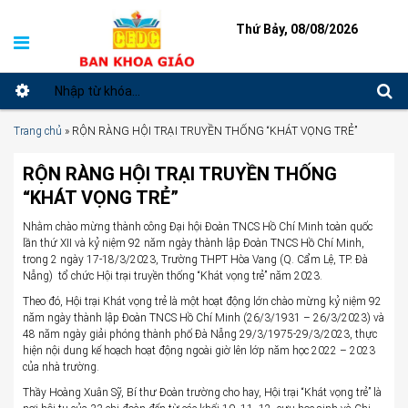
Thứ Bảy, 08/08/2026
Trang chủ
»
RỘN RÀNG HỘI TRẠI TRUYỀN THỐNG “KHÁT VỌNG TRẺ”
RỘN RÀNG HỘI TRẠI TRUYỀN THỐNG
“KHÁT VỌNG TRẺ”
Nhằm chào mừng thành công Đại hội Đoàn TNCS Hồ Chí Minh toàn quốc
lần thứ XII và kỷ niệm 92 năm ngày thành lập Đoàn TNCS Hồ Chí Minh,
trong 2 ngày 17-18/3/2023, Trường THPT Hòa Vang (Q. Cẩm Lệ, TP. Đà
Nẵng) tổ chức Hội trại truyền thống “Khát vọng trẻ” năm 2023.
Theo đó, Hội trại Khát vọng trẻ là một hoạt động lớn chào mừng kỷ niệm 92
năm ngày thành lập Đoàn TNCS Hồ Chí Minh (26/3/1931 – 26/3/2023) và
48 năm ngày giải phóng thành phố Đà Nẵng 29/3/1975-29/3/2023, thực
hiện nội dung kế hoạch hoạt động ngoài giờ lên lớp năm học 2022 – 2023
của nhà trường.
Thầy Hoàng Xuân Sỹ, Bí thư Đoàn trường cho hay, Hội trại “Khát vọng trẻ” là