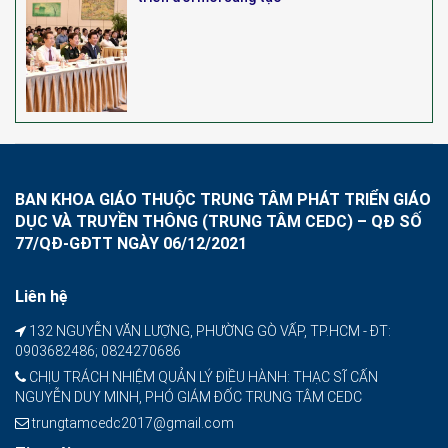
BAN KHOA GIÁO THUỘC TRUNG TÂM PHÁT TRIỂN GIÁO
DỤC VÀ TRUYỀN THÔNG (TRUNG TÂM CEDC) – QĐ SỐ
77/QĐ-GĐTT NGÀY 06/12/2021
Liên hệ
132 NGUYỄN VĂN LƯỢNG, PHƯỜNG GÒ VẤP, TP.HCM - ĐT:
0903682486; 0824270686
CHỊU TRÁCH NHIỆM QUẢN LÝ ĐIỀU HÀNH: THẠC SĨ CẤN
NGUYỄN DUY MINH, PHÓ GIÁM ĐỐC TRUNG TÂM CEDC
trungtamcedc2017@gmail.com