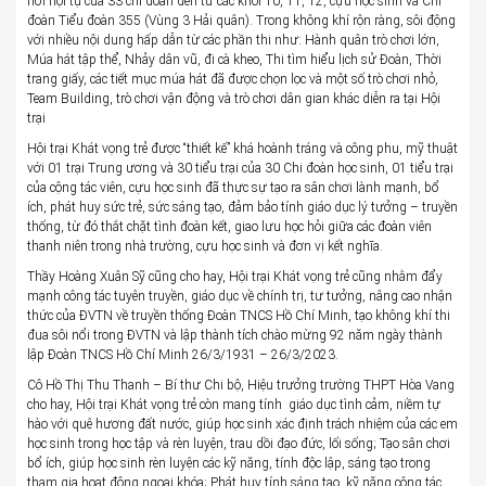
nơi hội tụ của 33 chi đoàn đến từ các khối 10, 11, 12, cựu học sinh và Chi
đoàn Tiểu đoàn 355 (Vùng 3 Hải quân). Trong không khí rộn ràng, sôi động
với nhiều nội dung hấp dẫn từ các phần thi như: Hành quân trò chơi lớn,
Múa hát tập thể, Nhảy dân vũ, đi cà kheo, Thi tìm hiểu lịch sử Đoàn, Thời
trang giấy, các tiết mục múa hát đã được chọn lọc và một số trò chơi nhỏ,
Team Building, trò chơi vận động và trò chơi dân gian khác diễn ra tại Hội
trại
Hội trại Khát vọng trẻ được “thiết kế” khá hoành tráng và công phu, mỹ thuật
với 01 trại Trung ương và 30 tiểu trại của 30 Chi đoàn học sinh, 01 tiểu trại
của cộng tác viên, cựu học sinh đã thực sự tạo ra sân chơi lành mạnh, bổ
ích, phát huy sức trẻ, sức sáng tạo, đảm bảo tính giáo dục lý tưởng – truyền
thống, từ đó thắt chặt tình đoàn kết, giao lưu học hỏi giữa các đoàn viên
thanh niên trong nhà trường, cựu học sinh và đơn vị kết nghĩa.
Thầy Hoàng Xuân Sỹ cũng cho hay, Hội trại Khát vọng trẻ cũng nhằm đẩy
mạnh công tác tuyên truyền, giáo dục về chính trị, tư tưởng, nâng cao nhận
thức của ĐVTN về truyền thống Đoàn TNCS Hồ Chí Minh, tạo không khí thi
đua sôi nổi trong ĐVTN và lập thành tích chào mừng 92 năm ngày thành
lập Đoàn TNCS Hồ Chí Minh 26/3/1931 – 26/3/2023.
Cô Hồ Thị Thu Thanh – Bí thư Chi bộ, Hiệu trưởng trường THPT Hòa Vang
cho hay, Hội trại Khát vọng trẻ còn mang tính giáo dục tình cảm, niềm tự
hào với quê hương đất nước, giúp học sinh xác định trách nhiệm của các em
học sinh trong học tập và rèn luyện, trau dồi đạo đức, lối sống; Tạo sân chơi
bổ ích, giúp học sinh rèn luyện các kỹ năng, tính độc lập, sáng tạo trong
tham gia hoạt động ngoại khóa; Phát huy tính sáng tạo, kỹ năng công tác