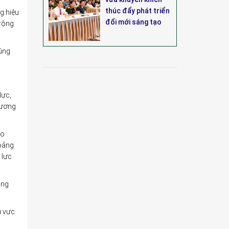
thúc đẩy phát triển
g hiệu
đổi mới sáng tạo
 rộng
đúng
lực,
rương
ao
hoảng
 lực
òng
u vực