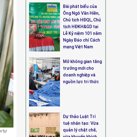
Bài phát biểu của
Ông Ngô Văn Hiền,
Chủ tịch HĐQL, Chủ
tịch HĐKH&GD tại
Lễ Kỷ niệm 101 năm
Ngày Báo chí Cách
mạng Việt Nam
Mở không gian tăng
trưởng mới cho
doanh nghiệp và
nguồn lực tri thức
Dự thảo Luật Trí
tuệ nhân tạo: Vừa
quản lý chặt chẽ,
i tự
vừa khuyến khích