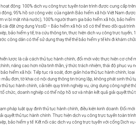
hoạt động: 100% dịch vụ công trực tuyến toàn trình được cung cấp trên
 di động; 95% hồ sơ công việc của ngành Bảo hiểm xã hội Việt Nam được 
m vi bí mật nhà nước); 100% người tham gia bảo hiểm xã hội, bảo hiểm 
đã cài đặt ứng dụng VssID – Bảo hiểm xã hội số có thể theo dõi quá trình
p, bảo hiểm y tế, tra cứu thông tin, thực hiện dịch vụ công trực tuyến;
ớc công dân có thể sử dụng thay thế thẻ bảo hiểm y tế khi đi khám chữ
iến lược là cải cách thủ tục hành chính; đổi mới việc thực hiện cơ chế 
 chính; nâng cao hơn nữa tinh thần, ý thức trách nhiệm, thái độ phục vụ 
ảo hiểm xã hội. Tiếp tục rà soát, đơn giản hóa thủ tục hành chính; loại
mẫu đơn, tờ khai có nội dung thông tin trùng lặp, không phát sinh thủ t
thủ tục hành chính, cải tiến quy trình nghiệp vụ, ứng dụng công nghệ th
ổ chức, doanh nghiệp có thể nộp hồ sơ và nhận kết quả giải quyết thủ 
m pháp luật quy định thủ tục hành chính, điều kiện kinh doanh. Đổi mới 
i quyết thủ tục hành chính. Thực hiện dịch vụ công trực tuyến toàn trình
iệp, bảo hiểm y tế. Kết nối các dịch vụ công trực tuyến với cổng Dịch vụ