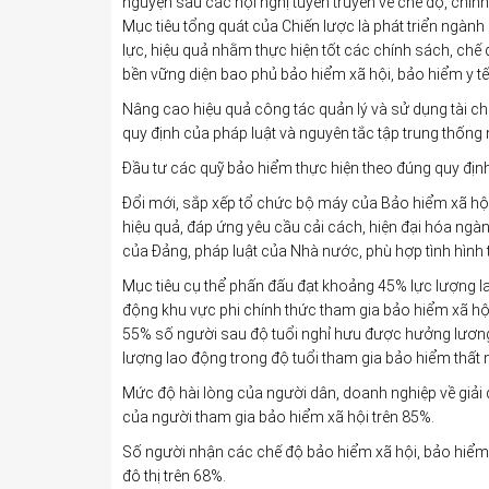
nguyện sau các hội nghị tuyên truyền về chế độ, chín
Mục tiêu tổng quát của Chiến lược là phát triển ngàn
lực, hiệu quả nhằm thực hiện tốt các chính sách, chế
bền vững diện bao phủ bảo hiểm xã hội, bảo hiểm y tế
Nâng cao hiệu quả công tác quản lý và sử dụng tài ch
quy định của pháp luật và nguyên tắc tập trung thống
Đầu tư các quỹ bảo hiểm thực hiện theo đúng quy định
Đổi mới, sắp xếp tổ chức bộ máy của Bảo hiểm xã hội 
hiệu quả, đáp ứng yêu cầu cải cách, hiện đại hóa ng
của Đảng, pháp luật của Nhà nước, phù hợp tình hình t
Mục tiêu cụ thể phấn đấu đạt khoảng 45% lực lượng la
động khu vực phi chính thức tham gia bảo hiểm xã hộ
55% số người sau độ tuổi nghỉ hưu được hưởng lương 
lượng lao động trong độ tuổi tham gia bảo hiểm thất 
Mức độ hài lòng của người dân, doanh nghiệp về giải q
của người tham gia bảo hiểm xã hội trên 85%.
Số người nhận các chế độ bảo hiểm xã hội, bảo hiểm 
đô thị trên 68%.