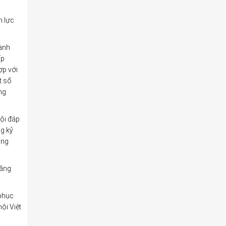
n lực
gành
ấp
ợp với
t số
ng
ội đáp
ng kỷ
ong
tăng
 phục
ội Việt