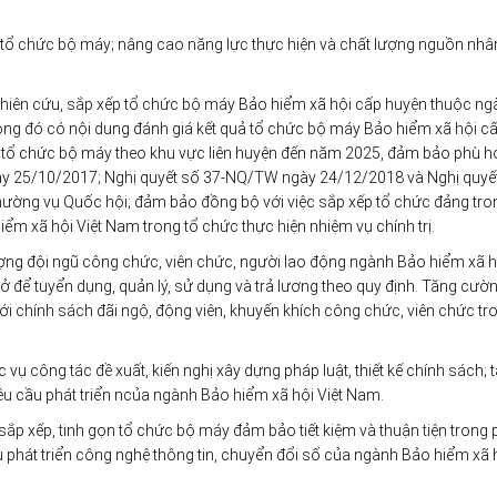
ọn tổ chức bộ máy; nâng cao năng lực thực hiện và chất lượng nguồn nhâ
Nghiên cứu, sắp xếp tổ chức bộ máy Bảo hiểm xã hội cấp huyện thuộc n
rong đó có nội dung đánh giá kết quả tổ chức bộ máy Bảo hiểm xã hội c
p tổ chức bộ máy theo khu vực liên huyện đến năm 2025, đảm bảo phù h
ày 25/10/2017; Nghị quyết số 37-NQ/TW ngày 24/12/2018 và Nghị quyế
ng vụ Quốc hội; đảm bảo đồng bộ với việc sắp xếp tổ chức đảng tro
iểm xã hội Việt Nam trong tổ chức thực hiện nhiệm vụ chính trị.
ợng đội ngũ công chức, viên chức, người lao động ngành Bảo hiểm xã h
sở để tuyển dụng, quản lý, sử dụng và trả lương theo quy định. Tăng cườ
với chính sách đãi ngộ, động viên, khuyến khích công chức, viên chức tr
ụ công tác đề xuất, kiến nghị xây dựng pháp luật, thiết kế chính sách; 
u cầu phát triển ncủa ngành Bảo hiểm xã hội Việt Nam.
i sắp xếp, tinh gọn tổ chức bộ máy đảm bảo tiết kiệm và thuận tiện trong
 phát triển công nghệ thông tin, chuyển đổi số của ngành Bảo hiểm xã h