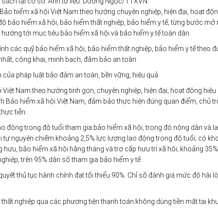
h sách tại cơ sở. Ảnh tư liệu: Dương Ngọc/TTXVN
h Bảo hiểm xã hội Việt Nam theo hướng chuyên nghiệp, hiện đại, hoạt độn
 độ bảo hiểm xã hội, bảo hiểm thất nghiệp, bảo hiểm y tế; từng bước mở
 hướng tới mục tiêu bảo hiểm xã hội và bảo hiểm y tế toàn dân.
ính các quỹ bảo hiểm xã hội, bảo hiểm thất nghiệp, bảo hiểm y tế theo 
 nhất, công khai, minh bạch, đảm bảo an toàn.
 của pháp luật bảo đảm an toàn, bền vững, hiệu quả.
Việt Nam theo hướng tinh gọn, chuyên nghiệp, hiện đại, hoạt động hiệu 
ành Bảo hiểm xã hội Việt Nam, đảm bảo thực hiện đúng quan điểm, chủ t
hực tiễn.
o động trong độ tuổi tham gia bảo hiểm xã hội, trong đó nông dân và l
i tự nguyện chiếm khoảng 2,5% lực lượng lao động trong độ tuổi; có k
hưu, bảo hiểm xã hội hằng tháng và trợ cấp hưu trí xã hội; khoảng 35%
nghiệp; trên 95% dân số tham gia bảo hiểm y tế.
uyết thủ tục hành chính đạt tối thiểu 90%. Chỉ số đánh giá mức độ hài l
thất nghiệp qua các phương tiện thanh toán không dùng tiền mặt tại kh