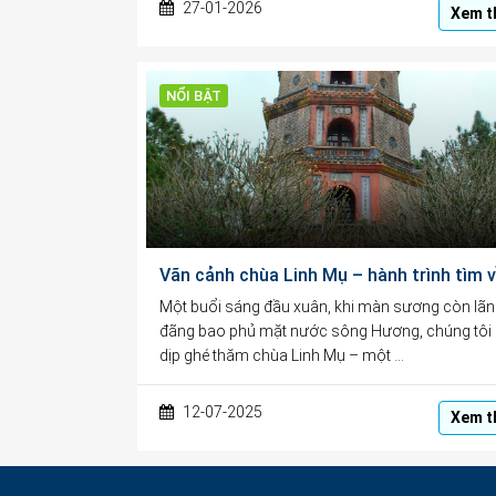
27-01-2026
Xem t
NỔI BẬT
Một buổi sáng đầu xuân, khi màn sương còn lã
đãng bao phủ mặt nước sông Hương, chúng tôi
dịp ghé thăm chùa Linh Mụ – một …
12-07-2025
Xem t