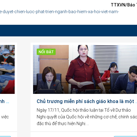
TTXVN/Báo T
e-duyet-chien-luoc-phat-trien-nganh-bao-hiem-xa-hoi-viet-nam-
NỔI BẬT
Mở không gian tăng trưởng mới cho doanh nghiệp và nguồn lực tri thức
Chủ trương miễn phí sách giáo khoa là một
Ngày 17/11, Quốc hội thảo luận tại Tổ về Dự thảo
 việc
Nghị quyết của Quốc hội về những cơ chế, chính sá
đặc thù để thực hiện Nghị …