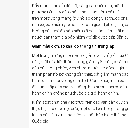
Đẩy mạnh chuyển đổi số, nâng cao hiệu quả, hiệu lực 
phương tiện truy cập khác nhau, bao gồm cả thiết bị
trên môi trường mạng (trừ hồ sơ công việc thuộc phạ
nghiệp, bảo hiểm y tế có tài khoản giao dịch điện tử, 
hưởng các chế độ bảo hiểm xã hội, bảo hiểm thất nghiệ
người dân tham gia bảo hiểm y tế đã được cấp Căn cư
Giảm mẫu đơn, tờ khai có thông tin trùng lặp
Một trong những nhiệm vụ và giải pháp chủ yếu của Ch
cửa, một cửa liên thông trong giải quyết thủ tục hành
dân của công chức, viên chức, người lao động ngành b
thành phần hồ sơ không cần thiết, cắt giảm mạnh các 
hành chính mới không cần thiết. Công khai, minh bạch 
để cung cấp các dịch vụ công theo hướng người dân, t
hành chính không phụ thuộc địa giới hành chính.
Kiểm soát chặt chẽ việc thực hiện các văn bản quy phạ
thực hiện cơ chế một cửa, một cửa liên thông trong giả
tất cả các lĩnh vực bảo hiểm xã hội, bảo hiểm thất ngh
Quốc gia.