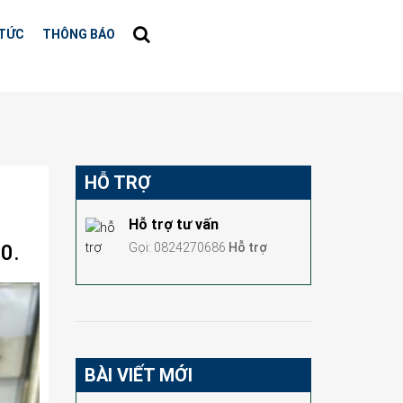
 TỨC
THÔNG BÁO
HỖ TRỢ
Hỗ trợ tư vấn
0.
Gọi: 0824270686
Hỗ trợ
BÀI VIẾT MỚI