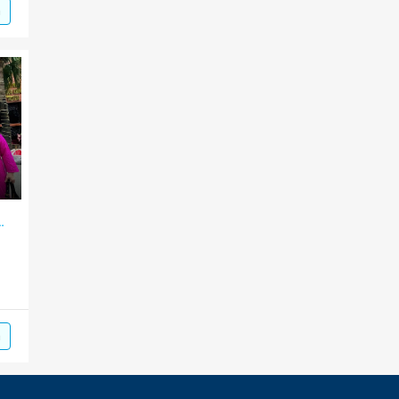
m
ết văn hóa một mái nhà
m