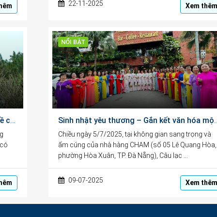
22-11-2025
hêm
Xem thê
NỔI BẬT
Vãn cảnh chùa Linh Mụ – hành trình tìm về chốn linh thiêng giữa lòng đất Cố đô
Sinh nhật yêu thương – Gắn k
ng
Chiều ngày 5/7/2025, tại không gian sang trọng và
 có
ấm cúng của nhà hàng CHAM (số 05 Lê Quang Hòa,
phường Hòa Xuân, TP. Đà Nẵng), Câu lạc …
09-07-2025
hêm
Xem thê