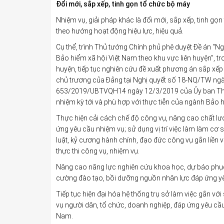
Đổi mới, sắp xếp, tinh gọn tổ chức bộ máy
Nhiệm vụ, giải pháp khác là đổi mới, sắp xếp, tinh g
theo hướng hoạt động hiệu lực, hiệu quả.
Cụ thể, trình Thủ tướng Chính phủ phê duyệt Đề án “
Bảo hiểm xã hội Việt Nam theo khu vực liên huyện”, t
huyện, tiếp tục nghiên cứu đề xuất phương án sắp xế
chủ trương của Đảng tại Nghị quyết số 18-NQ/TW ng
653/2019/UBTVQH14 ngày 12/3/2019 của Ủy ban Thườ
nhiệm kỳ tới và phù hợp với thực tiễn của ngành Bảo h
Thực hiện cải cách chế độ công vụ, nâng cao chất lư
ứng yêu cầu nhiệm vụ; sử dụng vị trí việc làm làm cơ 
luật, kỷ cương hành chính, đạo đức công vụ gắn liền 
thực thi công vụ, nhiệm vụ.
Nâng cao năng lực nghiên cứu khoa học, dự báo phục v
cường đào tạo, bồi dưỡng nguồn nhân lực đáp ứng yê
Tiếp tục hiện đại hóa hệ thống trụ sở làm việc gắn vớ
vụ người dân, tổ chức, doanh nghiệp, đáp ứng yêu cầu
Nam.