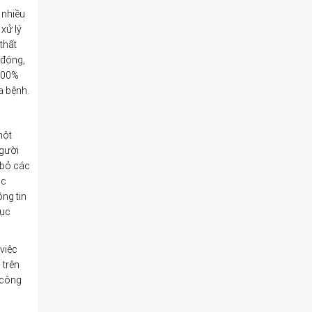
 nhiều
xử lý
thất
 đóng,
 100%
a bệnh.
một
người
 bỏ các
ục
ông tin
tục
việc
 trên
 công