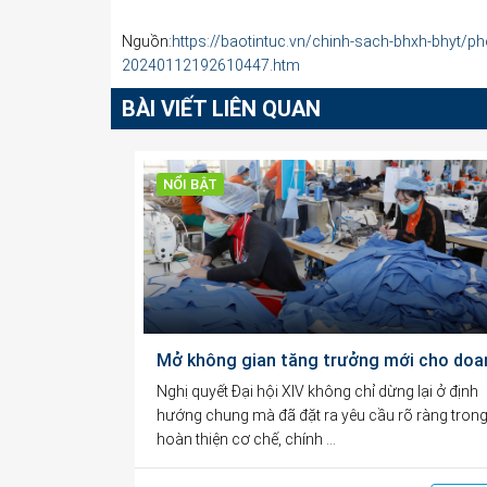
Nguồn:
https://baotintuc.vn/chinh-sach-bhxh-bhyt/ph
20240112192610447.htm
BÀI VIẾT LIÊN QUAN
NỔI BẬT
Nghị quyết Đại hội XIV không chỉ dừng lại ở định
hướng chung mà đã đặt ra yêu cầu rõ ràng trong
hoàn thiện cơ chế, chính …