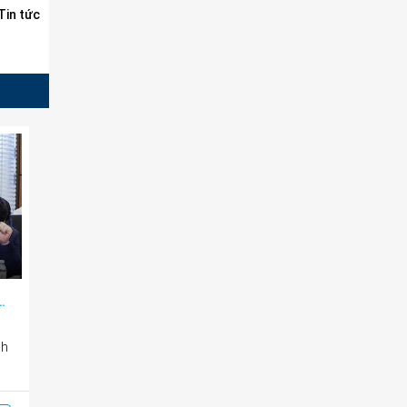
in tức
 bước tiến, thể hiện bản chất xã hội nhân văn
ch