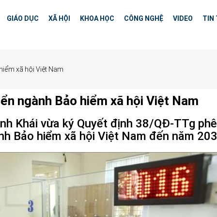
GIÁO DỤC
XÃ HỘI
KHOA HỌC
CÔNG NGHỆ
VIDEO
TIN
 hiểm xã hội Việt Nam
riển ngành Bảo hiểm xã hội Việt Nam
nh Khái vừa ký Quyết định 38/QĐ-TTg phê
ành Bảo hiểm xã hội Việt Nam đến năm 203