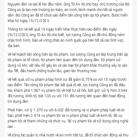
Nguyên đán và các lễ hội đầu năm, ông Tô Ân Xô cho hay, chủ trương của Bộ
Công an là tạo môi trường an toàn, an ninh, lành mạnh cho tất cả người
dân. Bộ Công an đã tổ chức cao điểm tấn công trấn áp tội phạm, được triển
khai từ ngày 15/12/2023.
Thông tin về kết quả 15 ngày triển khai thực hiện cao điểm đến ngày
29/12/2023, ông Tô Ân Xô cho biết, lực lượng Công an đã chủ động nắm
chắc tình hình, bảo vệ vững chắc an ninh quốc gia trên tất cả các lĩnh vực,
địa bàn.
Về kế hoạch tấn công trấn áp tội phạm, lực lượng Công an tập trung trấn áp
tội phạm có tổ chức, tội phạm liên quan đến tín dụng đen, tội phạm sử
dụng vũ khí, vật liệu nổ gây án và các loại tội phạm khác thường xảy ra vào
dịp Tết, đấu tranh chống buôn lậu, gian lận thương mại…
Về kết quả, số vụ phạm pháp hình sự đã giảm 8,75% so với 15 ngày trước
cao điểm. Tấn công tội phạm đạt kết quả rõ rệt; lực lượng Công an đã điều
tra, khám phá 1.587 vụ phạm tội về trật tự xã hội, bắt giữ, xử lý hơn 3.544
đối tượng, khởi tố, bắt 103 vụ với 191 đối tượng liên quan đến hoạt động
tín dụng đen.
Phát hiện, xử lý 1.379 vụ với 6.032 đối tượng và vi phạm pháp luật về cờ
bạc; phát hiện 2.474 vụ phạm tội và vi phạm pháp luật về kinh tế, 38 vụ
phạm tội về tham nhũng và chức vụ; 38 vụ phạm tội về sử dụng công nghệ
cao…
Về công tác quản lý nhà nước về an ninh trật tự, đã tổ chức vận động và thu