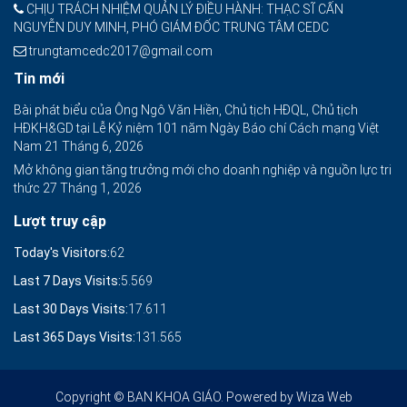
CHỊU TRÁCH NHIỆM QUẢN LÝ ĐIỀU HÀNH: THẠC SĨ CẤN
NGUYỄN DUY MINH, PHÓ GIÁM ĐỐC TRUNG TÂM CEDC
trungtamcedc2017@gmail.com
Tin mới
Bài phát biểu của Ông Ngô Văn Hiền, Chủ tịch HĐQL, Chủ tịch
HĐKH&GD tại Lễ Kỷ niệm 101 năm Ngày Báo chí Cách mạng Việt
Nam
21 Tháng 6, 2026
Mở không gian tăng trưởng mới cho doanh nghiệp và nguồn lực tri
thức
27 Tháng 1, 2026
Lượt truy cập
Today's Visitors:
62
Last 7 Days Visits:
5.569
Last 30 Days Visits:
17.611
Last 365 Days Visits:
131.565
Copyright © BAN KHOA GIÁO. Powered by
Wiza Web