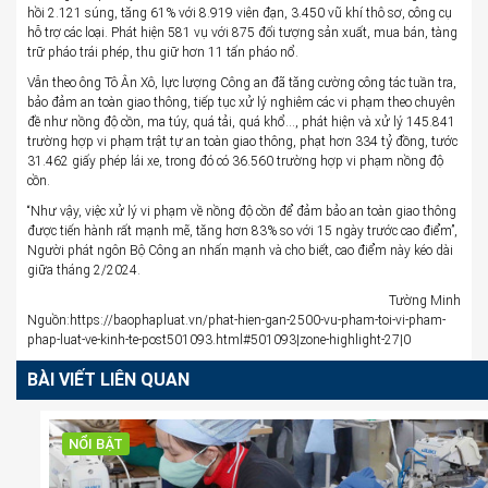
hồi 2.121 súng, tăng 61% với 8.919 viên đạn, 3.450 vũ khí thô sơ, công cụ
hỗ trợ các loại. Phát hiện 581 vụ với 875 đối tượng sản xuất, mua bán, tàng
trữ pháo trái phép, thu giữ hơn 11 tấn pháo nổ.
Vẫn theo ông Tô Ân Xô, lực lượng Công an đã tăng cường công tác tuần tra,
bảo đảm an toàn giao thông, tiếp tục xử lý nghiêm các vi phạm theo chuyên
đề như nồng độ cồn, ma túy, quá tải, quá khổ…, phát hiện và xử lý 145.841
trường hợp vi phạm trật tự an toàn giao thông, phạt hơn 334 tỷ đồng, tước
31.462 giấy phép lái xe, trong đó có 36.560 trường hợp vi phạm nồng độ
cồn.
“Như vậy, việc xử lý vi phạm về nồng độ cồn để đảm bảo an toàn giao thông
được tiến hành rất mạnh mẽ, tăng hơn 83% so với 15 ngày trước cao điểm”,
Người phát ngôn Bộ Công an nhấn mạnh và cho biết, cao điểm này kéo dài
giữa tháng 2/2024.
Tường Minh
Nguồn:https://baophapluat.vn/phat-hien-gan-2500-vu-pham-toi-vi-pham-
phap-luat-ve-kinh-te-post501093.html#501093|zone-highlight-27|0
BÀI VIẾT LIÊN QUAN
NỔI BẬT