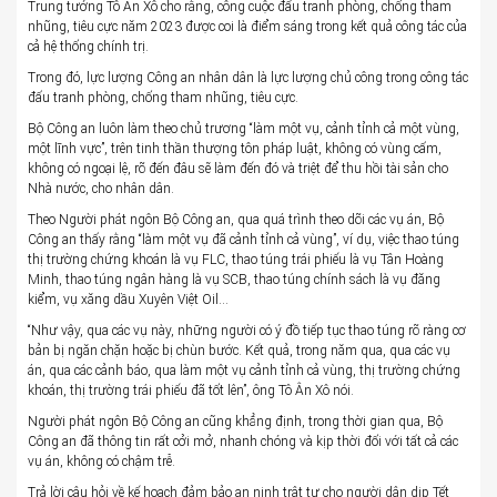
Trung tướng Tô Ân Xô cho rằng, công cuộc đấu tranh phòng, chống tham
nhũng, tiêu cực năm 2023 được coi là điểm sáng trong kết quả công tác của
cả hệ thống chính trị.
Trong đó, lực lượng Công an nhân dân là lực lượng chủ công trong công tác
đấu tranh phòng, chống tham nhũng, tiêu cực.
Bộ Công an luôn làm theo chủ trương “làm một vụ, cảnh tỉnh cả một vùng,
một lĩnh vực”, trên tinh thần thượng tôn pháp luật, không có vùng cấm,
không có ngoại lệ, rõ đến đâu sẽ làm đến đó và triệt để thu hồi tài sản cho
Nhà nước, cho nhân dân.
Theo Người phát ngôn Bộ Công an, qua quá trình theo dõi các vụ án, Bộ
Công an thấy rằng “làm một vụ đã cảnh tỉnh cả vùng”, ví dụ, việc thao túng
thị trường chứng khoán là vụ FLC, thao túng trái phiếu là vụ Tân Hoàng
Minh, thao túng ngân hàng là vụ SCB, thao túng chính sách là vụ đăng
kiểm, vụ xăng dầu Xuyên Việt Oil…
“Như vậy, qua các vụ này, những người có ý đồ tiếp tục thao túng rõ ràng cơ
bản bị ngăn chặn hoặc bị chùn bước. Kết quả, trong năm qua, qua các vụ
án, qua các cảnh báo, qua làm một vụ cảnh tỉnh cả vùng, thị trường chứng
khoán, thị trường trái phiếu đã tốt lên”, ông Tô Ân Xô nói.
Người phát ngôn Bộ Công an cũng khẳng định, trong thời gian qua, Bộ
Công an đã thông tin rất cởi mở, nhanh chóng và kịp thời đối với tất cả các
vụ án, không có chậm trễ.
Trả lời câu hỏi về kế hoạch đảm bảo an ninh trật tự cho người dân dịp Tết