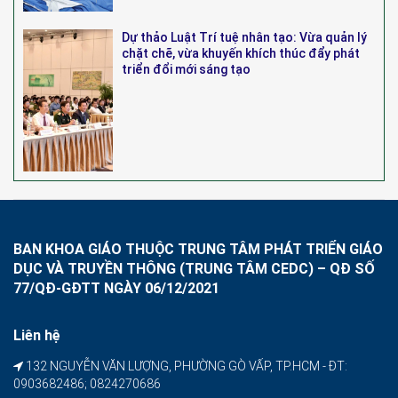
Dự thảo Luật Trí tuệ nhân tạo: Vừa quản lý
chặt chẽ, vừa khuyến khích thúc đẩy phát
triển đổi mới sáng tạo
BAN KHOA GIÁO THUỘC TRUNG TÂM PHÁT TRIỂN GIÁO
DỤC VÀ TRUYỀN THÔNG (TRUNG TÂM CEDC) – QĐ SỐ
77/QĐ-GĐTT NGÀY 06/12/2021
Liên hệ
132 NGUYỄN VĂN LƯỢNG, PHƯỜNG GÒ VẤP, TP.HCM - ĐT:
0903682486; 0824270686