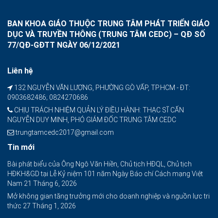
BAN KHOA GIÁO THUỘC TRUNG TÂM PHÁT TRIỂN GIÁO
DỤC VÀ TRUYỀN THÔNG (TRUNG TÂM CEDC) – QĐ SỐ
77/QĐ-GĐTT NGÀY 06/12/2021
Liên hệ
132 NGUYỄN VĂN LƯỢNG, PHƯỜNG GÒ VẤP, TP.HCM - ĐT:
0903682486; 0824270686
CHỊU TRÁCH NHIỆM QUẢN LÝ ĐIỀU HÀNH: THẠC SĨ CẤN
NGUYỄN DUY MINH, PHÓ GIÁM ĐỐC TRUNG TÂM CEDC
trungtamcedc2017@gmail.com
Tin mới
Bài phát biểu của Ông Ngô Văn Hiền, Chủ tịch HĐQL, Chủ tịch
HĐKH&GD tại Lễ Kỷ niệm 101 năm Ngày Báo chí Cách mạng Việt
Nam
21 Tháng 6, 2026
Mở không gian tăng trưởng mới cho doanh nghiệp và nguồn lực tri
thức
27 Tháng 1, 2026