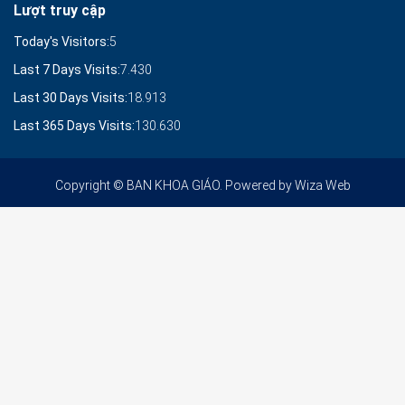
Lượt truy cập
Today's Visitors:
5
Last 7 Days Visits:
7.430
Last 30 Days Visits:
18.913
Last 365 Days Visits:
130.630
Copyright © BAN KHOA GIÁO. Powered by
Wiza Web