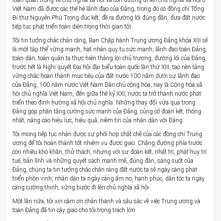
luận quan trọng về chủ nghĩa xã hội và con đường đi lên chủ nghĩa xã hội ở
Việt Nam đã được các thế hệ lãnh đạo của Đảng, trong đó có đồng chí Tổng
Bí thư Nguyễn Phú Trọng đúc kết, đề ra đường lối đúng đắn, đưa đất nước
tiếp tục phát triển toàn diện trong thời gian tới.
Tôi tin tưởng chắc chắn rằng, Ban Chấp hành Trung ương Đảng khóa XIII sẽ
là một tập thể vững mạnh, hạt nhân quy tụ sức mạnh, lãnh đạo toàn Đảng,
toàn dân, toàn quân ta thực hiện thắng lợi chủ trương, đường lối của Đảng,
trước hết là Nghị quyết Đại hội đại biểu toàn quốc lần thứ XIII, tạo nền tảng
vững chắc hoàn thành mục tiêu của đất nước 100 năm dưới sự lãnh đạo
của Đảng, 100 năm nước Việt Nam Dân chủ cộng hòa, nay là Cộng hòa xã
hội chủ nghĩa Việt Nam, đến giữa thế kỷ XXI, nước ta trở thành nước phát
triển theo định hướng xã hội chủ nghĩa. Những thay đổi vừa qua trong
Đảng góp phần tăng cường sức mạnh của Đảng, củng cố đoàn kết, thống
nhất, nâng cao hiệu lực, hiệu quả, niềm tin của nhân dân với Đảng.
Tôi mong tiếp tục nhận được sự phối hợp chặt chẽ của các đồng chí Trung
ương để tôi hoàn thành tốt nhiệm vụ được giao. Chặng đường phía trước
còn nhiều khó khăn, thử thách, nhưng với sự đoàn kết, nhất trí, phát huy trí
tuệ, bản lĩnh và những quyết sách mạnh mẽ, đúng đắn, sáng suốt của
Đảng, chúng ta tin tưởng chắc chắn rằng đất nước ta sẽ ngày càng phát
triển phồn vinh, nhân dân ta ngày càng ấm no, hạnh phúc, dân tộc ta ngày
càng cường thịnh, vững bước đi lên chủ nghĩa xã hội.
Một lần nữa, tôi xin cảm ơn chân thành và sâu sắc về việc Trung ương và
toàn Đảng đã tin cậy giao cho tôi trọng trách lớn.