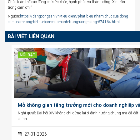
Chúc toàn thể các đồng chí sức khỏe, hạnh phúc và thành công. Xin trân
trọng cảm ơn!”
Nguồn:
https://dangcongsan.vn/tieu-diem/phat-bieu-nham-chuc-cua-dong-
chi-to-lam-tong-bi-thu-ban-chap-hanh-trung-uong-dang-674164.html
BÀI VIẾT LIÊN QUAN
NỔI BẬT
Mở không gian tăng trưởng mới cho doanh nghiệp và 
Nghị quyết Đại hội XIV không chỉ dừng lại ở định hướng chung mà đã đặt ra
chính …
27-01-2026