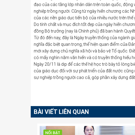
đạo của các tầng lớp nhân dân trên toàn quốc, động v
nghiệp trồng người. Cũng từ ngày hiến chương các Nhà
của các nền giáo dục tiến bộ của nhiều nước trên thế g
Do tính chất và mục đích tốt đẹp của ngày hiến chươ
đồng Bộ trưởng (nay là Chính phủ) đã ban hành Quyết
Từ đó đến nay, đây là Ngày truyền thống của ngành gi
nghĩa đặc biệt quan trọng, thể hiện quan điểm của Đản
mới xây dựng chủ nghĩa xã hội và bảo vệ Tổ quốc. Điề
có mấy nghìn năm văn hiến và có truyền thống hiếu họ
Ngày 20/11 là dịp để các thế hệ học trò bày tỏ lòng b
của giáo dục đối với sự phát triển của đất nước cũng 
sự nghiệp trồng người cao cả, góp phần xây dựng đấ
BÀI VIẾT LIÊN QUAN
NỔI BẬT