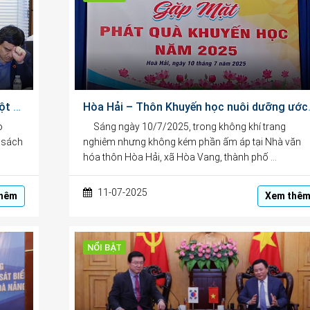
Chủ trương miễn phí sách giáo khoa là một bước tiến, thể hiện bản chất xã hội nhân văn
Hòa Hải – Th
o
Sáng ngày 10/7/2025, trong không khí trang
 sách
nghiêm nhưng không kém phần ấm áp tại Nhà văn
hóa thôn Hòa Hải, xã Hòa Vang, thành phố …
11-07-2025
hêm
Xem thê
NỔI BẬT