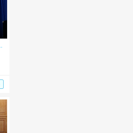
ôn Khuyến học nuôi dưỡng ước mơ
m