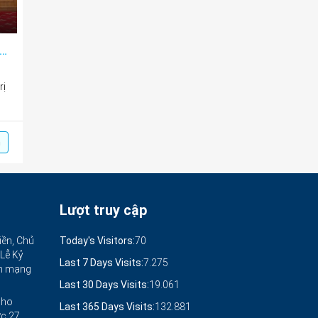
ia sẻ tri thức về mô hình phát triển, ứng dụng công nghệ AI trong phát triển đất nước
rị
m
Lượt truy cập
iền, Chủ
Today's Visitors:
70
 Lễ Kỷ
Last 7 Days Visits:
7.275
ch mạng
Last 30 Days Visits:
19.061
cho
Last 365 Days Visits:
132.881
ức
27