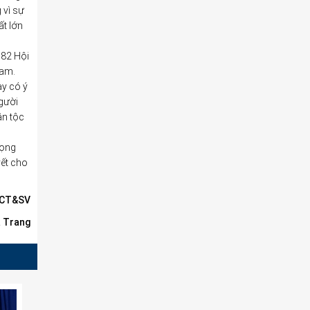
 vì sự
ất lớn
982 Hội
Nam.
ày có ý
người
ân tộc
rọng
yết cho
TCT&SV
 Trang