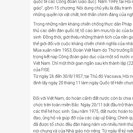
quốc tế các Công đoàn Giáo dục). Năm 1949, tại Hội
giáo”; gồm 15 chương. Nội dung chủ yếu là đấu tranh 
những quyền lợi vật chất, tinh thần chính đáng của n
Trong những năm kháng chiến chống thực dân Pháp xâ
thủ các diễn đàn quốc tế, tố cáo âm mưu tội ác của b
sinh. Đồng thời, giới thiệu những thành tích của nền 
thế giới đối với cuộc kháng chiến chính nghĩa của nhâ
Mùa xuân năm 1953, Đoàn Việt Nam do Thứ trưởng B
trọng kết nạp Công đoàn giáo dục của một số nước v
Việt Nam. Chỉ một thời gian ngắn sau khi thành lập (
của FISE.
Từ ngày 26 đến 30/8/1957, tại Thủ đô Vacsava, Hội n
định lấy ngày 20 tháng 11 làm ngày Quốc tế Hiến chư
Đối với Việt Nam, do hoàn cảnh đất nước còn bị chia 
chức trên toàn miền Bắc. Ngày 20/11 bắt đầu trở thà
các thế hệ học sinh. Sau năm 1975, đất nước hoàn toà
đạo, ủng hộ và giúp đỡ của các cáp uỷ Đảng, Chính q
đã được tổ chức đều đặn hàng năm với nhiều hình thức
nói chung và của Nhà giáo nói riêng. Từ ngày lễ kỷ n