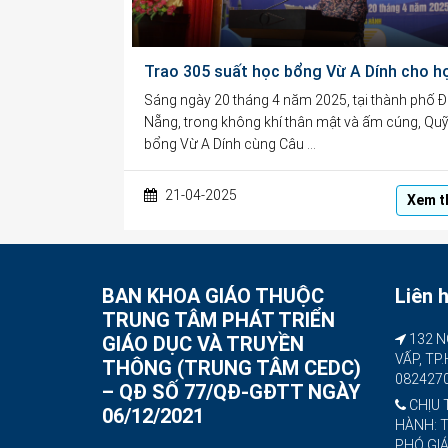
Sáng ngày 20 tháng 4 năm 2025, tại thành phố 
Nẵng, trong không khí thân mật và ấm cúng, Qu
bổng Vừ A Dính cùng Câu …
21-04-2025
Xem t
BAN KHOA GIÁO THUỘC
Liên 
TRUNG TÂM PHÁT TRIỂN
132 N
GIÁO DỤC VÀ TRUYỀN
VẤP, TP
THÔNG (TRUNG TÂM CEDC)
082427
– QĐ SỐ 77/QĐ-GĐTT NGÀY
CHỊU 
06/12/2021
HÀNH: 
PHÓ GI