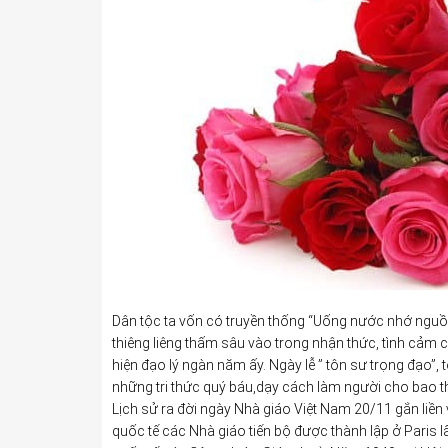
Dân tộc ta vốn có truyền thống “Uống nước nhớ nguồn”
thiêng liêng thấm sâu vào trong nhận thức, tình cảm 
hiện đạo lý ngàn năm ấy. Ngày lễ ” tôn sư trọng đạo”,
những tri thức quý báu,dạy cách làm người cho bao thế
Lịch sử ra đời ngày Nhà giáo Việt Nam 20/11 gắn liền v
quốc tế các Nhà giáo tiến bộ được thành lập ở Paris lấ