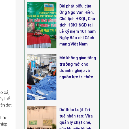
Bài phát biểu của
Ông Ngô Văn Hiền,
Chủ tịch HĐQL, Chủ
tịch HĐKH&GD tại
Lễ Kỷ niệm 101 năm
Ngày Báo chí Cách
mạng Việt Nam
Mở không gian tăng
trưởng mới cho
doanh nghiệp và
nguồn lực tri thức
ao cả,
ày thể
yền đạt
Dự thảo Luật Trí
tuệ nhân tạo: Vừa
 chức
quản lý chặt chẽ,
 hiệp
vừa khuyến khích