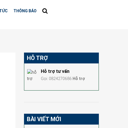
 TỨC
THÔNG BÁO
HỖ TRỢ
Hỗ trợ tư vấn
Gọi: 0824270686
Hỗ trợ
BÀI VIẾT MỚI