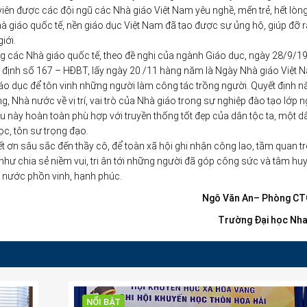
iên được các đội ngũ các Nhà giáo Việt Nam yêu nghề, mến trẻ, hết lòng
 giáo quốc tế, nền giáo dục Việt Nam đã tạo được sự ủng hộ, giúp đỡ r
iới.
ng các Nhà giáo quốc tế, theo đề nghị của ngành Giáo dục, ngày 28/9/1
 định số 167 – HĐBT, lấy ngày 20 /11 hàng năm là Ngày Nhà giáo Việt 
áo dục để tôn vinh những người làm công tác trồng người. Quyết định n
g, Nhà nước về vị trí, vai trò của Nhà giáo trong sự nghiệp đào tạo lớp 
u này hoàn toàn phù hợp với truyền thống tốt đẹp của dân tộc ta, một d
c, tôn sư trọng đạo.
iết ơn sâu sắc đến thầy cô, để toàn xã hội ghi nhận công lao, tầm quan t
như chia sẻ niềm vui, tri ân tới những người đã góp công sức và tâm hu
t nước phồn vinh, hạnh phúc.
Ngô Văn An– Phòng C
Trường Đại học Nha
NỔI BẬT