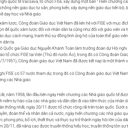
 nghị quốc tế Vacsava, tổ chức FISE xây dựng một bản ” Hiến chương c
chống nền giáo dục tư sản, phong kiến; xây dựng nền giáo dục tiến bộ; 
ghề dạy học và Nhà giáo.
m lược, Công đoàn Giáo dục Việt Nam đã liên hệ với FISE với mục đíc
ọn đế quốc xâm lược đối với nhân dân ta cũng như đối với giáo viên và 
giáo dục cách mạng, tranh thủ sự đồng tình ủng hộ của toàn thể giáo viên
n dân ta.
ộ Quốc gia Giáo dục Nguyễn Khánh Toàn làm trưởng đoàn dự Hội nghị
ào tổ chức FISE tại Viên (Thủ đô nước Áo), trong đó có Công đoàn Giá
22/7/1951), Công đoàn giáo dục Việt Nam đã được kết nạp là một thành v
ghị FISE có 57 nước tham dự, trong đó có Công đoàn giáo dục Việt Nam
ơng các Nhà giáo.
cắt, năm 1958, lần đầu tiên ngày Hiến chương các Nhà giáo quốc tế đượ
nh niềm tự hào của các nhà giáo và dần dần đi vào tiềm thức của nhân d
n thống nhất, ngày 20/11 được tổ chức rộng rãi trên toàn quốc. Dưới s
uyền, đoàn thể và nhân dân cả nước, ngày hiến chương các nhà giáo qu
 phong phú, bổ ích, thiết thực và thực sự trở thành ngày hội lớn của dâ
iệm 20/11, đã nâng cao được truyền thống hiếu học, truyền thống tôn sư 