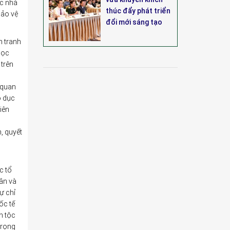
ác nhà
thúc đẩy phát triển
bảo vệ
đổi mới sáng tạo
h tranh
học
 trên
 quan
o dục
iên
, quyết
c tổ
ân và
ự chỉ
ốc tế
n tộc
trọng