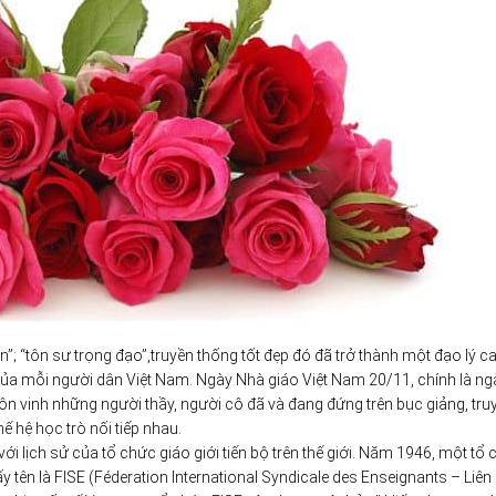
; “tôn sư trọng đạo”,truyền thống tốt đẹp đó đã trở thành một đạo lý c
của mỗi người dân Việt Nam. Ngày Nhà giáo Việt Nam 20/11, chính là ng
 tôn vinh những người thầy, người cô đã và đang đứng trên bục giảng, tru
 hệ học trò nối tiếp nhau.
ới lịch sử của tổ chức giáo giới tiến bộ trên thế giới. Năm 1946, một tổ
y tên là FISE (Féderation International Syndicale des Enseignants – Liên