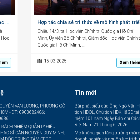
Trao 305 suất học bổng Vừ A Dính cho học sinh, sinh viên Đà Nẵng
Hợp tác ch
Đà
Chiều 14/3, tại Học viện Chính trị Quốc gia Hồ Chí
ỹ Học
Minh, Ủy viên Bộ Chính trị, Giám đốc Học viện Chính t
Quốc gia Hồ Chí Minh, …
15-03-2025
hêm
Xem thê
hệ
Tin mới
GUYỄN VĂN LƯỢNG, PHƯỜNG GÒ
Bài phát biểu của Ông Ngô Văn H
.HCM - ĐT: 0903682486;
tịch HĐQL, Chủ tịch HĐKH&GD tại
0686
niệm 101 năm Ngày Báo chí Cá
Việt Nam
21 Tháng 6, 2026
TRÁCH NHIỆM QUẢN LÝ ĐIỀU
THẠC SĨ CẤN NGUYỄN DUY MINH,
Mở không gian tăng trưởng mới 
ÁM ĐỐC TRUNG TÂM CEDC
doanh nghiệp và nguồn lực tri th