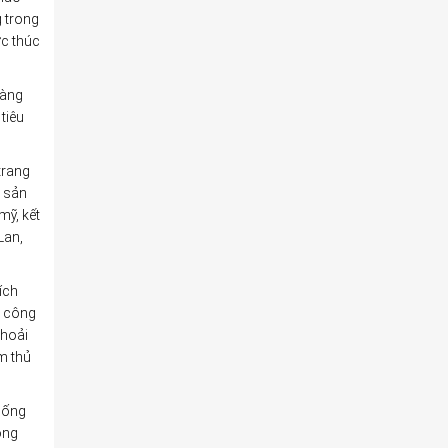
g trong
ớc thúc
hàng
tiêu
trang
u sản
mỹ, kết
Lan,
ích
ủ công
thoải
m thủ
thống
ông