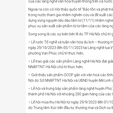
của các làng nghề văn hóa truyền thống trên cả nước
Ngoài ra còn có Hội thảo quốc tế “Bảo tồn và phát tr
trong nước tham gia nhằm nghiên cứu và đề xuất các 
dựng vùng nguyên liệu dâu tằm tơ (11/11) nhằm nghiê
phục vụ sản xuất sản phẩm từ tơ tằm của các làng ng
Song song là các sự kiện bên lề do TP Hà Nội chủ trì
– Lễ rước Tổ nghề và tuần văn hóa du lịch – thương
ngày 29/10/2023 đến 05/11/2023 tại Làng nghề lụa V
phường Vạn Phúc chủ trì thực hiện;
– Lễ trao giải các sản phẩm Làng nghề Hà Nội đạt gi
NN&PTNT Hà Nội chủ trì thực hiện;
– Giới thiệu sản phẩm OCOP gắn với văn hoá các tỉn
Nội do Sở NN&PTNT Hà Nội và UBND huyện Mê Linh chủ
– Lễ hội và trưng bày sản phẩm làng nghề huyện Phú
thành phố Hà Nội với khoảng 200 gian hàng của các l
– Lễ hội mùa thu Hà Nội từ ngày 29/9/2023 đến 01/1
do Trung tâm Xúc tiến đầu tư, thương mại và Dịch vụ t