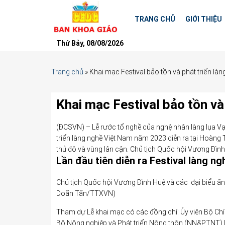
TRANG CHỦ
GIỚI THIỆU
Thứ Bảy, 08/08/2026
Trang chủ
»
Khai mạc Festival bảo tồn và phát triển l
Khai mạc Festival bảo tồn v
(ĐCSVN) – Lễ rước tổ nghề của nghệ nhân làng lụa Vạ
triển làng nghề Việt Nam năm 2023 diễn ra tại Hoàng
thủ đô và vùng lân cận. Chủ tịch Quốc hội Vương Đình
Lần đầu tiên diễn ra Festival làng n
Chủ tịch Quốc hội Vương Đình Huệ và các đại biểu ấn 
Doãn Tấn/TTXVN)
Tham dự Lễ khai mạc có các đồng chí: Ủy viên Bộ Chí
Bộ Nông nghiệp và Phát triển Nông thôn (NN&PTNT) 