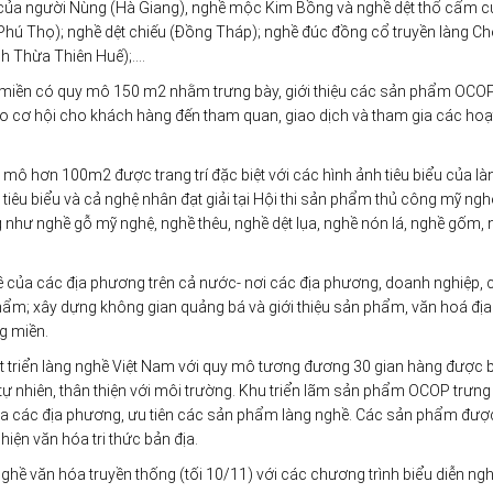
 của người Nùng (Hà Giang), nghề mộc Kim Bồng và nghề dệt thổ cẩm c
hú Thọ); nghề dệt chiếu (Đồng Tháp); nghề đúc đồng cổ truyền làng Chè
nh Thừa Thiên Huế);….
miền có quy mô 150 m2 nhằm trưng bày, giới thiệu các sản phẩm OCO
 cơ hội cho khách hàng đến tham quan, giao dịch và tham gia các hoạ
 mô hơn 100m2 được trang trí đặc biệt với các hình ảnh tiêu biểu của là
iêu biểu và cả nghệ nhân đạt giải tại Hội thi sản phẩm thủ công mỹ nghệ
 như nghề gỗ mỹ nghệ, nghề thêu, nghề dệt lụa, nghề nón lá, nghề gốm,
 của các địa phương trên cả nước- nơi các địa phương, doanh nghiệp, 
n phẩm; xây dựng không gian quảng bá và giới thiệu sản phẩm, văn hoá địa
g miền.
t triển làng nghề Việt Nam với quy mô tương đương 30 gian hàng được b
u tự nhiên, thân thiện với môi trường. Khu triển lãm sản phẩm OCOP trưng
ủa các địa phương, ưu tiên các sản phẩm làng nghề. Các sản phẩm đượ
iện văn hóa tri thức bản địa.
ghề văn hóa truyền thống (tối 10/11) với các chương trình biểu diễn ngh