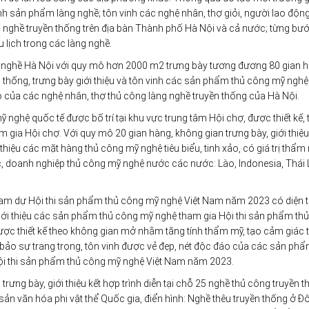
anh sản phẩm làng nghề; tôn vinh các nghệ nhân, thợ giỏi, người lao độn
hố nghề truyền thống trên địa bàn Thành phố Hà Nội và cả nước; từng bư
u lịch trong các làng nghề.
g nghề Hà Nội với quy mô hơn 2000 m2 trưng bày tương đương 80 gian 
 thống, trưng bày giới thiệu và tôn vinh các sản phẩm thủ công mỹ nghệ 
tạo của các nghệ nhân, thợ thủ công làng nghề truyền thống của Hà Nội.
 nghệ quốc tế được bố trí tại khu vực trung tâm Hội chợ, được thiết kế, 
am gia Hội chợ. Với quy mô 20 gian hàng, không gian trưng bày, giới thiệ
hiệu các mặt hàng thủ công mỹ nghệ tiêu biểu, tinh xảo, có giá trị thẩm 
c, doanh nghiệp thủ công mỹ nghệ nước các nước: Lào, Indonesia, Thái 
am dự Hội thi sản phẩm thủ công mỹ nghệ Việt Nam năm 2023 có diện t
ới thiệu các sản phẩm thủ công mỹ nghệ tham gia Hội thi sản phẩm th
ợc thiết kế theo không gian mở nhằm tăng tính thẩm mỹ, tạo cảm giác 
bảo sự trang trọng, tôn vinh được vẻ đẹp, nét độc đáo của các sản phẩ
 Hội thi sản phẩm thủ công mỹ nghệ Việt Nam năm 2023.
rưng bày, giới thiệu kết hợp trình diễn tại chỗ 25 nghề thủ công truyền 
ản văn hóa phi vật thể Quốc gia, điển hình: Nghề thêu truyền thống ở Đ