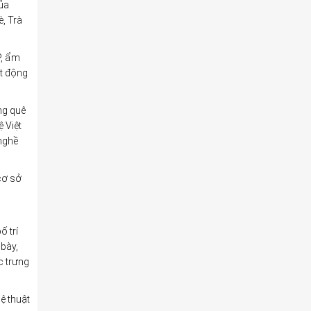
ủa
, Trà
P, ẩm
t động
ng quê
 Việt
 nghề
cơ sở
ố trí
 bày,
c trưng
ệ thuật