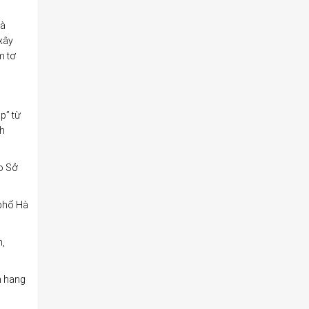
và
xây
m tơ
p” từ
ch
o Sở
 phố Hà
n,
n hang