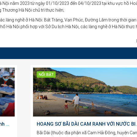
Hà Nội năm 2023 từ ngày 01/10/2023 đến 04/10/2023 tại khu vực hồ Ho
 Thương Hà Nội chủ trì thực hiện;
ác làng nghề ở Hà Nội: Bát Tràng, Vạn Phúc, Đường Lâm trong thời gian
Hà Nội phối hợp với Sở Du lịch Hà Nội, các làng nghề ở Hà Nội thực h
NỔI BẬT
Mở không gian tăng trưởng mới cho doanh nghiệp và nguồn lực tri thức
HOANG SƠ BÃI DÀI CAM RA
Bãi Dài (thuộc địa phận xã Cam Hải Đông, huyện Ca