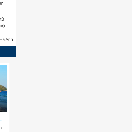
àn
 từ
iện.
Hà Anh
NH VỚI NƯỚC BIỂN TRONG XANH
m