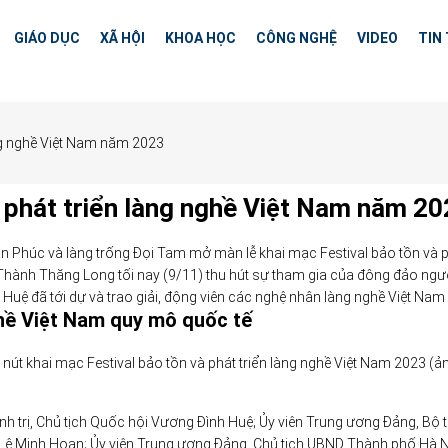
GIÁO DỤC
XÃ HỘI
KHOA HỌC
CÔNG NGHỆ
VIDEO
TIN
àng nghề Việt Nam năm 2023
à phát triển làng nghề Việt Nam năm 2
n Phúc và làng trống Đọi Tam mở màn lễ khai mạc Festival bảo tồn và 
 Thành Thăng Long tối nay (9/11) thu hút sự tham gia của đông đảo ngư
 Huệ đã tới dự và trao giải, động viên các nghệ nhân làng nghề Việt Nam
ghề Việt Nam quy mô quốc tế
nút khai mạc Festival bảo tồn và phát triển làng nghề Việt Nam 2023 (ả
nh trị, Chủ tịch Quốc hội Vương Đình Huệ; Ủy viên Trung ương Đảng, Bộ 
Lê Minh Hoan; Ủy viên Trung ương Đảng, Chủ tịch UBND Thành phố Hà 