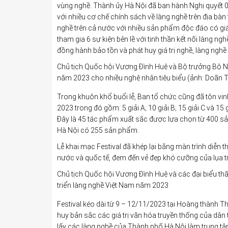
vùng nghề. Thành ủy Hà Nội đã ban hành Nghị quyết 09
với nhiều cơ chế chính sách về làng nghề trên địa bàn
nghề trên cả nước với nhiều sản phẩm độc đáo có giá t
tham gia 6 sự kiện bên lề với tinh thần kết nối làng ng
đồng hành bảo tồn và phát huy giá trị nghề, làng nghề
Chủ tịch Quốc hội Vương Đình Huệ và Bộ trưởng Bộ N
năm 2023 cho nhiều nghệ nhân tiêu biểu (ảnh: Doãn
Trong khuôn khổ buổi lễ, Ban tổ chức cũng đã tôn vi
2023 trong đó gồm: 5 giải A; 10 giải B; 15 giải C và 
Đây là 45 tác phẩm xuất sắc được lựa chọn từ 400 s
Hà Nội có 255 sản phẩm.
Lễ khai mạc Festival đã khép lại bằng màn trình diễn 
nước và quốc tế, đem đến vẻ đẹp khó cưỡng của lụa t
Chủ tịch Quốc hội Vương Đình Huệ và các đại biểu thă
triển làng nghề Việt Nam năm 2023
Festival kéo dài từ 9 – 12/11/2023 tại Hoàng thành Th
huy bản sắc các giá trị văn hóa truyền thống của dân
lấy các làng nghề của Thành phố Hà Nội làm trung t