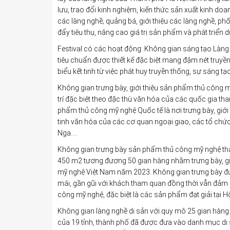
lưu, trao đổi kinh nghiệm, kiến thức sản xuất kinh do
các làng nghề; quảng bá, giới thiệu các làng nghề, p
đẩy tiêu thụ, nâng cao giá trị sản phẩm và phát triển d
Festival có các hoạt động: Không gian sáng tạo Làn
tiêu chuẩn được thiết kế đặc biệt mang đậm nét truyền
biểu kết tinh từ việc phát huy truyền thống, sự sáng 
Không gian trưng bày, giới thiệu sản phẩm thủ công mỹ
trí đặc biệt theo đặc thù văn hóa của các quốc gia th
phẩm thủ công mỹ nghệ Quốc tế là nơi trưng bày, giới t
tinh văn hóa của các cơ quan ngoại giao, các tổ chứ
Nga….
Không gian trưng bày sản phẩm thủ công mỹ nghệ th
450 m2 tương đương 50 gian hàng nhằm trưng bày, gi
mỹ nghệ Việt Nam năm 2023. Không gian trưng bày đư
mái, gần gũi với khách tham quan đồng thời vẫn đảm 
công mỹ nghệ, đặc biệt là các sản phẩm đạt giải tại
Không gian làng nghề di sản với quy mô 25 gian hàng t
của 19 tỉnh, thành phố đã được đưa vào danh mục di s