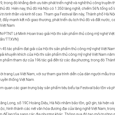
, trong đó khẳng định ưu tiên phát triển nghề và nghề thủ công truyền 
 thủ đô. Hiện nay, thủ đô Hà Nội có 1.350 làng nghề, chiếm 56% tổng số 
rị tinh thần và kinh tế cao. Tham gia Festival lần này, Thành phố Hà Nộ
hề, đẩy mạnh kết nối giao thương, phát triển du lịch thủ đô và đất nước, c
 Việt Nam.
N-PTNT Lê Minh Hoan trao giải Hội thi sản phẩm thủ công mỹ nghệ Việ
 Tấn/TTXVN)
nh 45 tác phẩm đạt giải của Hội thi sản phẩm thủ công mỹ nghệ Việt N
15 giải khuyến khích của Hội thi sản phẩm thủ công mỹ nghệ Việt Nam năm
ản phẩm tham dự của 196 tác giả đến từ các địa phương, trong đó Thàn
thời trang Lụa Việt Nam, với sự tham gia trình diễn của dàn người mẫu tr
ruyền thống Việt Nam.
m quan các gian trưng bày sản phẩm tiêu biểu tại Festival bảo tồn và p
ăng Long, số 19C Hoàng Diệu, Hà Nội nhằm bảo tồn, giữ gìn, tái hiện và
 tộc, hình thành các nét văn hóa đương đại của làng nghề Việt Nam, tron
âm để lan tỏa sang các địa phương khác. Thông qua đó tạo môi trường 