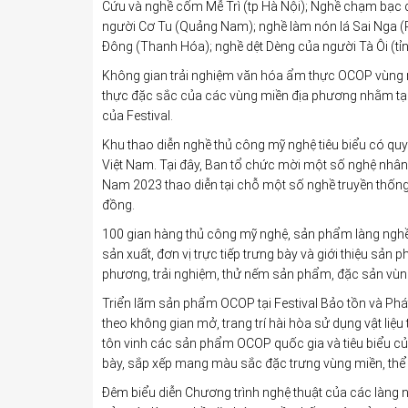
Cứu và nghề cốm Mễ Trì (tp Hà Nội); Nghề chạm bạc
người Cơ Tu (Quảng Nam); nghề làm nón lá Sai Nga (P
Đông (Thanh Hóa); nghề dệt Dèng của người Tà Ôi (tỉ
Không gian trải nghiệm văn hóa ẩm thực OCOP vùng 
thực đặc sắc của các vùng miền địa phương nhằm tạo
của Festival.
Khu thao diễn nghề thủ công mỹ nghệ tiêu biểu có quy
Việt Nam. Tại đây, Ban tổ chức mời một số nghệ nhân t
Nam 2023 thao diễn tại chỗ một số nghề truyền thống
đồng.
100 gian hàng thủ công mỹ nghệ, sản phẩm làng nghề
sản xuất, đơn vị trực tiếp trưng bày và giới thiệu sả
phương, trải nghiệm, thử nếm sản phẩm, đặc sản vùn
Triển lãm sản phẩm OCOP tại Festival Bảo tồn và Phá
theo không gian mở, trang trí hài hòa sử dụng vật liệ
tôn vinh các sản phẩm OCOP quốc gia và tiêu biểu c
bày, sắp xếp mang màu sắc đặc trưng vùng miền, thể h
Đêm biểu diễn Chương trình nghệ thuật của các làng n