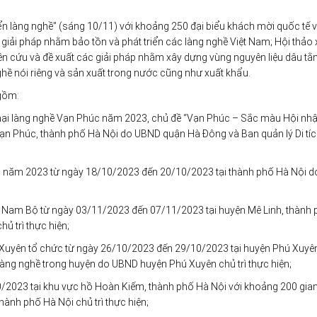
.
iển làng nghề” (sáng 10/11) với khoảng 250 đại biểu khách mời quốc tế 
giải pháp nhằm bảo tồn và phát triển các làng nghề Việt Nam; Hội thảo 
n cứu và đề xuất các giải pháp nhằm xây dựng vùng nguyên liệu dâu tằ
hề nói riêng và sản xuất trong nước cũng như xuất khẩu.
 gồm:
 mại làng nghề Vạn Phúc năm 2023, chủ đề “Vạn Phúc – Sắc màu Hội nhậ
ạn Phúc, thành phố Hà Nội do UBND quận Hà Đông và Ban quản lý Di tí
ải năm 2023 từ ngày 18/10/2023 đến 20/10/2023 tại thành phố Hà Nội d
h Nam Bộ từ ngày 03/11/2023 đến 07/11/2023 tại huyện Mê Linh, thành
 trì thực hiện;
 Xuyên tổ chức từ ngày 26/10/2023 đến 29/10/2023 tại huyện Phú Xuyê
àng nghề trong huyện do UBND huyện Phú Xuyên chủ trì thực hiện;
0/2023 tại khu vực hồ Hoàn Kiếm, thành phố Hà Nội với khoảng 200 gia
hành phố Hà Nội chủ trì thực hiện;