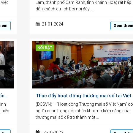
 việc
Lâm, thành phố Cam Ranh, tỉnh Khánh Hòa) rất hấp
dẫn khách du lịch bởi nơi đây …
21-01-2024
hêm
Xem thê
NỔI BẬT
Tăng cường giám sát việc cải cách hệ thống thuế
Thúc 
ịnh
(ĐCSVN) – “Hoạt động Thương mại số Việt Nam” có
 hiện
nghĩa quan trọng góp phần khai mở tiềm năng của
thương mại số để trở thành một …
14-10-2023