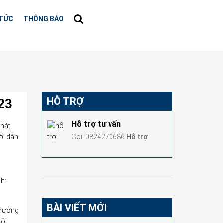
 TỨC
THÔNG BÁO
HỖ TRỢ
023
Hỗ trợ tư vấn
phát
ời dân
Gọi: 0824270686
Hỗ trợ
nh:
BÀI VIẾT MỚI
trưởng
Nội