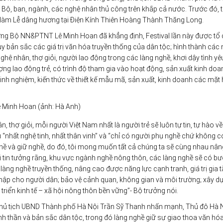
 Bộ, ban, ngành, các nghệ nhân thủ công trên khắp cả nước. Trước đó, t
 làm Lễ dâng hương tại Điện Kính Thiên Hoàng Thành Thăng Long.
ưởng Bộ NN&PTNT Lê Minh Hoan đã khẳng định, Festival lần này được tổ
uy bản sắc các giá trị văn hóa truyền thống của dân tộc; hình thành các 
hệ nhân, thợ giỏi, người lao động trong các làng nghề, khơi dậy tình yê
lượng lao động trẻ, có trình độ tham gia vào hoạt động, sản xuất kinh do
 kinh nghiệm, kiến thức về thiết kế mẫu mã, sản xuất, kinh doanh các mặt
 Minh Hoan (ảnh: Hà Anh)
, thợ giỏi, mỗi người Việt Nam nhất là người trẻ sẽ luôn tự tin, tự hào v
“nhất nghệ tinh, nhất thân vinh” và “chỉ có người phụ nghề chứ không 
hề và giữ nghề, do đó, tôi mong muốn tất cả chúng ta sẽ cùng nhau nâ
, tôi tin tưởng rằng, khu vực ngành nghề nông thôn, các làng nghề sẽ có b
 làng nghề truyền thống, nâng cao được năng lực cạnh tranh, giá trị gia 
nhập cho người dân; bảo vệ cảnh quan, không gian và môi trường; xây d
riển kinh tế – xã hội nông thôn bền vững”- Bộ trưởng nói.
, Chủ tịch UBND Thành phố Hà Nội Trần Sỹ Thanh nhấn mạnh, Thủ đô Hà N
tinh thần và bản sắc dân tộc, trong đó làng nghề giữ sự giao thoa văn hó