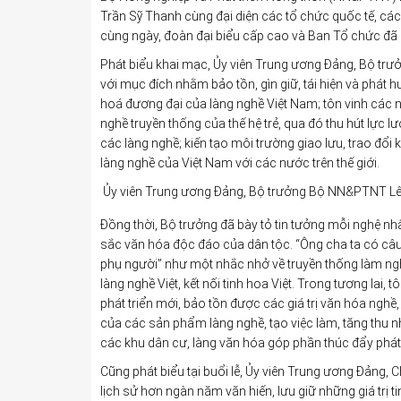
Trần Sỹ Thanh cùng đại diện các tổ chức quốc tế, các
cùng ngày, đoàn đại biểu cấp cao và Ban Tổ chức đã
Phát biểu khai mạc, Ủy viên Trung ương Đảng, Bộ tr
với mục đích nhằm bảo tồn, gìn giữ, tái hiện và phát h
hoá đương đại của làng nghề Việt Nam; tôn vinh các ng
nghề truyền thống của thế hệ trẻ, qua đó thu hút lực 
các làng nghề; kiến tạo môi trường giao lưu, trao đổi
làng nghề của Việt Nam với các nước trên thế giới.
Ủy viên Trung ương Đảng, Bộ trưởng Bộ NN&PTNT Lê
Đồng thời, Bộ trưởng đã bày tỏ tin tưởng mỗi nghệ nhân
sắc văn hóa độc đáo của dân tộc. “Ông cha ta có câu 
phụ người” như một nhắc nhở về truyền thống làm ng
làng nghề Việt, kết nối tinh hoa Việt. Trong tương lai
phát triển mới, bảo tồn được các giá trị văn hóa nghề,
của các sản phẩm làng nghề, tạo việc làm, tăng thu 
các khu dân cư, làng văn hóa góp phần thúc đẩy phát t
Cũng phát biểu tại buổi lễ, Ủy viên Trung ương Đảng
lịch sử hơn ngàn năm văn hiến, lưu giữ những giá trị 