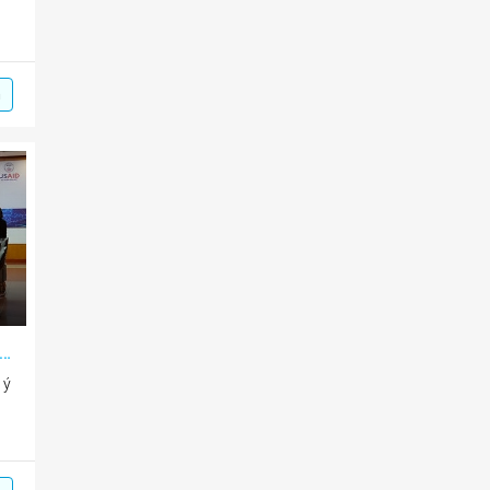
m
đẩy hoạt động thương mại số tại Việt Nam
 ý