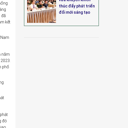
thống
thúc đẩy phát triển
làng
đổi mới sáng tạo
i đã
am kết
t Nam
am năm
 2023.
h phố
ong
hát
 phát
g đó
giao