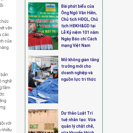
ối
Bài phát biểu của
Ông Ngô Văn Hiền,
Chủ tịch HĐQL, Chủ
 chức
tịch HĐKH&GD tại
nét văn
Lễ Kỷ niệm 101 năm
u các
Ngày Báo chí Cách
anh của
mạng Việt Nam
 hàng
Mở không gian tăng
trưởng mới cho
doanh nghiệp và
ề bản
nguồn lực tri thức
có nghề
ng tầm
ước
tăng
ựng
Dự thảo Luật Trí
tuệ nhân tạo: Vừa
ội với
quản lý chặt chẽ,
a nhiều
vừa khuyến khích