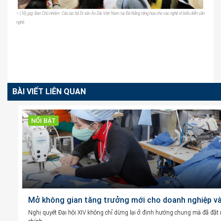
– (10).jpg: Ban Chủ nhiệm Câu lạc bộ Di sản Áo Dài Việt Nam tại Đà Nẵng tặng hoa cho các nghệ sĩ biểu diễn văn
nghệ.
BÀI VIẾT LIÊN QUAN
NỔI BẬT
Mở không gian tăng trưởng mới cho doanh nghiệp và 
Nghị quyết Đại hội XIV không chỉ dừng lại ở định hướng chung mà đã đặt ra