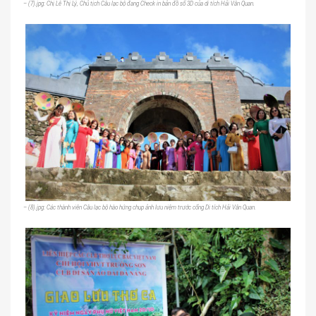
– (7).jpg: Chị Lê Thị Lý, Chủ tịch Câu lạc bộ đang Check in bản đồ số 3D của di tích Hải Vân Quan.
– (8).jpg: Các thành viên Câu lạc bộ hào hứng chụp ảnh lưu niệm trước cổng Di tích Hải Vân Quan.