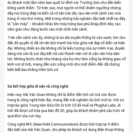
du khách một tầm nhìn bao quát từ đỉnh núi Trường Sơn cho đến biển
Đông xanh thẳm. Từ trên cao, mọi người có thể chiêm ngưỡng những
dãy núi trùng điệp và biển cả vô tận trải dài, tạo nên một cảnh sắc vừa
hùng vĩ vừa thơ mộng. Một trong những trải nghiệm đặc biệt nhất tại đây
là “săn mây” – khoảnh khắc khi mây trắng bao phủ khắp đỉnh đèo, tạo
cảm giác như đang bước vào một chốn tiên cảnh.
Trên nền cảnh sắc ấy, những tà áo dài truyền thống từ sắc xanh, tím cho
đến đỏ quyến rũ đã vẽ nên bức tranh hài hòa giữa nét đẹp cổ điển và hiện
đại. Những chiếc áo dài không chỉ là biểu tượng của sự mềm mại, duyên
dáng mà còn là sợi dây kết nối các thành viên với di sản văn hóa dân
tộc. Những bước chân nhẹ nhàng của họ như làm sống lại không gian cổ
kính nơi di tích, mang đến sức sống mới cho một điểm đến đã chứng
kiến biết bao thăng trầm lịch sử.
Sự kết hợp giữa di sản và công nghệ
Hiện nay, Hải Vân Quan không chỉ là điểm đến lịch sử mà còn được
trang bị công nghệ hiện đại, mang đến trải nghiệm du lịch mới lạ. Với sự
hợp tác giữa Trung tâm Bảo tồn Di tích Cố đô Huế và Phygital Labs, di
tích đã được số hóa qua bản đồ 3D, giúp du khách khám phá sâu hơn về
quá khứ của nơi này.
Công nghệ NFC (Near-Field Communication) được tích hợp tại 9 điểm
đặc biệt của Hải Vân Quan, cho phép du khách sử dụng điện thoại thông