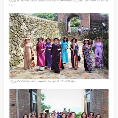
– (4).jpg: Những tà áo dài truyền thống với nhiều màu sắc hòa quyện vào không gian cổ kính của Di tích Hải Vân
Quan.
– (5).jpg: Ban Chủ nhiệm và các thành viên tham quan Di tích Hải Vân Quan.