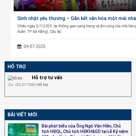
Sinh nhật yêu thương – Gắn kết văn hóa một mái nhà
Chiều ngày 5/7/2025, tại không gian sang trọng và ấm cúng của nhà h
Xuân, TP. Đà Nẵng), Câu lạc …
09-07-2025
HỖ TRỢ
Hỗ trợ tư vấn
Gọi: 0824270686
Hỗ trợ
BÀI VIẾT MỚI
Bài phát biểu của Ông Ngô Văn Hiền, Chủ
tịch HĐQL, Chủ tịch HĐKH&GD tại Lễ Kỷ niệm