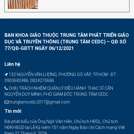
BAN KHOA GIÁO THUỘC TRUNG TÂM PHÁT TRIỂN GIÁO
DỤC VÀ TRUYỀN THÔNG (TRUNG TÂM CEDC) – QĐ SỐ
77/QĐ-GĐTT NGÀY 06/12/2021
Liên hệ
132 NGUYỄN VĂN LƯỢNG, PHƯỜNG GÒ VẤP, TP.HCM - ĐT:
0903682486; 0824270686
CHỊU TRÁCH NHIỆM QUẢN LÝ ĐIỀU HÀNH: THẠC SĨ CẤN
NGUYỄN DUY MINH, PHÓ GIÁM ĐỐC TRUNG TÂM CEDC
trungtamcedc2017@gmail.com
Tin mới
Bài phát biểu của Ông Ngô Văn Hiền, Chủ tịch HĐQL, Chủ tịch
HĐKH&GD tại Lễ Kỷ niệm 101 năm Ngày Báo chí Cách mạng Việt
Nam
21 Tháng 6, 2026