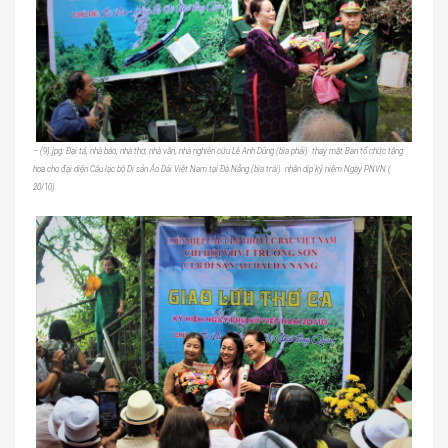
– (9).jpg: Đại tá, nhà báo, nhà thơ, nhà văn, nhà nghiên cứu Lê Anh Dũng (bìa phải) thay mặt Ban tổ chức tặng
hoa cho đại diện Câu lạc bộ Di sản Áo Dài Việt Nam tại Đà Nẵng (bìa trái) nhân dịp kỷ niệm Ngày PNVN (
20/10)