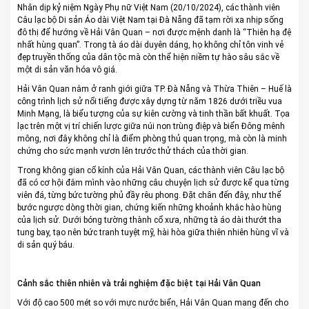
Nhân dịp kỷ niệm Ngày Phụ nữ Việt Nam (20/10/2024), các thành viên
Câu lạc bộ Di sản Áo dài Việt Nam tại Đà Nẵng đã tạm rời xa nhịp sống
đô thị để hướng về Hải Vân Quan – nơi được mệnh danh là “Thiên hạ đệ
nhất hùng quan”. Trong tà áo dài duyên dáng, họ không chỉ tôn vinh vẻ
đẹp truyền thống của dân tộc mà còn thể hiện niềm tự hào sâu sắc về
một di sản văn hóa vô giá.
Hải Vân Quan nằm ở ranh giới giữa TP. Đà Nẵng và Thừa Thiên – Huế là
công trình lịch sử nổi tiếng được xây dựng từ năm 1826 dưới triều vua
Minh Mạng, là biểu tượng của sự kiên cường và tinh thần bất khuất. Tọa
lạc trên một vị trí chiến lược giữa núi non trùng điệp và biển Đông mênh
mông, nơi đây không chỉ là điểm phòng thủ quan trọng, mà còn là minh
chứng cho sức mạnh vươn lên trước thử thách của thời gian.
Trong không gian cổ kính của Hải Vân Quan, các thành viên Câu lạc bộ
đã có cơ hội đắm mình vào những câu chuyện lịch sử được kể qua từng
viên đá, từng bức tường phủ đầy rêu phong. Đặt chân đến đây, như thể
bước ngược dòng thời gian, chứng kiến những khoảnh khắc hào hùng
của lịch sử. Dưới bóng tường thành cổ xưa, những tà áo dài thướt tha
tung bay, tạo nên bức tranh tuyệt mỹ, hài hòa giữa thiên nhiên hùng vĩ và
di sản quý báu.
Cảnh sắc thiên nhiên và trải nghiệm đặc biệt tại Hải Vân Quan
Với độ cao 500 mét so với mực nước biển, Hải Vân Quan mang đến cho