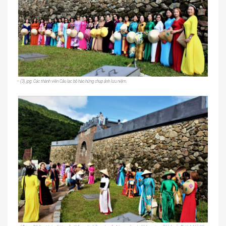
– (3).jpg: Các thành viên Câu lạc bộ hào hứng chụp ảnh lưu niệm.