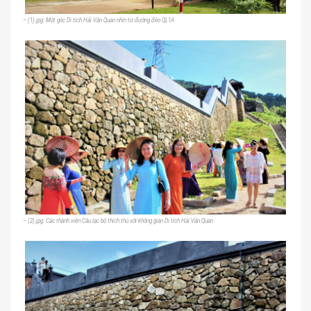
– (1).jpg: Một góc Di tích Hải Vân Quan nhìn từ đường đèo QL1A
– (2).jpg: Các thành viên Câu lạc bộ thích thú với không gian Di tích Hải Vân Quan