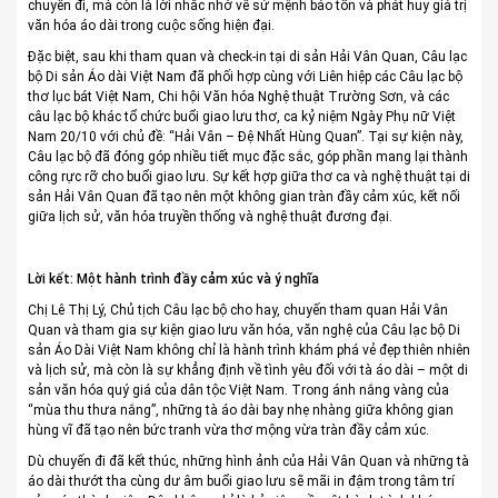
chuyến đi, mà còn là lời nhắc nhở về sứ mệnh bảo tồn và phát huy giá trị
văn hóa áo dài trong cuộc sống hiện đại.
Đặc biệt, sau khi tham quan và check-in tại di sản Hải Vân Quan, Câu lạc
bộ Di sản Áo dài Việt Nam đã phối hợp cùng với Liên hiệp các Câu lạc bộ
thơ lục bát Việt Nam, Chi hội Văn hóa Nghệ thuật Trường Sơn, và các
câu lạc bộ khác tổ chức buổi giao lưu thơ, ca kỷ niệm Ngày Phụ nữ Việt
Nam 20/10 với chủ đề: “Hải Vân – Đệ Nhất Hùng Quan”. Tại sự kiện này,
Câu lạc bộ đã đóng góp nhiều tiết mục đặc sắc, góp phần mang lại thành
công rực rỡ cho buổi giao lưu. Sự kết hợp giữa thơ ca và nghệ thuật tại di
sản Hải Vân Quan đã tạo nên một không gian tràn đầy cảm xúc, kết nối
giữa lịch sử, văn hóa truyền thống và nghệ thuật đương đại.
Lời kết: Một hành trình đầy cảm xúc và ý nghĩa
Chị Lê Thị Lý, Chủ tịch Câu lạc bộ cho hay, chuyến tham quan Hải Vân
Quan và tham gia sự kiện giao lưu văn hóa, văn nghệ của Câu lạc bộ Di
sản Áo Dài Việt Nam không chỉ là hành trình khám phá vẻ đẹp thiên nhiên
và lịch sử, mà còn là sự khẳng định về tình yêu đối với tà áo dài – một di
sản văn hóa quý giá của dân tộc Việt Nam. Trong ánh nắng vàng của
“mùa thu thưa nắng”, những tà áo dài bay nhẹ nhàng giữa không gian
hùng vĩ đã tạo nên bức tranh vừa thơ mộng vừa tràn đầy cảm xúc.
Dù chuyến đi đã kết thúc, những hình ảnh của Hải Vân Quan và những tà
áo dài thướt tha cùng dư âm buổi giao lưu sẽ mãi in đậm trong tâm trí