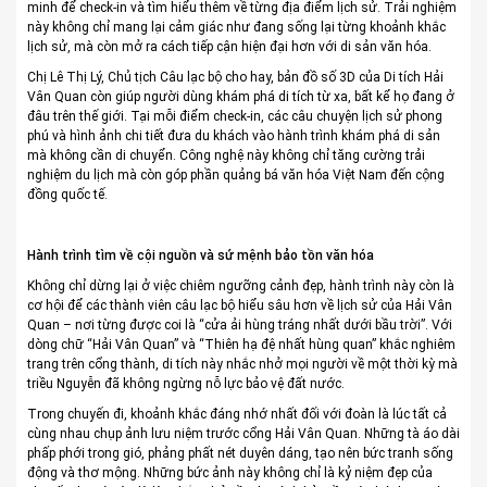
minh để check-in và tìm hiểu thêm về từng địa điểm lịch sử. Trải nghiệm
này không chỉ mang lại cảm giác như đang sống lại từng khoảnh khắc
lịch sử, mà còn mở ra cách tiếp cận hiện đại hơn với di sản văn hóa.
Chị Lê Thị Lý, Chủ tịch Câu lạc bộ cho hay, bản đồ số 3D của Di tích Hải
Vân Quan còn giúp người dùng khám phá di tích từ xa, bất kể họ đang ở
đâu trên thế giới. Tại mỗi điểm check-in, các câu chuyện lịch sử phong
phú và hình ảnh chi tiết đưa du khách vào hành trình khám phá di sản
mà không cần di chuyển. Công nghệ này không chỉ tăng cường trải
nghiệm du lịch mà còn góp phần quảng bá văn hóa Việt Nam đến cộng
đồng quốc tế.
Hành trình tìm về cội nguồn và sứ mệnh bảo tồn văn hóa
Không chỉ dừng lại ở việc chiêm ngưỡng cảnh đẹp, hành trình này còn là
cơ hội để các thành viên câu lạc bộ hiểu sâu hơn về lịch sử của Hải Vân
Quan – nơi từng được coi là “cửa ải hùng tráng nhất dưới bầu trời”. Với
dòng chữ “Hải Vân Quan” và “Thiên hạ đệ nhất hùng quan” khắc nghiêm
trang trên cổng thành, di tích này nhắc nhở mọi người về một thời kỳ mà
triều Nguyễn đã không ngừng nỗ lực bảo vệ đất nước.
Trong chuyến đi, khoảnh khắc đáng nhớ nhất đối với đoàn là lúc tất cả
cùng nhau chụp ảnh lưu niệm trước cổng Hải Vân Quan. Những tà áo dài
phấp phới trong gió, phảng phất nét duyên dáng, tạo nên bức tranh sống
động và thơ mộng. Những bức ảnh này không chỉ là kỷ niệm đẹp của