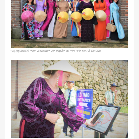
– (6).jpg: Ban Chủ nhiệm và các thành viên chụp ảnh lưu niệm tại Di tích Hải Vân Quan