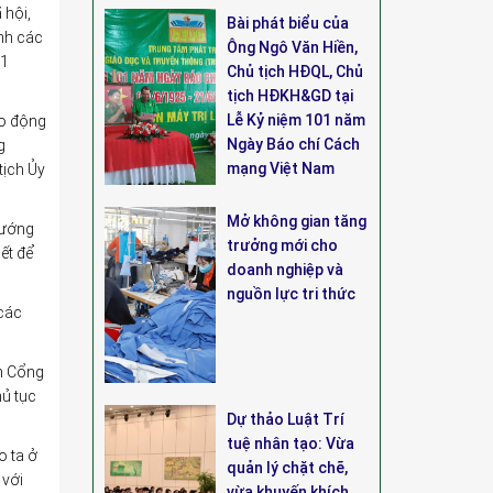
 hội,
Bài phát biểu của
nh các
Ông Ngô Văn Hiền,
01
Chủ tịch HĐQL, Chủ
tịch HĐKH&GD tại
Lễ Kỷ niệm 101 năm
ạo động
Ngày Báo chí Cách
g
mạng Việt Nam
tịch Ủy
Mở không gian tăng
hướng
trưởng mới cho
ết để
doanh nghiệp và
nguồn lực tri thức
 các
ên Cổng
hủ tục
Dự thảo Luật Trí
tuệ nhân tạo: Vừa
o ta ở
quản lý chặt chẽ,
 với
vừa khuyến khích