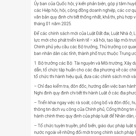
Ủy ban của Quốc hội, ý kiến phản biện, góp ý tâm huy
các Hiệp hội, hội, cộng đồng doanh nghiệp, các cơ q
văn bản quy định chi tiết thống nhất, khả thi, phù hợp 
tháng 01 năm 2025.
Để các chính sách mới của Luật Đất đai, Luật Nhà ở, L
lực mới cho phát triển kinh tế – xã hội, tạo lập môi 
Chính phủ yêu cầu các Bộ trưởng, Thủ trưởng cơ quan
ban nhân dân các tỉnh, thành phố trực thuộc Trung ươ
1. Bộ trưởng các Bộ: Tài nguyên và Môi trường, Xây 
dẫn, tổ chức tập huấn cho các địa phương về các chín
tổ chức thi hành hiệu quả, đưa các chính sách mới và
– Chỉ đạo kiểm tra, đôn đốc, hướng dẫn việc ban hành
Nghị định quy định chi tiết thi hành Luật ở các địa 
– Triển khai ngay việc rà soát, công bố và đôn đốc,
thông tin dịch vụ công của Chính phủ, Cổng thông tin đ
hành chính theo quy định của pháp luật để Nhân dân, d
– Tổ chức tuyên truyền, phổ biến, giáo dục pháp luật
nước ngoài về những đổi mới trong chính sách pháp luậ