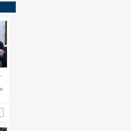
 bước tiến, thể hiện bản chất xã hội nhân văn
ch
m