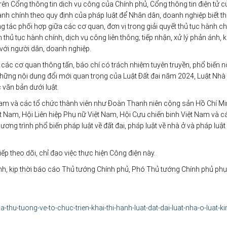
rên Cổng thông tin dịch vụ công của Chính phủ, Cổng thông tin điện tử c
hành chính theo quy định của pháp luật để Nhân dân, doanh nghiệp biết t
g tác phối hợp giữa các cơ quan, đơn vị trong giải quyết thủ tục hành c
 thủ tục hành chính, dịch vụ công liên thông; tiếp nhận, xử lý phản ánh, k
với người dân, doanh nghiệp.
à các cơ quan thông tấn, báo chí có trách nhiệm tuyên truyền, phổ biến n
những nội dung đổi mới quan trọng của Luật Đất đai năm 2024, Luật Nh
văn bản dưới luật.
Nam và các tổ chức thành viên như Đoàn Thanh niên cộng sản Hồ Chí Mi
 Nam, Hội Liên hiệp Phụ nữ Việt Nam, Hội Cựu chiến binh Việt Nam và c
ng trình phổ biến pháp luật về đất đai, pháp luật về nhà ở và pháp luật 
p theo dõi, chỉ đạo việc thực hiện Công điện này.
nh, kịp thời báo cáo Thủ tướng Chính phủ, Phó Thủ tướng Chính phủ phụ
hu-tuong-ve-to-chuc-trien-khai-thi-hanh-luat-dat-dai-luat-nha-o-luat-ki