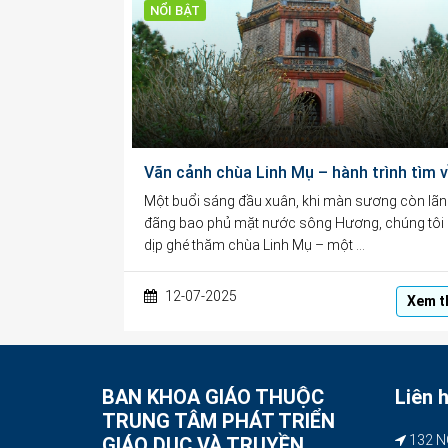
NỔI BẬT
Một buổi sáng đầu xuân, khi màn sương còn lã
đãng bao phủ mặt nước sông Hương, chúng tôi
dịp ghé thăm chùa Linh Mụ – một …
12-07-2025
Xem t
BAN KHOA GIÁO THUỘC
Liên 
TRUNG TÂM PHÁT TRIỂN
132 N
GIÁO DỤC VÀ TRUYỀN