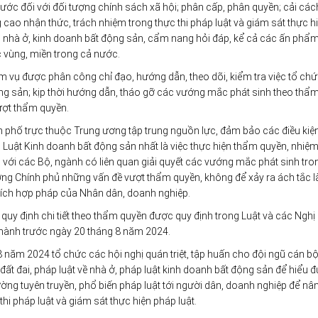
 nước đối với đối tượng chính sách xã hội; phân cấp, phân quyền; cải các
g cao nhận thức, trách nhiệm trong thực thi pháp luật và giám sát thực h
i, nhà ở, kinh doanh bất động sản, cẩm nang hỏi đáp, kể cả các ấn phẩ
c vùng, miền trong cả nước.
 vụ được phân công chỉ đạo, hướng dẫn, theo dõi, kiểm tra việc tổ chức
ộng sản; kịp thời hướng dẫn, tháo gỡ các vướng mắc phát sinh theo thẩ
ượt thẩm quyền.
h phố trực thuộc Trung ương tập trung nguồn lực, đảm bảo các điều kiệ
 ở, Luật Kinh doanh bất động sản nhất là việc thực hiện thẩm quyền, nhiệ
với các Bộ, ngành có liên quan giải quyết các vướng mắc phát sinh tro
ướng Chính phủ những vấn đề vượt thẩm quyền, không để xảy ra ách tắc 
ợi ích hợp pháp của Nhân dân, doanh nghiệp.
uy định chi tiết theo thẩm quyền được quy định trong Luật và các Nghị
 thành trước ngày 20 tháng 8 năm 2024.
 năm 2024 tổ chức các hội nghị quán triệt, tập huấn cho đội ngũ cán b
đất đai, pháp luật về nhà ở, pháp luật kinh doanh bất động sản để hiểu đ
ường tuyên truyền, phổ biến pháp luật tới người dân, doanh nghiệp để n
hi pháp luật và giám sát thực hiện pháp luật.