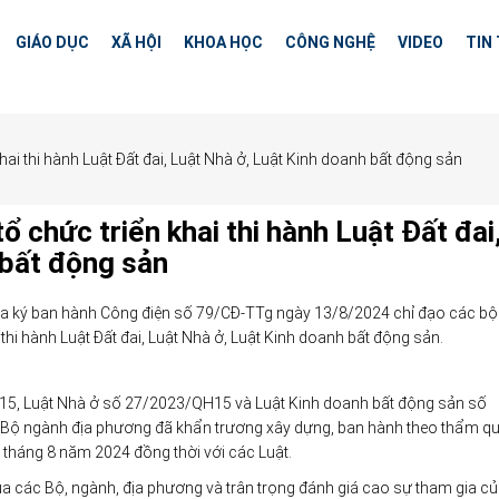
GIÁO DỤC
XÃ HỘI
KHOA HỌC
CÔNG NGHỆ
VIDEO
TIN
hai thi hành Luật Đất đai, Luật Nhà ở, Luật Kinh doanh bất động sản
 chức triển khai thi hành Luật Đất đai
 bất động sản
a ký ban hành Công điện số 79/CĐ-TTg ngày 13/8/2024 chỉ đạo các bộ
thi hành Luật Đất đai, Luật Nhà ở, Luật Kinh doanh bất động sản.
QH15, Luật Nhà ở số 27/2023/QH15 và Luật Kinh doanh bất động sản số
 Bộ ngành địa phương đã khẩn trương xây dựng, ban hành theo thẩm q
01 tháng 8 năm 2024 đồng thời với các Luật.
a các Bộ, ngành, địa phương và trân trọng đánh giá cao sự tham gia c