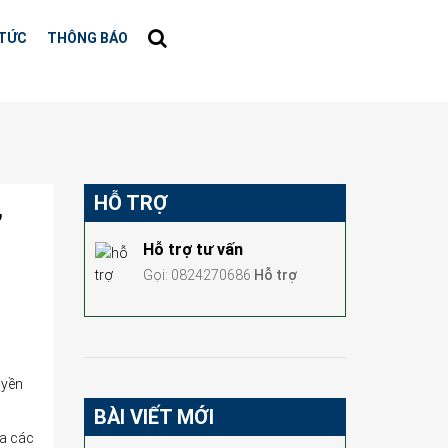
 TỨC
THÔNG BÁO
HỖ TRỢ
,
Hỗ trợ tư vấn
Gọi: 0824270686
Hỗ trợ
uyền
BÀI VIẾT MỚI
ủa các