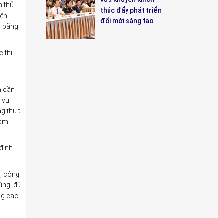
h thủ
thúc đẩy phát triển
iện
đổi mới sáng tạo
m bằng
 thi
m
n cần
m vụ
ng thực
làm
 định
ộ, công
úng, đủ
âng cao