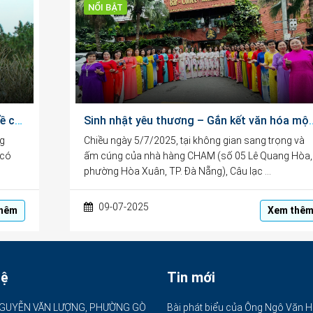
NỔI BẬT
Vãn cảnh chùa Linh Mụ – hành trình tìm về chốn linh thiêng giữa lòng đất Cố đô
Sinh nhật yêu thương – Gắn k
ng
Chiều ngày 5/7/2025, tại không gian sang trọng và
 có
ấm cúng của nhà hàng CHAM (số 05 Lê Quang Hòa,
phường Hòa Xuân, TP. Đà Nẵng), Câu lạc …
09-07-2025
hêm
Xem thê
hệ
Tin mới
GUYỄN VĂN LƯỢNG, PHƯỜNG GÒ
Bài phát biểu của Ông Ngô Văn H