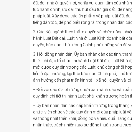
đất đai, nhà ở; quyền lợi, nghĩa vụ, quan tâm của nhà
tục hành chính; ưu đãi, thu hút đầu tư, giá đất…để nân
pháp luật. Xây dựng các ấn phẩm về pháp luật đất đa
tiếng dân tộc, để phổ biến rộng rãi trong nhân dân cá
2. Các Bộ, ngành theo thẩm quyền và chức năng nhiệm
hành Luật Đất đai, Luật Nhà ở, Luật Kinh doanh bất đ
quyền; báo cáo Thủ tướng Chính phủ những vấn đề v
3. Hội đồng nhân dân, Ủy ban nhân dân các tỉnh, thàn
thiết, chỉ đạo tổ chức thi hành Luật Đất đai, Luật Nhà
mới được quy định trong các Luật; chủ động phối hợp 
tiễn ở địa phương; kịp thời báo cáo Chính phủ, Thủ t
ảnh hưởng đến phát triển kinh tế – xã hội, quyền và l
– Đối với các địa phương chưa ban hành các văn bản q
quy định chi tiết thi hành Luật phải khẩn trương hoàn
– Ủy ban nhân dân các cấp khẩn trương trong tháng 8
chức, viên chức về các quy định mới của pháp luật về 
và thống nhất triển khai, đồng bộ và hiệu quả. Tăng c
nhận thức, trách nhiệm tạo sự đồng thuận trong thực t