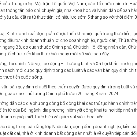
ết của Trung ương Mặt trận Tổ quốc Việt Nam, các Tổ chức chính trị – xã
uan thông tấn báo chí, chuyên gia, nhà khoa học và Nhân dân để ban hà
với yêu cầu đặt ra từ thực tiễn, có hiệu lực sớm 5 tháng so với thời điểm 
uật Kinh doanh bất động sản được triển khai hiệu quả trong thực tiễn, t
trường đầu tư kinh doanh thuận lợi cho doanh nghiệp, người dân, Thủ tướn
 ngang Bộ, cơ quan thuộc Chính phủ, Chủ tịch Hội đồng nhân dân, Chủ 
ng tổ chức triển khai thực hiện ngay một số việc sau đây:
dựng, Tài chính, Nội vụ, Lao động – Thương binh và Xã hội khẩn trương 
h sách mới được quy định trong các Luật và các văn bản quy định chi ti
o thực tiễn cuộc sống.
 văn bản quy định chi tiết theo thẩm quyền được quy định trong Luật và
phương, báo cáo Thủ tướng Chính phủ trước 20 tháng 8 năm 2024.
 hướng dẫn các địa phương công bố công khai các thủ tục hành chính tr
iện tử của Bộ, ngành, địa phương, niêm yết công khai tại nơi tiếp nhận t
oanh nghiệp biết, thực hiện và giám sát việc thực hiện.
 sâu rộng trong các tầng lớp Nhân dân, cộng đồng doanh nghiệp, kiều bà
t đất đai, nhà ở, kinh doanh bất động sản nhất là về quyền tiếp cận đối