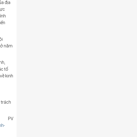
ủa địa
hực
hính
iến
ội
à ở năm
nh,
ác tổ
về kinh
 trách
PV
nh-