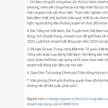
– Chỉ đạo công bố công khai các thủ tục hành chính t
phương, niêm yết công khai tại nơi tiếp nhận thủ tục 
hiện và giám sát việc thực hiện. Thực hiện nghiêm côn
bảo đảm chặt chẽ, kịp thời, hiệu quả, nhất là các nhóm
nghị; người đứng đầu thường xuyên tổ chức đối thoại 
4. Đài Tiếng nói Việt Nam, Đài Truyền hình Việt Nam v
dung, mở chuyên trang, chuyên mục để giới thiệu về 
2023, Luật Kinh doanh bất động sản năm 2023 và các 
5. Đề nghị Ủy ban Trung ương Mặt trận Tổ quốc Việt 
Tổng Liên đoàn Lao động Việt Nam, Hội Nông dân Việt
chức đoàn thể khác xây dựng và tổ chức thực hiện chươ
doanh bất động sản đến các hội viên.
6. Giao Phó Thủ tướng Chính phủ Trần Hồng Hà trực tiế
7. Văn phòng Chính phủ thường xuyên theo dõi tình hì
những vấn đề đột xuất, phát sinh./.
Nguồn:
https://dangcongsan.vn/thoi-su/cong-dien-cua-t
doanh-bat-dong-san-674989.html