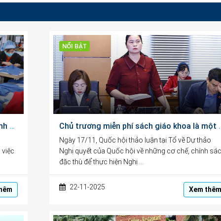
NỔI BẬT
Mở không gian tăng trưởng mới cho doanh nghiệp và nguồn lực tri thức
Chủ trương miễn phí sách giáo khoa là một
Ngày 17/11, Quốc hội thảo luận tại Tổ về Dự thảo
 việc
Nghị quyết của Quốc hội về những cơ chế, chính sá
đặc thù để thực hiện Nghị …
22-11-2025
hêm
Xem thê