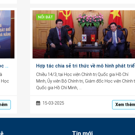
NỔI BẬT
Trao 305 suất học bổng Vừ A Dính cho học sinh, sinh viên Đà Nẵng
Hợp tác ch
Đà
Chiều 14/3, tại Học viện Chính trị Quốc gia Hồ Chí
ỹ Học
Minh, Ủy viên Bộ Chính trị, Giám đốc Học viện Chính t
Quốc gia Hồ Chí Minh, …
15-03-2025
hêm
Xem thê
hệ
Tin mới