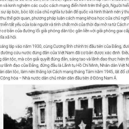
ận và kinh nghiệm các cuộc cách mạng điển hình trên thế giới, Người hiể
ự áp bức, bóc lột của chủ nghĩa tư bản đế quốc và hình thành nên ý thứ
ếp thu thế giới quan, phương pháp luận cách mạng khoa học của chủ ngh
át triển tất yếu của loài người và tính chất mới của thời đại mở ra từ Các
ơ bản của đường lối giải phóng dân tộc gắn liền với giải phóng giai cấp
ĩa xã hội.
áng lập vào năm 1930, cùng Cương lĩnh chính trị đầu tiên của Đảng, đư
 đường cứu nước đúng đắn của Việt Nam đã cơ bản được xác định. Điề
g dân tộc, mà còn giải quyết đúng đắn, sáng tạo và lãnh đạo thực hiện th
ự lãnh đạo của Đảng, đứng đầu là Lãnh tụ Hồ Chí Minh, Nhân dân Việt 
àn dân tộc, làm nên thắng lợi Cách mạng tháng Tám năm 1945, lật đổ c
ủ Cộng hòa – Nhà nước dân chủ nhân dân đầu tiên ở Đông Nam Á.