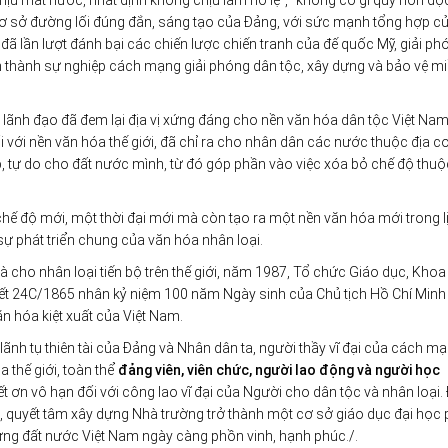
chịu mất nước, nhất định không chịu làm nô lệ”, “không có gì quý hơn độc
ên cơ sở đường lối đúng đắn, sáng tạo của Đảng, với sức mạnh tổng hợp c
 đã lần lượt đánh bại các chiến lược chiến tranh của đế quốc Mỹ, giải ph
 thành sự nghiệp cách mạng giải phóng dân tộc, xây dựng và bảo vệ m
 lãnh đạo đã đem lại địa vị xứng đáng cho nền văn hóa dân tộc Việt Nam
i với nền văn hóa thế giới, đã chỉ ra cho nhân dân các nước thuộc địa c
ập, tự do cho đất nước mình, từ đó góp phần vào việc xóa bỏ chế độ thuộ
chế độ mới, một thời đại mới mà còn tạo ra một nền văn hóa mới trong l
sự phát triển chung của văn hóa nhân loại.
 cho nhân loại tiến bộ trên thế giới, năm 1987, Tổ chức Giáo dục, Kho
ết 24C/1865 nhân kỷ niệm 100 năm Ngày sinh của Chủ tịch Hồ Chí Minh
n hóa kiệt xuất của Việt Nam.
ãnh tụ thiên tài của Đảng và Nhân dân ta, người thầy vĩ đại của cách mạ
 thế giới, toàn thể
đảng viên, viên chức, người lao động và người học
iết ơn vô hạn đối với công lao vĩ đại của Người cho dân tộc và nhân loại
ạo, quyết tâm xây dựng Nhà trường trở thành một cơ sở giáo dục đại học 
dựng đất nước Việt Nam ngày càng phồn vinh, hạnh phúc./.