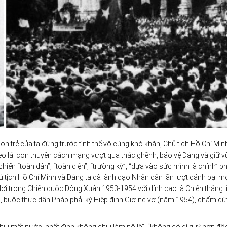
n trẻ của ta đứng trước tình thế vô cùng khó khăn, Chủ tịch Hồ Chí Mi
èo lái con thuyền cách mạng vượt qua thác ghềnh, bảo vệ Đảng và giữ 
ến “toàn dân”, “toàn diện”, “trường kỳ”, “dựa vào sức mình là chính” p
ủ tịch Hồ Chí Minh và Đảng ta đã lãnh đạo Nhân dân lần lượt đánh bại m
 lợi trong Chiến cuộc Đông Xuân 1953-1954 với đỉnh cao là Chiến thắng l
”, buộc thực dân Pháp phải ký Hiệp định Giơ-ne-vơ (năm 1954), chấm dứ