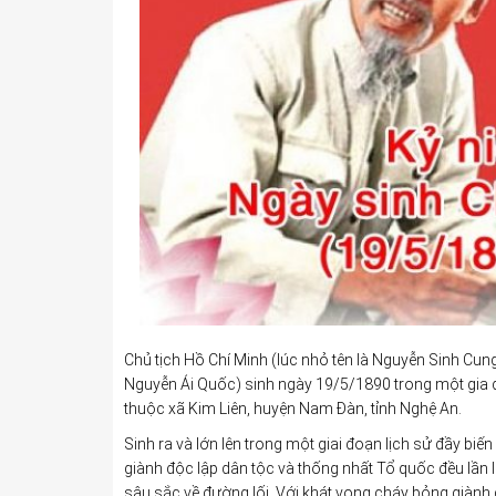
Chủ tịch Hồ Chí Minh (lúc nhỏ tên là Nguyễn Sinh Cung
Nguyễn Ái Quốc) sinh ngày 19/5/1890 trong một gia đ
thuộc xã Kim Liên, huyện Nam Đàn, tỉnh Nghệ An.
Sinh ra và lớn lên trong một giai đoạn lịch sử đầy bi
giành độc lập dân tộc và thống nhất Tổ quốc đều lần
sâu sắc về đường lối. Với khát vọng cháy bỏng giành