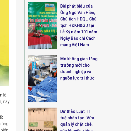
Bài phát biểu của
Ông Ngô Văn Hiền,
Chủ tịch HĐQL, Chủ
tịch HĐKH&GD tại
Lễ Kỷ niệm 101 năm
Ngày Báo chí Cách
mạng Việt Nam
Mở không gian tăng
trưởng mới cho
doanh nghiệp và
nguồn lực tri thức
n là
h, nay
Dự thảo Luật Trí
ất
tuệ nhân tạo: Vừa
hoảng
quản lý chặt chẽ,
biển,
vừa khuyến khích