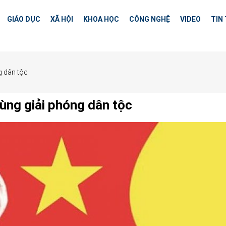
GIÁO DỤC
XÃ HỘI
KHOA HỌC
CÔNG NGHỆ
VIDEO
TIN
g dân tộc
ùng giải phóng dân tộc