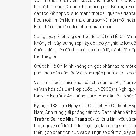
Với tinh thần “thà hy sinh tất cả chứ nhất định không 
tự do”; thực hiện Di chúc thiêng liêng của Người; tr
dân tộc kết hợp với sức mạnh thời đại, quân và dân ta
hoàn toàn miền Nam, thu giang sơn về một mối, hoàn
Bắc, đưa cả nước đi lên chủ nghĩa xã hội.
Sự nghiệp giải phóng dân tộc do Chủ tịch Hồ Chí Minh
Không chỉ vậy, sự nghiệp này còn có ý nghĩa to lớn đố
đường đứng lên đập tan xiềng xích nô lệ, giành độc l
trên thế giới.
Chủ tịch Hồ Chí Minh không chỉ góp phần tạo ra một 
phát triển của dân tộc Việt Nam, góp phần to lớn vào 
Với những cống hiến xuất sắc cho dân tộc Việt Nam và
và Văn hóa của Liên Hợp quốc (UNESCO) ra Nghị quy
tôn vinh Người là Anh hùng giải phóng dân tộc, Nhà vă
Kỷ niệm 133 năm Ngày sinh Chủ tịch Hồ Chí Minh – vị l
Nam, Anh hùng giải phóng dân tộc, Danh nhân văn hóa
Trường Đại học Nha Trang
bày tỏ lòng kính yêu và b
thời, nguyện nỗ lực thi đua học tập, lao động sáng t
triển, góp phần tích cực vào sự nghiệp đổi mới, xây 