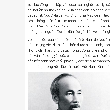
vừa lao động, học tập, vừa quan sát, nghiên cứu lý lu
cội nguồn những khổ đau của nhân dân lao động là ở s
cấp rõ rệt. Người đã đến với Chủ nghĩa Mác-Lênin, ti
Lênin; bằng thiên tài trí tuệ, nhận thức đúng xu thế ph
tháng Mười Nga, Người đã tìm thấy ở đó những vấn đề c
phóng con người; độc lập dân tộc gắn liền với chủ ngh
Với sự ra đời của Đảng Cộng sản Việt Nam do Người s
cách mạng Việt Nam đã cơ bản được hình thành, con
không chỉ khai thông bế tắc trong đường lối giải phón
các vấn đề trọng yếu của cách mạng Việt Nam. Dưới s
gắn kết thành một khối, phát huy cao độ sức mạnh to
thực dân, phong kiến, lập nên nước Việt Nam Dân ch