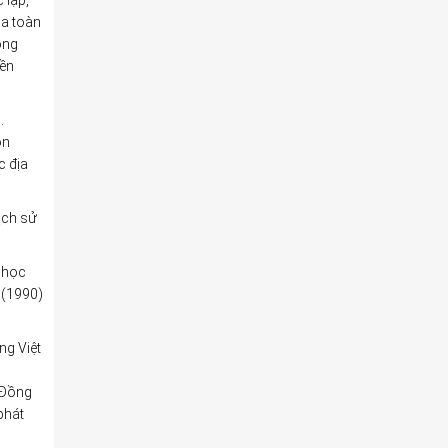
 lập,
ủa toàn
óng
iền
.
on
c địa
ịch sử
a học
 (1990)
ng Việt
. Đồng
phát