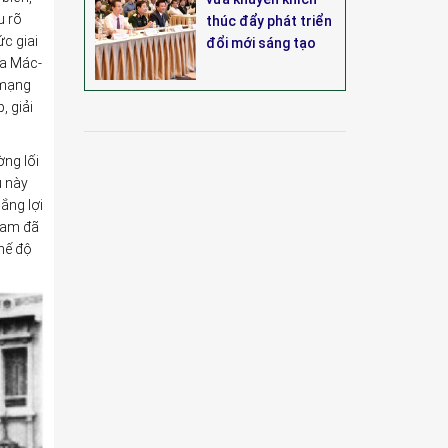
u rõ
thúc đẩy phát triển
c giai
đổi mới sáng tạo
ĩa Mác-
h mạng
, giải
ờng lối
u này
ắng lợi
Nam đã
hế độ