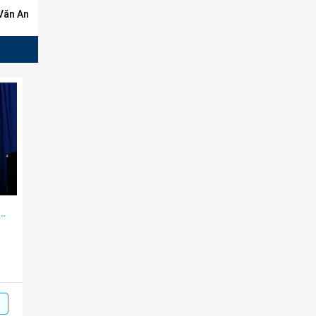
 An
ôn Khuyến học nuôi dưỡng ước mơ
m