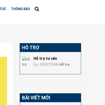
 TỨC
THÔNG BÁO
HỖ TRỢ
Hỗ trợ tư vấn
Gọi: 0824270686
Hỗ trợ
BÀI VIẾT MỚI