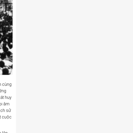
nh cùng
vững
hát huy
ọi âm
ịch sử
t cuộc