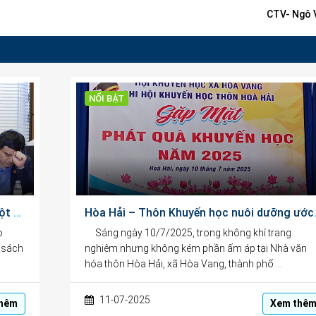
CTV- Ngô Văn
NỔI BẬT
Chủ trương miễn phí sách giáo khoa là một bước tiến, thể hiện bản chất xã hội nhân văn
Hòa Hải – Th
o
Sáng ngày 10/7/2025, trong không khí trang
 sách
nghiêm nhưng không kém phần ấm áp tại Nhà văn
hóa thôn Hòa Hải, xã Hòa Vang, thành phố …
11-07-2025
hêm
Xem thê