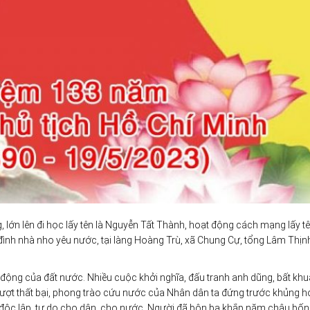
, lớn lên đi học lấy tên là Nguyễn Tất Thành, hoạt động cách mạng lấy tê
ình nhà nho yêu nước, tại làng Hoàng Trù, xã Chung Cự, tổng Lâm Thịn
ến động của đất nước. Nhiều cuộc khởi nghĩa, đấu tranh anh dũng, bất khu
 lượt thất bại, phong trào cứu nước của Nhân dân ta đứng trước khủng 
 độc lập, tự do cho dân, cho nước, Người đã bôn ba khắp năm châu bốn 