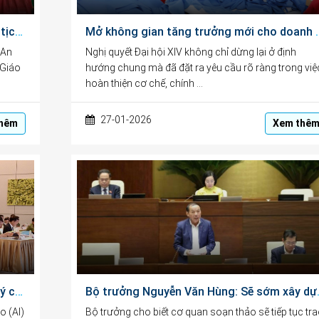
Bài phát biểu của Ông Ngô Văn Hiền, Chủ tịch HĐQL, Chủ tịch HĐKH&GD tại Lễ Kỷ niệm 101 năm Ngày Báo chí Cách mạng Việt Nam
Mở không gian tăng trưởng mới ch
 An
Nghị quyết Đại hội XIV không chỉ dừng lại ở định
 Giáo
hướng chung mà đã đặt ra yêu cầu rõ ràng trong việ
hoàn thiện cơ chế, chính …
27-01-2026
hêm
Xem thê
Dự thảo Luật Trí tuệ nhân tạo: Vừa quản lý chặt chẽ, vừa khuyến khích thúc đẩy phát triển đổi mới sáng tạo
Bộ trưởng Nguyễn Văn 
o (AI)
Bộ trưởng cho biết cơ quan soạn thảo sẽ tiếp tục tr