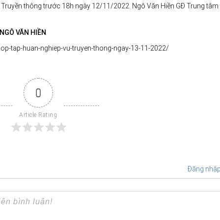
và Truyền thông trước 18h ngày 12/11/2022. Ngô Văn Hiền GĐ Trung tâm
 NGÔ VĂN HIỀN
lop-tap-huan-nghiep-vu-truyen-thong-ngay-13-11-2022/
0
Article Rating
Đăng nhậ