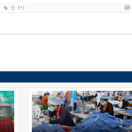
{}
[+]