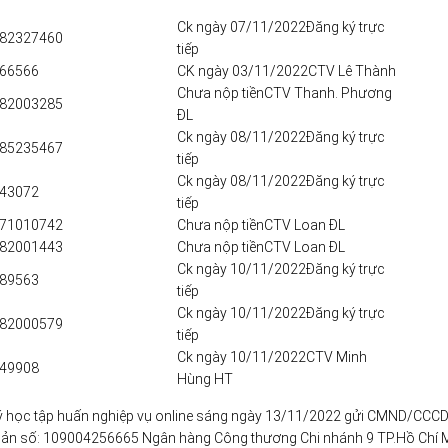
Ck ngày 07/11/2022Đăng ký trực
82327460
tiếp
66566
CK ngày 03/11/2022CTV Lê Thành
Chưa nộp tiềnCTV Thanh. Phương
82003285
ĐL
Ck ngày 08/11/2022Đăng ký trực
85235467
tiếp
Ck ngày 08/11/2022Đăng ký trực
43072
tiếp
71010742
Chưa nộp tiềnCTV Loan ĐL
82001443
Chưa nộp tiềnCTV Loan ĐL
Ck ngày 10/11/2022Đăng ký trực
89563
tiếp
Ck ngày 10/11/2022Đăng ký trực
82000579
tiếp
Ck ngày 10/11/2022CTV Minh
49908
Hùng HT
ký học tập huấn nghiệp vụ online sáng ngày 13/11/2022 gửi CMND/CCC
hoản số: 109004256665 Ngân hàng Công thương Chi nhánh 9 TP.Hồ Chí 