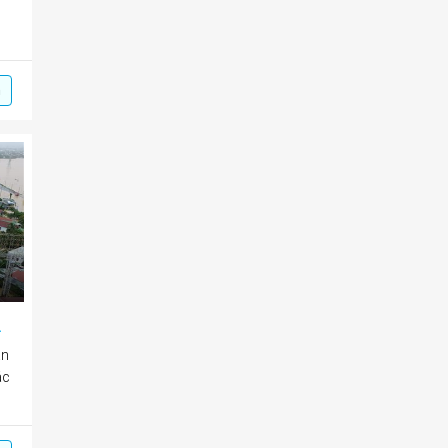
m
 hồ chứa nước
ần
ác