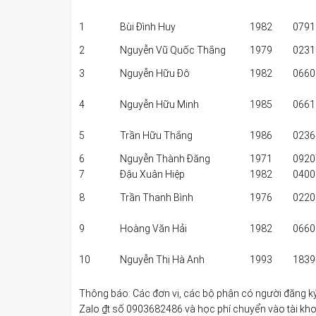
1
Bùi Đình Huy
1982
0791
2
Nguyễn Vũ Quốc Thắng
1979
0231
3
Nguyễn Hữu Đô
1982
0660
4
Nguyễn Hữu Minh
1985
0661
5
Trần Hữu Thắng
1986
0236
6
Nguyễn Thành Đăng
1971
0920
7
Đậu Xuân Hiệp
1982
0400
8
Trần Thanh Bình
1976
0220
9
Hoàng Văn Hải
1982
0660
10
Nguyễn Thị Hà Anh
1993
1839
Thông báo: Các đơn vị, các bộ phận có người đăng 
Zalo ₫t số 0903682486 và học phí chuyển vào tài k