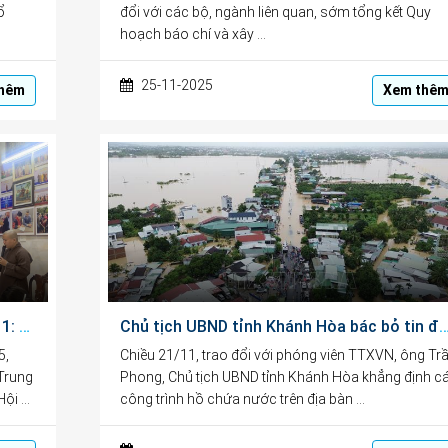
ổ
đổi với các bộ, ngành liên quan, sớm tổng kết Quy
hoạch báo chí và xây …
25-11-2025
hêm
Xem thê
Chào mừng Ngày Nhà giáo Việt Nam 20/11: Trung tâm CEDC tặng quà học sinh vượt khó hiếu học
Chủ tịch UBND tỉnh Khánh Hòa bác bỏ tin đồn thất thiệt về vỡ đập
5,
Chiều 21/11, trao đổi với phóng viên TTXVN, ông Tr
(Trung
Phong, Chủ tịch UBND tỉnh Khánh Hòa khẳng định c
Hội …
công trình hồ chứa nước trên địa bàn …