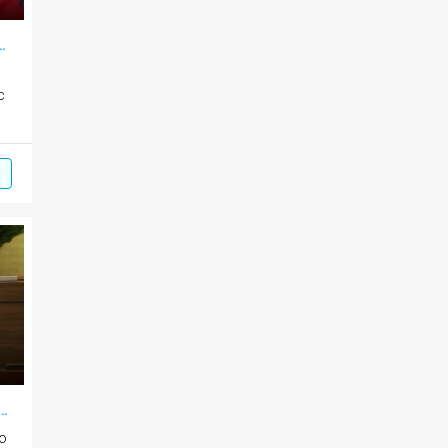
o doanh nghiệp và nguồn lực tri thức
c
m
Hùng: Sẽ sớm xây dựng chiến lược phát triển báo chí
ao