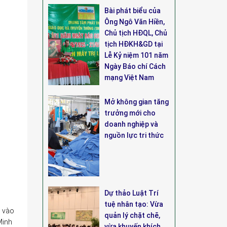
Bài phát biểu của
Ông Ngô Văn Hiền,
Chủ tịch HĐQL, Chủ
tịch HĐKH&GD tại
Lễ Kỷ niệm 101 năm
Ngày Báo chí Cách
mạng Việt Nam
Mở không gian tăng
trưởng mới cho
doanh nghiệp và
nguồn lực tri thức
Dự thảo Luật Trí
tuệ nhân tạo: Vừa
D vào
quản lý chặt chẽ,
Minh
vừa khuyến khích