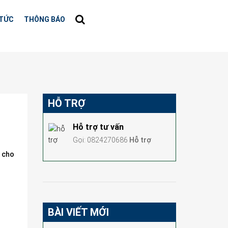
 TỨC
THÔNG BÁO
HỖ TRỢ
Hỗ trợ tư vấn
Gọi: 0824270686
Hỗ trợ
h cho
BÀI VIẾT MỚI