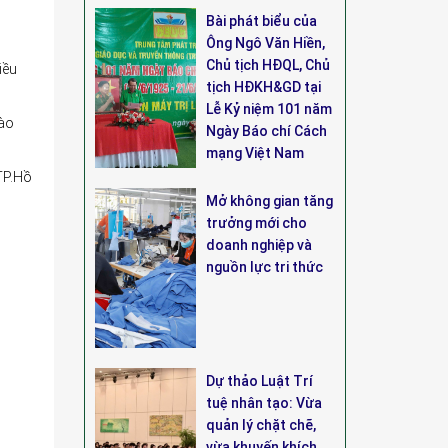
Bài phát biểu của
Ông Ngô Văn Hiền,
Chủ tịch HĐQL, Chủ
iều
tịch HĐKH&GD tại
Lễ Kỷ niệm 101 năm
vào
Ngày Báo chí Cách
mạng Việt Nam
TP.Hồ
Mở không gian tăng
trưởng mới cho
doanh nghiệp và
nguồn lực tri thức
Dự thảo Luật Trí
tuệ nhân tạo: Vừa
quản lý chặt chẽ,
vừa khuyến khích