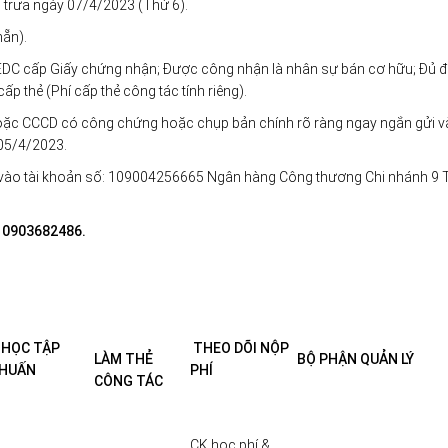
 trưa ngày 07/4/2023 (Thứ 6).
hẵn).
C cấp Giấy chứng nhận; Được công nhận là nhân sự bán cơ hữu; Đủ đ
ấp thẻ (Phí cấp thẻ công tác tính riêng).
ặc CCCD có công chứng hoặc chụp bản chính rõ ràng ngay ngắn gửi 
05/4/2023.
 vào tài khoản số: 109004256665 Ngân hàng Công thương Chi nhánh 9 
số 0903682486.
HỌC TẬP
THEO DÕI NỘP
LÀM THẺ
BỘ PHẬN QUẢN LÝ
HUẤN
PHÍ
CÔNG TÁC
CK học phí &