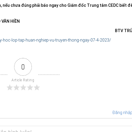
tin, nếu chưa đúng phải báo ngay cho Giám đốc Trung tâm CEDC biết đ
Ô VĂN HIỀN
BTV TRÚ
-hoc-lop-tap-huan-nghiep-vu-truyen-thong-ngay-07-4-2023/
0
Article Rating
Đăng nhậ