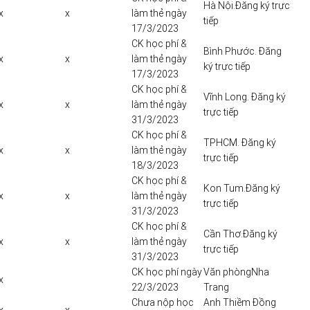
Hà Nội.Đăng ký trực
x
x
làm thẻ ngày
tiếp
17/3/2023
CK học phí &
Bình Phước. Đăng
x
x
làm thẻ ngày
ký trực tiếp
17/3/2023
CK học phí &
Vĩnh Long. Đăng ký
x
x
làm thẻ ngày
trực tiếp
31/3/2023
CK học phí &
TPHCM. Đăng ký
x
x
làm thẻ ngày
trực tiếp
18/3/2023
CK học phí &
Kon Tum.Đăng ký
x
x
làm thẻ ngày
trực tiếp
31/3/2023
CK học phí &
Cần Thơ.Đăng ký
x
x
làm thẻ ngày
trực tiếp
31/3/2023
CK học phí ngày
Văn phòngNha
x
22/3/2023
Trang
Chưa nộp học
Anh Thiềm Đồng