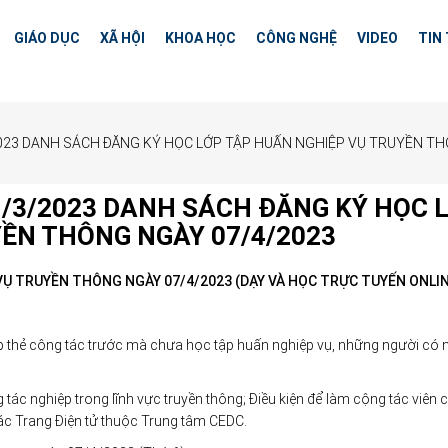
GIÁO DỤC
XÃ HỘI
KHOA HỌC
CÔNG NGHỆ
VIDEO
TIN
3/2023 DANH SÁCH ĐĂNG KÝ HỌC LỚP TẬP HUẤN NGHIỆP VỤ TRUYỀN T
 31/3/2023 DANH SÁCH ĐĂNG KÝ HỌC 
ỀN THÔNG NGÀY 07/4/2023
VỤ TRUYỀN THÔNG NGÀY 07/4/2023
(DẠY VÀ HỌC TRỰC TUYẾN ONLIN
thẻ công tác trước mà chưa học tập huấn nghiệp vụ, những người có 
tác nghiệp trong lĩnh vực truyền thông; Điều kiện để làm cộng tác viên 
ác Trang Điện tử thuộc Trung tâm CEDC.