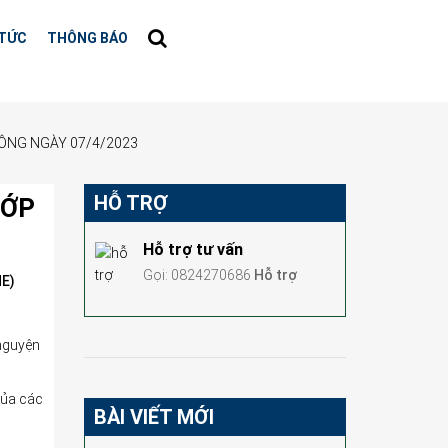
 TỨC
THÔNG BÁO
HÔNG NGÀY 07/4/2023
HỖ TRỢ
LỚP
Hỗ trợ tư vấn
Gọi: 0824270686
Hỗ trợ
E)
nguyện
của các
BÀI VIẾT MỚI