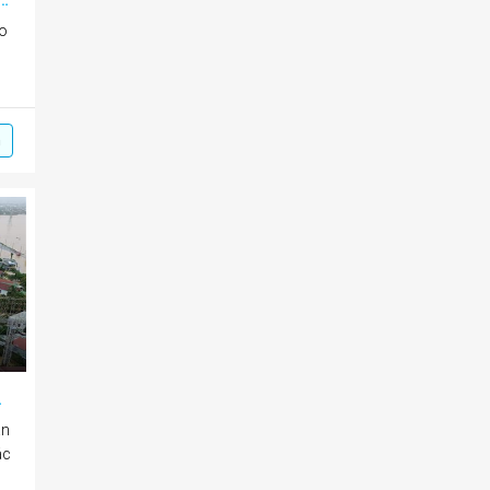
ao
m
 hồ chứa nước
ần
ác