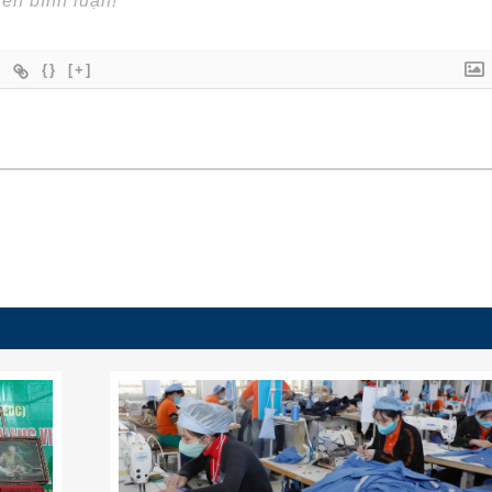
{}
[+]