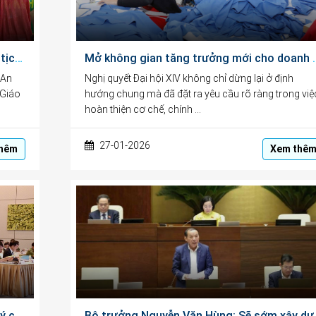
Bài phát biểu của Ông Ngô Văn Hiền, Chủ tịch HĐQL, Chủ tịch HĐKH&GD tại Lễ Kỷ niệm 101 năm Ngày Báo chí Cách mạng Việt Nam
Mở không gian tăng trưởng mới ch
 An
Nghị quyết Đại hội XIV không chỉ dừng lại ở định
 Giáo
hướng chung mà đã đặt ra yêu cầu rõ ràng trong việ
hoàn thiện cơ chế, chính …
27-01-2026
hêm
Xem thê
Dự thảo Luật Trí tuệ nhân tạo: Vừa quản lý chặt chẽ, vừa khuyến khích thúc đẩy phát triển đổi mới sáng tạo
Bộ trưởng Nguyễn Văn 