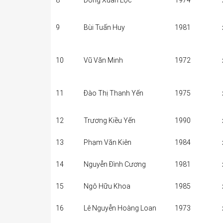
8
Đồng Xuân Lộc
1974
9
Bùi Tuấn Huy
1981
10
Vũ Văn Minh
1972
11
Đào Thị Thanh Yến
1975
12
Trương Kiều Yến
1990
13
Phạm Văn Kiên
1984
14
Nguyễn Đình Cương
1981
15
Ngô Hữu Khoa
1985
16
Lê Nguyễn Hoàng Loan
1973