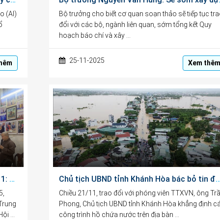
o (AI)
Bộ trưởng cho biết cơ quan soạn thảo sẽ tiếp tục tr
ổ
đổi với các bộ, ngành liên quan, sớm tổng kết Quy
hoạch báo chí và xây …
25-11-2025
hêm
Xem thê
Chào mừng Ngày Nhà giáo Việt Nam 20/11: Trung tâm CEDC tặng quà học sinh vượt khó hiếu học
Chủ tịch UBND tỉnh Khánh Hòa bác bỏ tin đồn thất thiệt về vỡ đập
5,
Chiều 21/11, trao đổi với phóng viên TTXVN, ông Tr
(Trung
Phong, Chủ tịch UBND tỉnh Khánh Hòa khẳng định c
Hội …
công trình hồ chứa nước trên địa bàn …