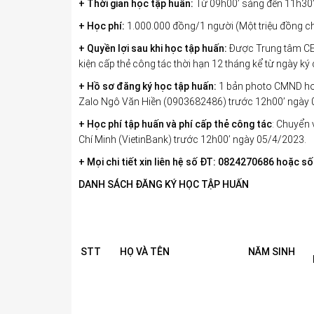
+ Thời gian học tập huấn:
Từ 09h00’ sáng đến 11h30’
+ Học phí:
1.000.000 đồng/1 người (Một triệu đồng c
+ Quyền lợi sau khi học tập huấn:
Được Trung tâm CED
kiện cấp thẻ công tác thời hạn 12 tháng kể từ ngày ký c
+ Hồ sơ đăng ký học tập huấn:
1 bản photo CMND ho
Zalo Ngô Văn Hiền (0903682486) trước 12h00’ ngày 
+ Học phí tập huấn và phí cấp thẻ công tác
: Chuyển
Chí Minh (VietinBank) trước 12h00’ ngày 05/4/2023.
+ Mọi chi tiết xin liên hệ số ĐT: 0824270686 hoặc 
DANH SÁCH ĐĂNG KÝ HỌC TẬP HUẤN
STT
HỌ VÀ TÊN
NĂM SINH