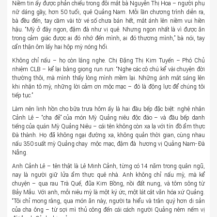
Niềm tin ấy được phản chiếu trong đôi mắt bà Nguyễn Thị Hoa – người phụ
nữ dáng gầy, hơn 50 tuổi, quê Quảng Nam. Mỗi lần chương trình diễn ra,
bà đều đến, tay cầm vài tờ vé số chưa bán hết, mắt ánh lên niềm vui hiền
hậu. “Mỳ ở đây ngon, đậm đà như vị quê. Nhưng ngon nhất là vì được ăn
trong cảm giác được ai đó nhớ đến mình, ai đó thương mình,” bà nói, tay
cẩn thận ôm lấy hai hộp mỳ nóng hổi.
Không chỉ nấu – họ còn lắng nghe. Chị Đặng Thị Kim Tuyến – Phó Chủ
nhiệm CLB – kể lại bằng giọng run run: “Nghe các cô chú kể vài chuyện đời
thường thôi, mà mình thấy lòng mình mềm lại. Những ánh mắt sáng lên
khi nhận tô mỳ, những lời cảm ơn mộc mạc – đó là động lực để chúng tôi
tiếp tục.”
Làm nên linh hồn cho bữa trưa hôm ấy là hai đầu bếp đặc biệt: nghệ nhân
Cảnh Lê – “cha đẻ” của món Mỳ Quảng niêu độc đáo – và đầu bếp danh
tiếng của quán Mỳ Quảng Niêu – cái tên không còn xa lạ với tín đồ ẩm thực
Đà thành. Họ đã không ngại đường xa, không quản thời gian, cùng nhau
nấu 350 suất mỳ Quảng chay mộc mạc, đậm đà hương vị Quảng Nam- Đà
Nẵng.
Anh Cảnh Lê – tên thật là Lê Minh Cảnh, từng có 14 năm trong quân ngũ,
nay là người giữ lửa ẩm thực quê nhà. Anh không chỉ nấu mỳ, mà kể
chuyện – qua rau Trà Quế, đũa Kim Bồng, nồi đất nung, và tôm sông từ
Bảy Mẫu. Với anh, mỗi niêu mỳ là một ký ức, một lát cắt văn hóa xứ Quảng.
“Tôi chỉ mong rằng, qua món ăn này, người ta hiểu và trân quý hơn di sản
của cha ông – từ sợi mì thủ công đến cái cách người Quảng nêm nếm vị