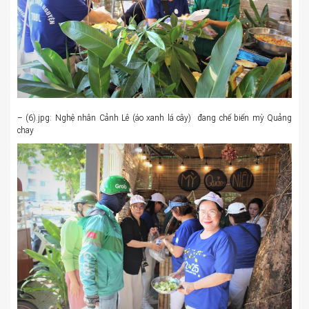
– (6).jpg: Nghệ nhân Cảnh Lê (áo xanh lá cây) đang chế biến mỳ Quảng
chay