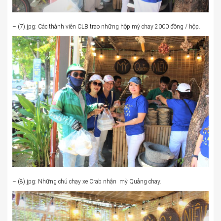
– (7).jpg: Các thành viên CLB trao những hộp mỳ chay 2000 đồng / hộp.
– (8).jpg: Những chú chạy xe Crab nhận mỳ Quảng chay.