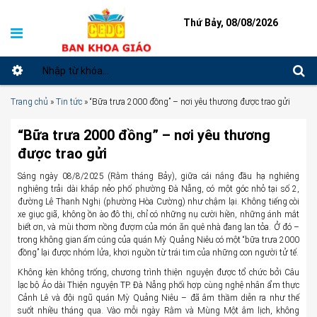
Thứ Bảy, 08/08/2026
Trang chủ
»
Tin tức
»
“Bữa trưa 2000 đồng” – nơi yêu thương được trao gửi
“Bữa trưa 2000 đồng” – nơi yêu thương
được trao gửi
Sáng ngày 08/8/2025 (Rằm tháng Bảy), giữa cái nắng đầu hạ nghiêng
nghiêng trải dài khắp nẻo phố phường Đà Nẵng, có một góc nhỏ tại số 2,
đường Lê Thanh Nghị (phường Hòa Cường) như chậm lại. Không tiếng còi
xe giục giã, không ồn ào đô thị, chỉ có những nụ cười hiền, những ánh mắt
biết ơn, và mùi thơm nồng đượm của món ăn quê nhà đang lan tỏa. Ở đó –
trong không gian ấm cúng của quán Mỳ Quảng Niêu có một “bữa trưa 2000
đồng” lại được nhóm lửa, khơi nguồn từ trái tim của những con người tử tế.
Không kèn không trống, chương trình thiện nguyện được tổ chức bởi Câu
lạc bộ Áo dài Thiện nguyện TP. Đà Nẵng phối hợp cùng nghệ nhân ẩm thực
Cảnh Lê và đội ngũ quán Mỳ Quảng Niêu – đã âm thầm diễn ra như thế
suốt nhiều tháng qua. Vào mỗi ngày Rằm và Mùng Một âm lịch, không