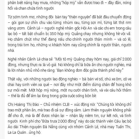
phân biệt nắng hay mưa, những “hộp mỳ” vẫn được trao đi – đầy đặn, nóng
hổi và chan chứa tình người.
Từ sớm tinh mơ, những đôi bàn tay “thiện nguyện” đã bắt đầu chuyển động
– gói gọn sự chỉn chu vào từng nhúm rau, từng sợi mì, từng lát thịt rim
vàng ươm. Cảnh Lê – người nghệ nhân gốc Hội An và các chị em trong câu
lạc bộ – tất bật chuẩn bị 350 hộp mỳ Quảng chay nhưng không hề vội vã.
Họ chăm chút như thể đang nấu cho chính người thân mình – và có lẽ,
trong trái tim họ, những vị khách hôm nay cũng chính là người thân, người
nhà.
Nghệ nhân Cảnh Lê chia sẻ: “Mỗi tô mỳ Quảng chay hôm nay, giá chỉ 2000
đồng, nhưng thực ra là vô giá. Nó không chỉ là bữa ăn cho người nghèo, mà
là lời nhắn nhủ nhỏ nhẹ rằng: ‘Bạn không đơn độc giữa thành phố này.’”
Thật vậy, với những người lao động nghèo – bà bán vé số, chú xe ôm, cô ve
chai hay sinh viên xa quê – nơi đây như một điểm dừng chân để hong khô
sự mỏi mệt. Một hộp mỳ nóng, một nụ cười chân tình, và vài câu hỏi thăm
– thế là đủ để ấm lại lòng trong giữa cuộc sống bộn bề.
Chị Hoàng Thị Đào – Chủ nhiệm CLB – xúc động nói: “Chúng tôi không chỉ
trao một phần ăn, mà trao đi cả sự đồng cảm. Làm thiện nguyện không phải
để cho đi, mà là để được nhận lại – nhận lấy niềm tin, sự kết nối, và tình
người. Kinh phí cho “Bữa trưa 2000 đồng” này do các thành viên Câu lạc bộ
Áo dài Thiện nguyện Đà Nẵng cùng với nhóm Cảnh Lê, nhà may Tuấn Thi,
La La Quán…ủng hộ.