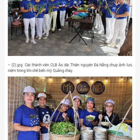
– (2).jpg: Các thành viên CLB Áo dài Thiện nguyện Đà Nẵng chụp ảnh lưu
niệm trong khi chế biến mỳ Quảng chay.