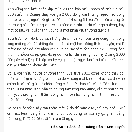
đời,” anh Cảnh chia sẻ.
Anh cũng cho biết, nhân dịp mùa Vu Lan báo hiếu, nhóm sẽ tiếp tục nấu
300 suất mỳ Quảng chay với giá 2.000 đồng dành tặng người lao động
nghèo, ve chai, người vô gia cư. “Chi phí khoảng 3 triệu đồng, nên chúng tôi
rất mong có thêm sự góp sức – không cần nhiều, chỉ vài nghìn đồng, hay
một bó rau, vài quả chanh… cũng là một phần yêu thương quý giá.”
Bữa trưa hôm đó khép lại, nhưng dư âm thì vẫn còn lắng đọng mãi trong
lòng mỗi người. Đó không đơn thuần là một hoạt động thiện nguyện, mà là
một cuộc gặp gỡ đầy nhân văn giữa những tâm hồn đồng điệu. Trong lòng
thành phố sôi động, giữa dòng đời hối hả, thì những hộp mỳ Quảng 2000
đồng ấy vẫn lặng lẽ thắp lên hy vọng – một ngọn lửa âm ỉ của nghĩa tình,
của yêu thương không điều kiện.
Có lẽ, với nhiều người, chương trình “Bữa trưa 2000 đồng” không thay đổi
được cả thế giới. Nhưng với một ai đó – trong một khoảnh khắc nào đó – nó
chính là cả thế giới. Là chốn dừng chân giữa bao vất vả, là điểm tựa tinh
thần, là lời nhắc rằng: vẫn có những tấm lòng bao dung, vẫn có những trái
tim yêu thương, âm thầm đồng hành bên họ trong hành trình mưu sinh
giữa đời thường.
Và nếu cuộc sống này cần thêm một lý do để mỉm cười, thì hãy nhớ – chỉ
cần một bữa trưa giản dị, chan chút nước dùng, vài sợi mỳ gói ghém bằng
tấm lòng, là đã đủ để sưởi ấm cả một ngày.
Tiên Sa – Cảnh Lê – Hoàng Đào – Kim Tuyến