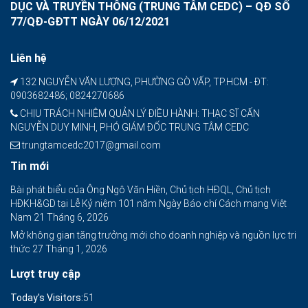
DỤC VÀ TRUYỀN THÔNG (TRUNG TÂM CEDC) – QĐ SỐ
77/QĐ-GĐTT NGÀY 06/12/2021
Liên hệ
132 NGUYỄN VĂN LƯỢNG, PHƯỜNG GÒ VẤP, TP.HCM - ĐT:
0903682486; 0824270686
CHỊU TRÁCH NHIỆM QUẢN LÝ ĐIỀU HÀNH: THẠC SĨ CẤN
NGUYỄN DUY MINH, PHÓ GIÁM ĐỐC TRUNG TÂM CEDC
trungtamcedc2017@gmail.com
Tin mới
Bài phát biểu của Ông Ngô Văn Hiền, Chủ tịch HĐQL, Chủ tịch
HĐKH&GD tại Lễ Kỷ niệm 101 năm Ngày Báo chí Cách mạng Việt
Nam
21 Tháng 6, 2026
Mở không gian tăng trưởng mới cho doanh nghiệp và nguồn lực tri
thức
27 Tháng 1, 2026
Lượt truy cập
Today's Visitors:
51