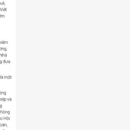
uệ,
Việt
hêm
nhiệm
ơng,
 Nhà
ng đưa
 là một
công
hiệp và
ng
 phòng
ạo Hội
đoàn,