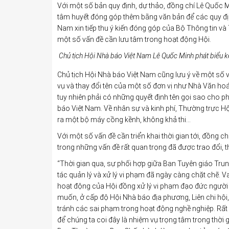
Với một số bản quy định, dự thảo, đồng chí Lê Quốc Mi
tâm huyết đóng góp thêm bằng văn bản để các quy đị
Nam xin tiếp thu ý kiến đóng góp của Bộ Thông tin v
một số vấn đề cần lưu tâm trong hoạt động Hội.
Chủ tịch Hội Nhà báo Việt Nam Lê Quốc Minh phát biểu kế
Chủ tịch Hội Nhà báo Việt Nam cũng lưu ý về một số v
vụ và thay đổi tên của một số đơn vị như Nhà Văn hoá
tuy nhiên phải có những quyết định tên gọi sao cho 
báo Việt Nam. Về nhân sự và kinh phí, Thường trực Hội
ra một bộ máy cồng kềnh, không khả thi…
Với một số vấn đề cần triển khai thời gian tới, đồng
trong những vấn đề rất quan trọng đã được trao đổi, th
“Thời gian qua, sự phối hợp giữa Ban Tuyên giáo Tru
tác quản lý và xử lý vi phạm đã ngày càng chặt chẽ. 
hoạt động của Hội đồng xử lý vi phạm đạo đức người
muốn, ở cấp độ Hội Nhà báo địa phương, Liên chi hội
tránh các sai phạm trong hoạt động nghề nghiệp. Rấ
để chúng ta coi đây là nhiệm vụ trọng tâm trong thời g