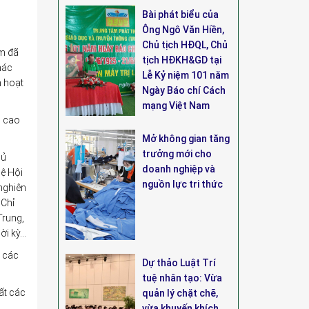
Bài phát biểu của
Ông Ngô Văn Hiền,
Chủ tịch HĐQL, Chủ
am đã
tịch HĐKH&GD tại
hác
Lễ Kỷ niệm 101 năm
h hoạt
Ngày Báo chí Cách
mạng Việt Nam
g cao
Mở không gian tăng
trưởng mới cho
hủ
doanh nghiệp và
lệ Hội
nguồn lực tri thức
 nghiên
 Chỉ
Trung,
ời kỳ…
, các
Dự thảo Luật Trí
tuệ nhân tạo: Vừa
ất các
quản lý chặt chẽ,
vừa khuyến khích