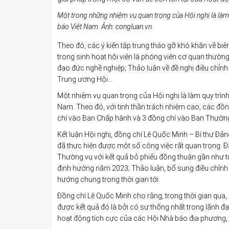
Một trong những nhiệm vụ quan trọng của Hội nghị là là
báo Việt Nam
. Ảnh: congluan.vn.
Theo đó, các ý kiến tập trung tháo gỡ khó khăn về bi
trong sinh hoạt hội viên là phóng viên cơ quan thường
đạo đức nghề nghiệp; Thảo luận về đề nghị điều chỉn
Trung ương Hội…
Một nhiệm vụ quan trọng của Hội nghị là làm quy trì
Nam. Theo đó, với tinh thần trách nhiệm cao, các đồn
chí vào Ban Chấp hành và 3 đồng chí vào Ban Thường
Kết luận Hội nghị, đồng chí Lê Quốc Minh – Bí thư Đ
đã thực hiện được một số công việc rất quan trọng. Đ
Thường vụ với kết quả bỏ phiếu đồng thuận gần như tu
định hướng năm 2023; Thảo luận, bổ sung điều chỉnh
hướng chung trong thời gian tới.
Đồng chí Lê Quốc Minh cho rằng, trong thời gian qua
được kết quả đó là bởi có sự thống nhất trong lãnh 
hoạt động tích cực của các Hội Nhà báo địa phương, Li