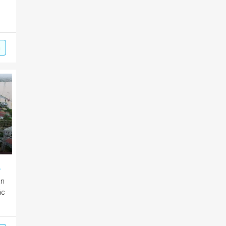
m
 hồ chứa nước
ần
ác