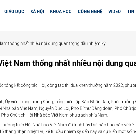
GIÁO DỤC
XÃ HỘI
KHOA HỌC
CÔNG NGHỆ
VIDEO
TIN
Nam thống nhất nhiều nội dung quan trọng đầu nhiệm kỳ
iệt Nam thống nhất nhiều nội dung qu
ốc tổng kết công tác Hội, công tác thi đua khen thưởng năm 2022, phươ
nh, Ủy viên Trung ương Đảng, Tổng biên tập Báo Nhân Dân, Phó Trưởng
ội Nhà báo Việt Nam; Nguyễn Đức Lợi, Phó Bí thư Đảng đoàn, Phó Chủ tị
 Phó Chủ tịch Hội Nhà báo Việt Nam phụ trách phía Nam.
 Thường trực Hội Nhà báo Việt Nam đã trình bày Dự thảo báo cáo về kết
15 tháng nhận nhiệm vụ kể từ đầu nhiệm kỳ đến nay và dự kiến một số n