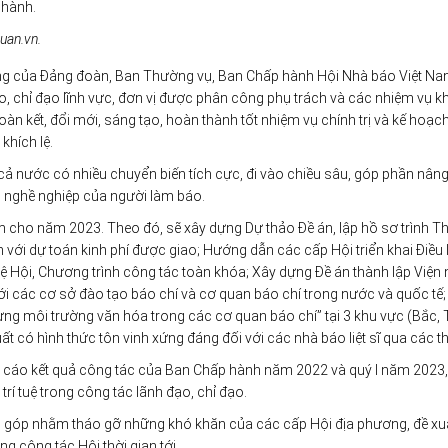
 hành.
luan.vn.
ương của Đảng đoàn, Ban Thường vụ, Ban Chấp hành Hội Nhà báo Việt N
ạo, chỉ đạo lĩnh vực, đơn vị được phân công phụ trách và các nhiệm vụ k
àn kết, đổi mới, sáng tạo, hoàn thành tốt nhiệm vụ chính trị và kế hoạc
khích lệ.
 cả nước có nhiều chuyển biến tích cực, đi vào chiều sâu, góp phần nân
hội, nghề nghiệp của người làm báo.
m cho năm 2023. Theo đó, sẽ xây dựng Dự thảo Đề án, lập hồ sơ trình T
với dự toán kinh phí được giao; Hướng dẫn các cấp Hội triển khai Điều 
 lệ Hội, Chương trình công tác toàn khóa; Xây dựng Đề án thành lập Viện
 với các cơ sở đào tạo báo chí và cơ quan báo chí trong nước và quốc tế;
dựng môi trường văn hóa trong các cơ quan báo chí” tại 3 khu vực (Bắc, 
có hình thức tôn vinh xứng đáng đối với các nhà báo liệt sĩ qua các th
áo cáo kết quả công tác của Ban Chấp hành năm 2022 và quý I năm 2023
 trí tuệ trong công tác lãnh đạo, chỉ đạo.
đóng góp nhằm tháo gỡ những khó khăn của các cấp Hội địa phương, đề xu
g công tác Hội thời gian tới.