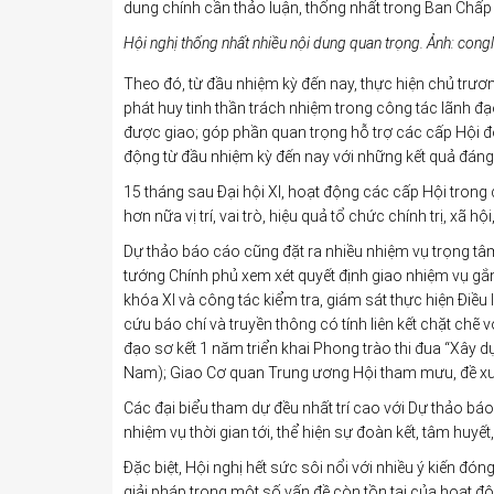
dung chính cần thảo luận, thống nhất trong Ban Chấp
Hội nghị thống nhất nhiều nội dung quan trọng
. Ảnh: cong
Theo đó, từ đầu nhiệm kỳ đến nay, thực hiện chủ tr
phát huy tinh thần trách nhiệm trong công tác lãnh đ
được giao; góp phần quan trọng hỗ trợ các cấp Hội đo
động từ đầu nhiệm kỳ đến nay với những kết quả đáng 
15 tháng sau Đại hội XI, hoạt động các cấp Hội trong
hơn nữa vị trí, vai trò, hiệu quả tổ chức chính trị, xã 
Dự thảo báo cáo cũng đặt ra nhiều nhiệm vụ trọng tâ
tướng Chính phủ xem xét quyết định giao nhiệm vụ gắn 
khóa XI và công tác kiểm tra, giám sát thực hiện Điều
cứu báo chí và truyền thông có tính liên kết chặt chẽ
đạo sơ kết 1 năm triển khai Phong trào thi đua “Xây 
Nam); Giao Cơ quan Trung ương Hội tham mưu, đề xuất 
Các đại biểu tham dự đều nhất trí cao với Dự thảo b
nhiệm vụ thời gian tới, thể hiện sự đoàn kết, tâm huyết,
Đặc biệt, Hội nghị hết sức sôi nổi với nhiều ý kiến 
giải pháp trong một số vấn đề còn tồn tại của hoạt độn