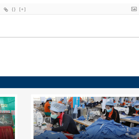
{}
[+]