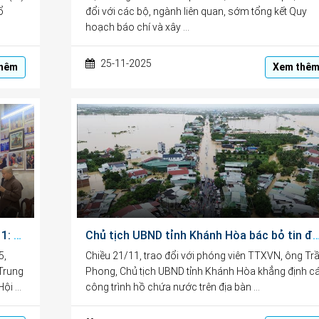
ổ
đổi với các bộ, ngành liên quan, sớm tổng kết Quy
hoạch báo chí và xây …
25-11-2025
hêm
Xem thê
Chào mừng Ngày Nhà giáo Việt Nam 20/11: Trung tâm CEDC tặng quà học sinh vượt khó hiếu học
Chủ tịch UBND tỉnh Khánh Hòa bác bỏ tin đồn thất thiệt về vỡ đập
5,
Chiều 21/11, trao đổi với phóng viên TTXVN, ông Tr
(Trung
Phong, Chủ tịch UBND tỉnh Khánh Hòa khẳng định c
Hội …
công trình hồ chứa nước trên địa bàn …