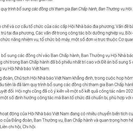
m quy trình bổ sung các đồng chí tham gia Ban Chấp hành, Ban Thường vụ Hội
ên chế và cơ cấu tổ chức của các cấp Hội Nhà báo địa phương; Vấn đề b
 trú tại địa phương, Các vấn đề trong công tác bồi dưỡng nghiệp vụ; Bồ
h chức năng nhiệm vụ, tổ chức bộ máy, một số đơn vị trực thuộc Cơ qua
nh bổ sung các đồng chí vào Ban Chấp hành, Ban Thường vụ Hội Nhà báo
g chí trong Ban Chấp hành đã bỏ phiếu nhất trí cao với Đề án bổ sung 5
 vụ Hội Nhà báo Việt Nam.
ảng đoàn, Chủ tịch Hội Nhà báo Việt Nam khẳng định, trong cuộc họp hô
ầu tiên là đã làm quy trình bổ sung các đồng chí tham gia Ban Chấp hàn
yệt đối. Hội nghị cũng đã có ý kiến về một số kết quả công tác năm 20
 một số định hướng công tác mà Ban tổ chức đã chuẩn bị, phù hợp với 
, hoạt động của Hội Nhà báo Việt Nam đang có nhiều chuyển biến tích cự
đạo của Đảng đoàn, Ban Thường vụ, Ban Chấp hành và quan trọng hơn hết
ên chi hội, Chi hội.