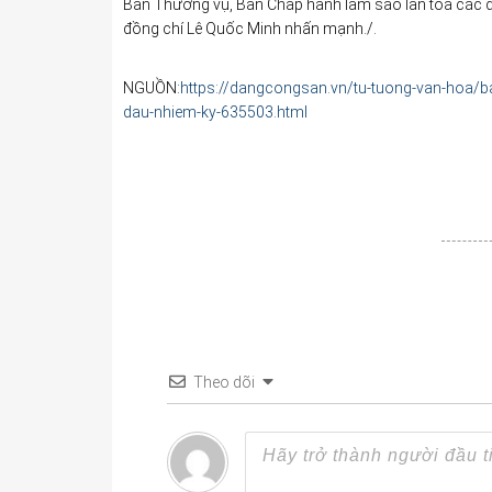
Ban Thường vụ, Ban Chấp hành làm sao lan tỏa các đị
đồng chí Lê Quốc Minh nhấn mạnh./.
NGUỒN:
https://dangcongsan.vn/tu-tuong-van-hoa/ba
dau-nhiem-ky-635503.html
Theo dõi