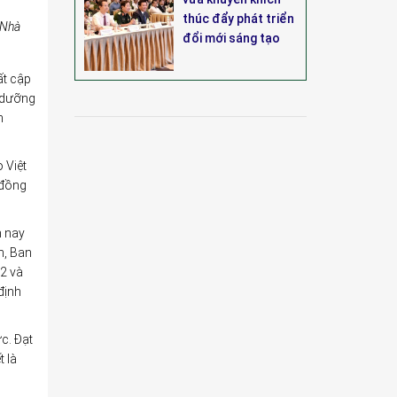
thúc đẩy phát triển
 Nhà
đổi mới sáng tạo
ất cập
i dưỡng
n
 Việt
 đồng
m nay
h, Ban
22 và
định
c. Đạt
 là