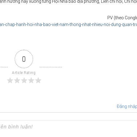
nh hướng này xuống từng Hội Nhà báo địa phương, Liên chi hội, Chi hội
PV (theo Congl
n-chap-hanh-hoi-nha-bao-viet-nam-thong-nhat-nhieu-noi-dung-quan-tr
0
Article Rating
Đăng nhậ