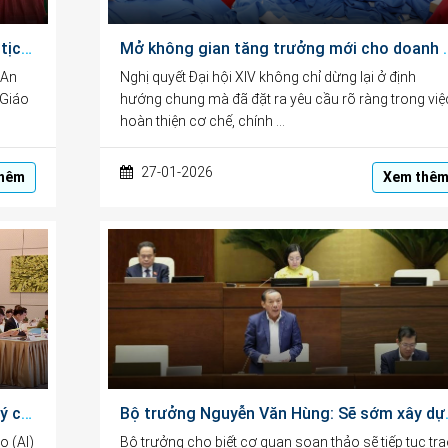
Bài phát biểu của Ông Ngô Văn Hiền, Chủ tịch HĐQL, Chủ tịch HĐKH&GD tại Lễ Kỷ niệm 101 năm Ngày Báo chí Cách mạng Việt Nam
Mở không gian tăng trưởng mới ch
 An
Nghị quyết Đại hội XIV không chỉ dừng lại ở định
 Giáo
hướng chung mà đã đặt ra yêu cầu rõ ràng trong việ
hoàn thiện cơ chế, chính …
27-01-2026
hêm
Xem thê
Dự thảo Luật Trí tuệ nhân tạo: Vừa quản lý chặt chẽ, vừa khuyến khích thúc đẩy phát triển đổi mới sáng tạo
Bộ trưởng Nguyễn Văn 
o (AI)
Bộ trưởng cho biết cơ quan soạn thảo sẽ tiếp tục tr