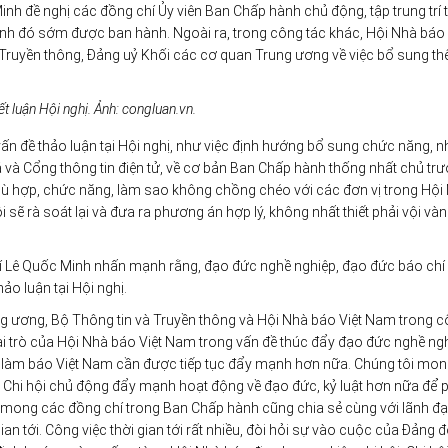
nh đề nghị các đồng chí Ủy viên Ban Chấp hành chủ động, tập trung trí t
nh đó sớm được ban hành. Ngoài ra, trong công tác khác, Hội Nhà báo 
à Truyền thông, Đảng uỷ Khối các cơ quan Trung ương về việc bổ sung t
t luận Hội nghị
. Ảnh: congluan.vn.
ấn đề thảo luận tại Hội nghị, như việc định hướng bổ sung chức năng, 
 và Cổng thông tin điện tử, về cơ bản Ban Chấp hành thống nhất chủ trư
phù hợp, chức năng, làm sao không chồng chéo với các đơn vị trong Hội
 sẽ rà soát lại và đưa ra phương án hợp lý, không nhất thiết phải vội và
 chí Lê Quốc Minh nhấn mạnh rằng, đạo đức nghề nghiệp, đạo đức báo chí
ảo luận tại Hội nghị.
ng ương, Bộ Thông tin và Truyền thông và Hội Nhà báo Việt Nam trong 
Vai trò của Hội Nhà báo Việt Nam trong vấn đề thúc đẩy đạo đức nghề ng
 làm báo Việt Nam cần được tiếp tục đẩy mạnh hơn nữa. Chúng tôi mo
, Chi hội chủ động đẩy mạnh hoạt động về đạo đức, kỷ luật hơn nữa để
t mong các đồng chí trong Ban Chấp hành cũng chia sẻ cùng với lãnh đ
ian tới. Công việc thời gian tới rất nhiều, đòi hỏi sự vào cuộc của Đảng 