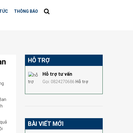
 TỨC
THÔNG BÁO
HỖ TRỢ
an
Hỗ trợ tư vấn
Gọi: 0824270686
Hỗ trợ
ng
 Ban
ch
 quả
BÀI VIẾT MỚI
ội