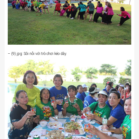
– (9).jpg: Sôi nỗi với trò chơi kéo dây.