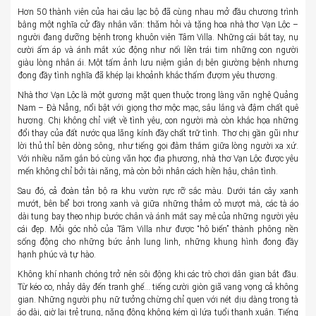
Hơn 50 thành viên của hai câu lạc bộ đã cùng nhau mở đầu chương trình
bằng một nghĩa cử đầy nhân văn: thăm hỏi và tặng hoa nhà thơ Vạn Lộc –
người đang dưỡng bệnh trong khuôn viên Tâm Villa. Những cái bắt tay, nụ
cười ấm áp và ánh mắt xúc động như nối liền trái tim những con người
giàu lòng nhân ái. Một tấm ảnh lưu niệm giản dị bên giường bệnh nhưng
đong đầy tình nghĩa đã khép lại khoảnh khắc thấm đượm yêu thương.
Nhà thơ Vạn Lộc là một gương mặt quen thuộc trong làng văn nghệ Quảng
Nam – Đà Nẵng, nổi bật với giọng thơ mộc mạc, sâu lắng và đậm chất quê
hương. Chị không chỉ viết về tình yêu, con người mà còn khắc họa những
đổi thay của đất nước qua lăng kính đầy chất trữ tình. Thơ chị gần gũi như
lời thủ thỉ bên dòng sông, như tiếng gọi đằm thắm giữa lòng người xa xứ.
Với nhiều năm gắn bó cùng văn học địa phương, nhà thơ Vạn Lộc được yêu
mến không chỉ bởi tài năng, mà còn bởi nhân cách hiền hậu, chân tình.
Sau đó, cả đoàn tản bộ ra khu vườn rực rỡ sắc màu. Dưới tán cây xanh
mướt, bên bể bơi trong xanh và giữa những thảm cỏ mượt mà, các tà áo
dài tung bay theo nhịp bước chân và ánh mắt say mê của những người yêu
cái đẹp. Mỗi góc nhỏ của Tâm Villa như được “hô biến” thành phông nền
sống động cho những bức ảnh lung linh, những khung hình đong đầy
hạnh phúc và tự hào.
Không khí nhanh chóng trở nên sôi động khi các trò chơi dân gian bắt đầu.
Từ kéo co, nhảy dây đến tranh ghế… tiếng cười giòn giã vang vọng cả không
gian. Những người phụ nữ tưởng chừng chỉ quen với nét dịu dàng trong tà
áo dài, giờ lại trẻ trung, năng động không kém gì lứa tuổi thanh xuân. Tiếng