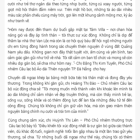
cười như trẻ thơ ngân dài theo từng nhịp bước, từng cú xoay người, từng
giọt mồ hôi thấm đẫm niềm vui. Trên mặt hồ bơi, những tà áo dài nhiều
màu sắc phản chiếu cùng mây trời, gợi lên một khung cảnh mộng mơ, kỳ ảo
như tranh vẽ.
“Hôm nay được đến tham dự buổi gặp mặt tại Tâm Villa – nơi chan hòa
nắng gió và đầy ắp tình thân – tôi thực sự xúc động. Không chỉ là dịp để
thăm lại nhà thơ Vạn Lộc mà còn là cơ hội quý báu để hội ngộ những người
chị em từng đồng hành trong các chuyến thiện nguyện ở vùng đất Quảng
Nam yêu dấu. Không gian nơi đây thật tuyệt vời, ấm cúng và yên bình, tạo
cảm giác gần gũi như trở về nhà. Tôi rất cảm ơn ban tổ chức và mong sẽ còn
nhiều dịp gắn bó, sẻ chia như hôm nay…”- Chị Đặng Thị Kim Tuyến, Phó Chủ
nhiệm Câu lạc bộ Áo dài Thiện nguyện TP. Đà Nẵng cho hay.
Chuyến dã ngoại khép lại bằng một bữa tiệc trà thân mật và đong đầy yêu
thương. Trong không khí gần gũi, chị Hoàng Thị Đào – Chủ nhiệm Câu lạc
bộ xúc động chia sẻ: “Tôi mong muốn mỗi thành viên khi khoác lên mình tà
áo dài không chỉ cảm nhận vẻ đẹp truyền thống, mà còn thấy mình trẻ lại,
sống vui, sống khỏe và có thêm động lực để lan tỏa những điều tử tế đến
cộng đồng. Chúng tôi không chỉ gìn giữ văn hóa, mà còn gieo mầm thiện
nguyện bằng chính nụ cười và trái tim của mình.”
Cùng chung cảm xúc, chị Huỳnh Thị Liên – Phó Chủ nhiệm thường trực
Câu lạc bộ bày tỏ: “Điều khiến tôi xúc động nhất là sự gắn bó giữa các thành
viên, dù khác độ tuổi, ngành nghề. Mỗi lần gặp nhau là một lần trao gửi yêu
thương, sẻ chia. Từ những buổi dã ngoại như thế này, chúng tôi có thêm