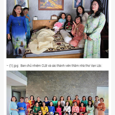
– (1).jpg: Ban chủ nhiệm CLB và các thành viên thăm nhà thơ Vạn Lộc.