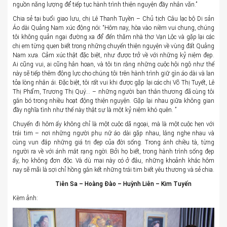
nguồn năng lượng để tiếp tục hành trình thiện nguyện đầy nhân văn.”
Chia sẻ tại buổi giao lưu, chị Lê Thanh Tuyền – Chủ tịch Câu lạc bộ Di sản
Áo dài Quảng Nam xúc động nói: “Hôm nay, hòa vào niềm vui chung, chúng
tôi không quản ngại đường xa để đến thăm nhà thơ Vạn Lộc và gặp lại các
chị em từng quen biết trong những chuyến thiện nguyện về vùng đất Quảng
Nam xưa. Cảm xúc thật đặc biệt, như được trở về với những kỷ niệm đẹp.
Ai cũng vui, ai cũng hân hoan, và tôi tin rằng những cuộc hội ngộ như thế
này sẽ tiếp thêm động lực cho chúng tôi trên hành trình giữ gìn áo dài và lan
tỏa lòng nhân ái. Đặc biệt, tôi rất vui khi được gặp lại các chị Võ Thị Tuyết, Lê
Thị Phẩm, Trương Thị Quý… – những người bạn thân thương đã cùng tôi
gắn bó trong nhiều hoạt động thiện nguyện. Gặp lại nhau giữa không gian
đầy nghĩa tình như thế này thật sự là một kỷ niệm khó quên. ”
Chuyến đi hôm ấy không chỉ là một cuộc dã ngoại, mà là một cuộc hẹn với
trái tim – nơi những người phụ nữ áo dài gặp nhau, lắng nghe nhau và
cùng vun đắp những giá trị đẹp của đời sống. Trong ánh chiều tà, từng
người ra về với ánh mắt rạng ngời. Bởi họ biết, trong hành trình sống đẹp
ấy, họ không đơn độc. Và dù mai này có ở đâu, những khoảnh khắc hôm
nay sẽ mãi là sợi chỉ hồng gắn kết những trái tim biết yêu thương và sẻ chia.
Tiên Sa – Hoàng Đào – Huỳnh Liên – Kim Tuyến
Kèm ảnh: