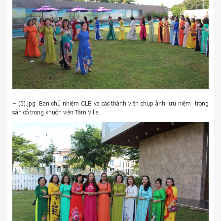
– (5).jpg: Ban chủ nhiệm CLB và các thành viên chụp ảnh lưu niệm trong
sân cỏ trong khuôn viên Tâm Villa.