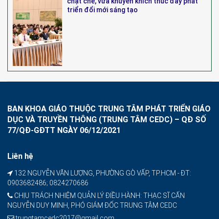
chặt chẽ, vừa khuyến khích thúc đẩy phát
triển đổi mới sáng tạo
BAN KHOA GIÁO THUỘC TRUNG TÂM PHÁT TRIỂN GIÁO
DỤC VÀ TRUYỀN THÔNG (TRUNG TÂM CEDC) – QĐ SỐ
77/QĐ-GĐTT NGÀY 06/12/2021
Liên hệ
132 NGUYỄN VĂN LƯỢNG, PHƯỜNG GÒ VẤP, TP.HCM - ĐT:
0903682486; 0824270686
CHỊU TRÁCH NHIỆM QUẢN LÝ ĐIỀU HÀNH: THẠC SĨ CẤN
NGUYỄN DUY MINH, PHÓ GIÁM ĐỐC TRUNG TÂM CEDC
trungtamcedc2017@gmail.com