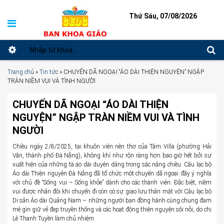
Thứ Sáu, 07/08/2026
Trang chủ
»
Tin tức
»
CHUYẾN DÃ NGOẠI “ÁO DÀI THIỆN NGUYỆN” NGẬP
TRÀN NIỀM VUI VÀ TÌNH NGƯỜI
CHUYẾN DÃ NGOẠI “ÁO DÀI THIỆN
NGUYỆN” NGẬP TRÀN NIỀM VUI VÀ TÌNH
NGƯỜI
Chiều ngày 2/8/2025, tại khuôn viên nên thơ của Tâm Villa (phường Hải
Vân, thành phố Đà Nẵng), không khí như rộn ràng hơn bao giờ hết bởi sự
xuất hiện của những tà áo dài duyên dáng trong sắc nắng chiều. Câu lạc bộ
Áo dài Thiện nguyện Đà Nẵng đã tổ chức một chuyến dã ngoại đầy ý nghĩa
với chủ đề “Sống vui – Sống khỏe” dành cho các thành viên. Đặc biệt, niềm
vui được nhân đôi khi chuyến đi còn có sự giao lưu thân mật với Câu lạc bộ
Di sản Áo dài Quảng Nam – những người bạn đồng hành cùng chung đam
mê gìn giữ vẻ đẹp truyền thống và các hoạt động thiện nguyện sôi nỗi, do chị
Lê Thanh Tuyền làm chủ nhiệm.